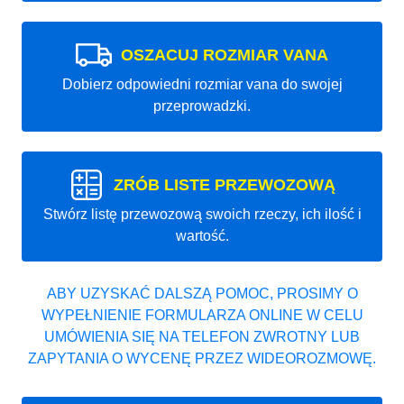
OSZACUJ ROZMIAR VANA
Dobierz odpowiedni rozmiar vana do swojej
przeprowadzki.
ZRÓB LISTE PRZEWOZOWĄ
Stwórz listę przewozową swoich rzeczy, ich ilość i
wartość.
ABY UZYSKAĆ DALSZĄ POMOC, PROSIMY O
WYPEŁNIENIE FORMULARZA ONLINE W CELU
UMÓWIENIA SIĘ NA TELEFON ZWROTNY LUB
ZAPYTANIA O WYCENĘ PRZEZ WIDEOROZMOWĘ.