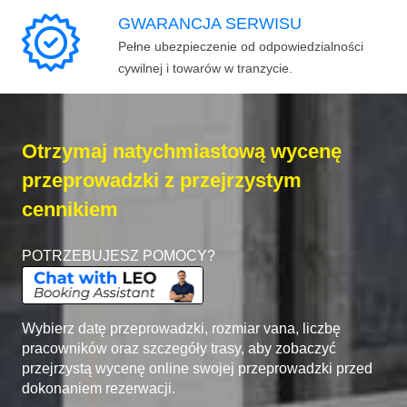
GWARANCJA SERWISU
Pełne ubezpieczenie od odpowiedzialności
cywilnej i towarów w tranzycie.
Otrzymaj natychmiastową wycenę
przeprowadzki z przejrzystym
cennikiem
POTRZEBUJESZ POMOCY?
Wybierz datę przeprowadzki, rozmiar vana, liczbę
pracowników oraz szczegóły trasy, aby zobaczyć
przejrzystą wycenę online swojej przeprowadzki przed
dokonaniem rezerwacji.