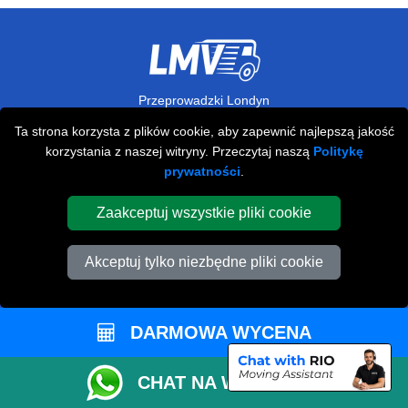
Przeprowadzki Londyn
Ta strona korzysta z plików cookie, aby zapewnić najlepszą jakość
673 Seven Sisters Road
korzystania z naszej witryny. Przeczytaj naszą
Politykę
,
N15 5LA
London
UK
prywatności
.
Napisz do nas
Zaakceptuj wszystkie pliki cookie
+44 208 099 9173
Akceptuj tylko niezbędne pliki cookie
STREFA KLIENTA
DARMOWA WYCENA
Kontakt
FAQ
CHAT NA WHATSAPP
Rekomendacje