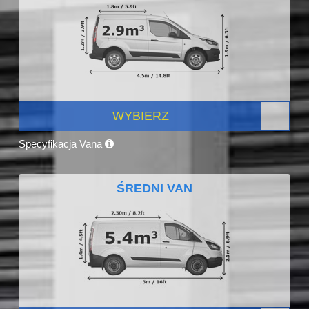
WYBIERZ
Specyfikacja Vana
ŚREDNI VAN