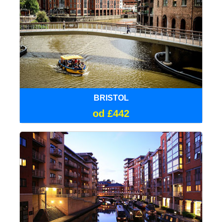
BRISTOL
od £442