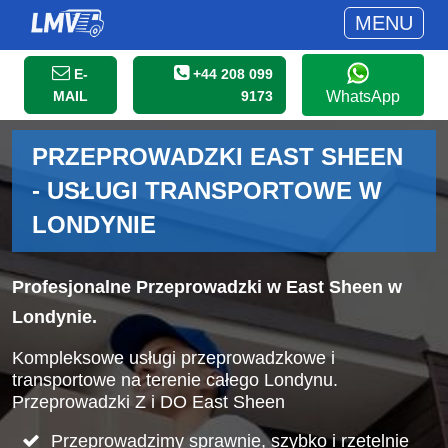
MENU
E-
+44 208 099
MAIL
9173
WhatsApp
PRZEPROWADZKI EAST SHEEN
- USŁUGI TRANSPORTOWE W
LONDYNIE
Profesjonalne Przeprowadzki w East Sheen w
Londynie.
Kompleksowe usługi przeprowadzkowe i
transportowe na terenie całego Londynu.
Przeprowadzki Z i DO East Sheen
Przeprowadzimy sprawnie, szybko i rzetelnie