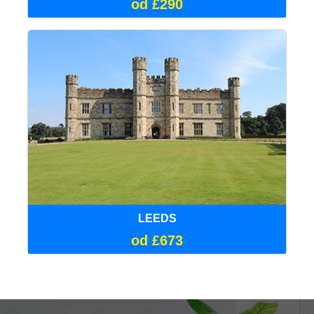
od £290
LEEDS
od £673