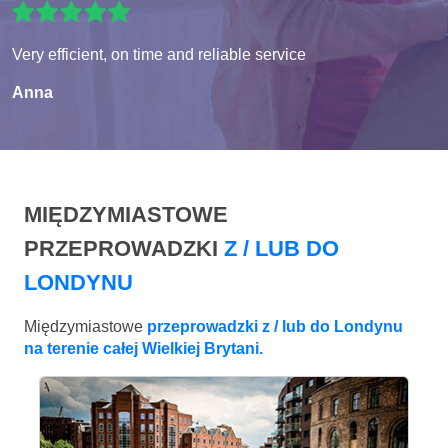
Very efficient, on time and reliable service
Anna
MIĘDZYMIASTOWE
PRZEPROWADZKI
Z / LUB DO
LONDYNU
Międzymiastowe
przeprowadzki z / lub do Londynu
na terenie całej Wielkiej Brytani.