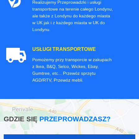
Realizujemy Przeprowadzki i usługi
transportowe na terenie całego Londynu,
ale także z Londynu do każdego miasta
w UK jak i z każdego miasta w UK do
Londynu.
USŁUGI TRANSPORTOWE
Pomożemy przy transporcie w zakupach
z Ikea, B&Q, Selco, Wickes, Ebay,
Gumtree, etc... Przewóz sprzętu
AGD/RTV, Przewóz mebli.
GDZIE SIĘ
PRZEPROWADZASZ?