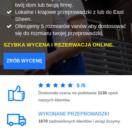
twój dom lub twoją firmę.
Lokalne i krajowe przeprowadzki z lub do East
Sheen.
Oferujemy 5 rozmiarów vanów aby dostosować
się do rozmiaru twojej przeprowadzki.
SZYBKA WYCENA I REZERWACJA ONLINE.
ZRÓB WYCENĘ
5
/
5
Doskonała ocena na podstawie
1136
opinii
naszych klientów.
WYKONANE PRZEPROWADZKI
1670
zadowolonych klientów i wciąż liczymy.