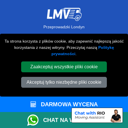
Przeprowadzki Londyn
673 Seven Sisters Road
Ta strona korzysta z plików cookie, aby zapewnić najlepszą jakość
,
N15 5LA
London
UK
korzystania z naszej witryny. Przeczytaj naszą
Politykę
prywatności
.
Napisz do nas
+44 208 099 9173
Zaakceptuj wszystkie pliki cookie
Akceptuj tylko niezbędne pliki cookie
STREFA KLIENTA
Kontakt
DARMOWA WYCENA
FAQ
CHAT NA WHATSAPP
Rekomendacje