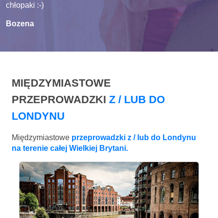
chłopaki :-)
Bozena
MIĘDZYMIASTOWE
PRZEPROWADZKI
Z / LUB DO
LONDYNU
Międzymiastowe
przeprowadzki z / lub do Londynu
na terenie całej Wielkiej Brytani.