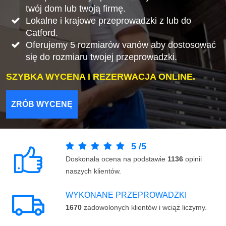
twój dom lub twoją firmę.
Lokalne i krajowe przeprowadzki z lub do
Catford.
Oferujemy 5 rozmiarów vanów aby dostosować
się do rozmiaru twojej przeprowadzki.
SZYBKA WYCENA I REZERWACJA ONLINE.
ZRÓB WYCENĘ
5
/
5
Doskonała ocena na podstawie
1136
opinii
naszych klientów.
WYKONANE PRZEPROWADZKI
1670
zadowolonych klientów i wciąż liczymy.