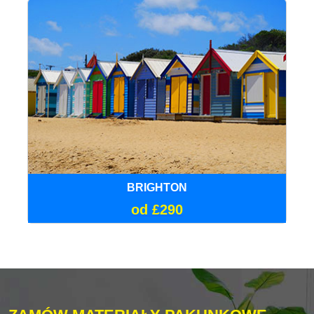
BRIGHTON
od £290