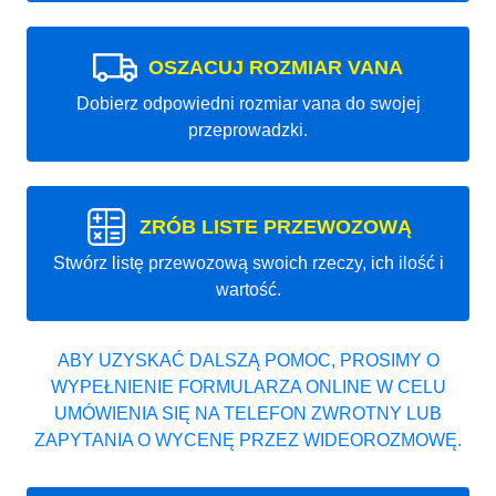
OSZACUJ ROZMIAR VANA
Dobierz odpowiedni rozmiar vana do swojej
przeprowadzki.
ZRÓB LISTE PRZEWOZOWĄ
Stwórz listę przewozową swoich rzeczy, ich ilość i
wartość.
ABY UZYSKAĆ DALSZĄ POMOC, PROSIMY O
WYPEŁNIENIE FORMULARZA ONLINE W CELU
UMÓWIENIA SIĘ NA TELEFON ZWROTNY LUB
ZAPYTANIA O WYCENĘ PRZEZ WIDEOROZMOWĘ.