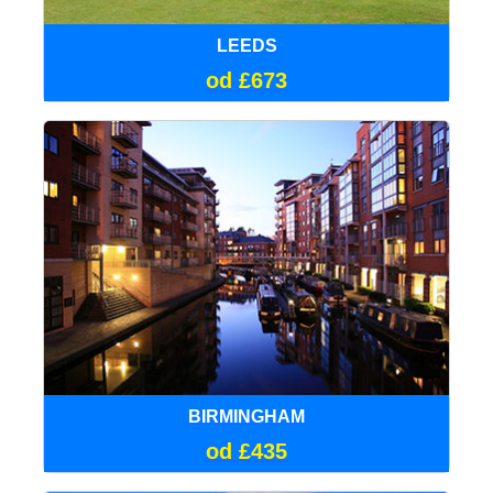
LEEDS
od £673
BIRMINGHAM
od £435