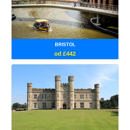
BRISTOL
od £442