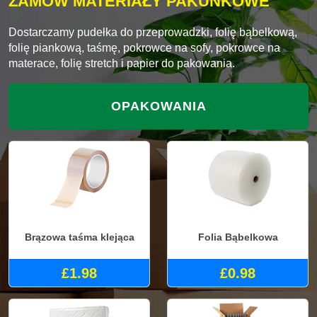
ZAMÓW MATERIAŁY PAKUNKOWE
Dostarczamy pudełka do przeprowadzki, folię bąbelkową,
folię piankową, taśmę, pokrowce na sofy, pokrowce na
materace, folię stretch i papier do pakowania.
OPAKOWANIA
Brązowa taśma klejąca
Folia Bąbelkowa
£1.98
£0.98