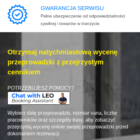
GWARANCJA SERWISU
Pełne ubezpieczenie od odpowiedzialności
cywilnej i towarów w tranzycie.
Otrzymaj natychmiastową wycenę
przeprowadzki z przejrzystym
cennikiem
POTRZEBUJESZ POMOCY?
Wybierz datę przeprowadzki, rozmiar vana, liczbę
pracowników oraz szczegóły trasy, aby zobaczyć
przejrzystą wycenę online swojej przeprowadzki przed
dokonaniem rezerwacji.