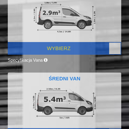
WYBIERZ
Specyfikacja Vana
ŚREDNI VAN