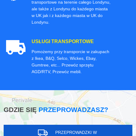
transportowe na terenie całego Londynu,
ale także z Londynu do każdego miasta
w UK jak i z każdego miasta w UK do
Londynu.
USŁUGI TRANSPORTOWE
Pomożemy przy transporcie w zakupach
z Ikea, B&Q, Selco, Wickes, Ebay,
Gumtree, etc... Przewóz sprzętu
AGD/RTV, Przewóz mebli.
GDZIE SIĘ
PRZEPROWADZASZ?
PRZEPROWADZKI W