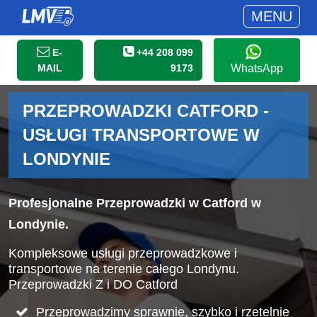
MENU
E-
+44 208 099
MAIL
9173
WhatsApp
PRZEPROWADZKI CATFORD -
USŁUGI TRANSPORTOWE W
LONDYNIE
Profesjonalne Przeprowadzki w Catford w
Londynie.
Kompleksowe usługi przeprowadzkowe i
transportowe na terenie całego Londynu.
Przeprowadzki Z i DO Catford
Przeprowadzimy sprawnie, szybko i rzetelnie