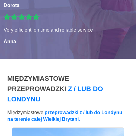
Dorota
Very efficient, on time and reliable service
Anna
MIĘDZYMIASTOWE
PRZEPROWADZKI
Z / LUB DO
LONDYNU
Międzymiastowe
przeprowadzki z / lub do Londynu
na terenie całej Wielkiej Brytani.