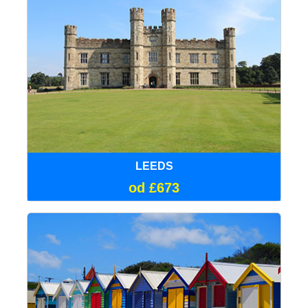
LEEDS
od £673