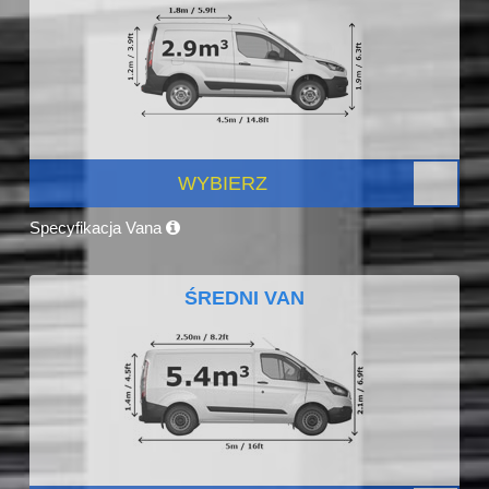
WYBIERZ
Specyfikacja Vana
ŚREDNI VAN