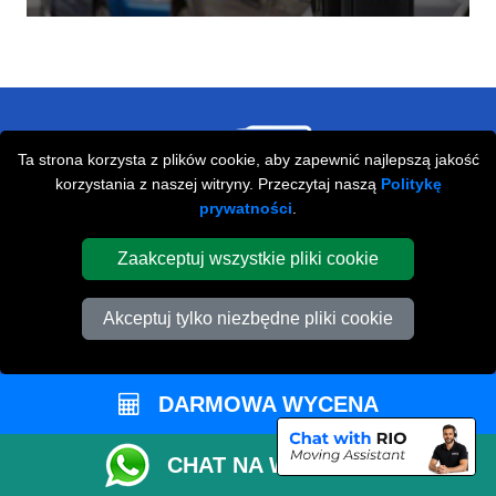
Ta strona korzysta z plików cookie, aby zapewnić najlepszą jakość
korzystania z naszej witryny. Przeczytaj naszą
Politykę
Przeprowadzki Londyn
prywatności
.
673 Seven Sisters Road
Zaakceptuj wszystkie pliki cookie
,
N15 5LA
London
UK
Napisz do nas
Akceptuj tylko niezbędne pliki cookie
+44 208 099 9173
DARMOWA WYCENA
STREFA KLIENTA
CHAT NA WHATSAPP
Kontakt