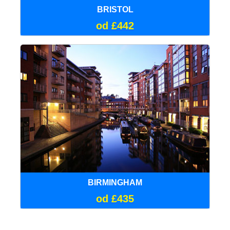
BRISTOL
od £442
BIRMINGHAM
od £435