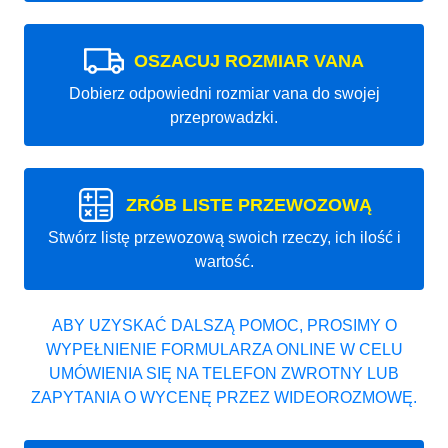
OSZACUJ ROZMIAR VANA
Dobierz odpowiedni rozmiar vana do swojej
przeprowadzki.
ZRÓB LISTE PRZEWOZOWĄ
Stwórz listę przewozową swoich rzeczy, ich ilość i
wartość.
ABY UZYSKAĆ DALSZĄ POMOC, PROSIMY O
WYPEŁNIENIE FORMULARZA ONLINE W CELU
UMÓWIENIA SIĘ NA TELEFON ZWROTNY LUB
ZAPYTANIA O WYCENĘ PRZEZ WIDEOROZMOWĘ.