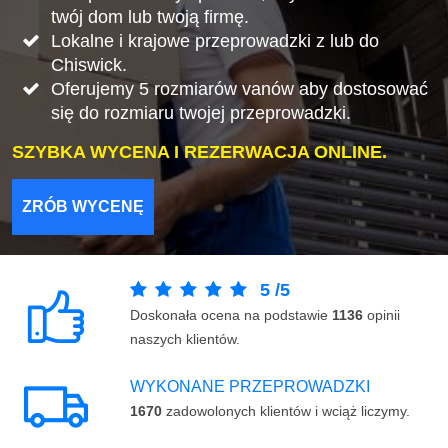
twój dom lub twoją firmę.
Lokalne i krajowe przeprowadzki z lub do
Chiswick.
Oferujemy 5 rozmiarów vanów aby dostosować
się do rozmiaru twojej przeprowadzki.
SZYBKA WYCENA I REZERWACJA ONLINE.
ZRÓB WYCENĘ
5
/
5
Doskonała ocena na podstawie
1136
opinii
naszych klientów.
WYKONANE PRZEPROWADZKI
1670
zadowolonych klientów i wciąż liczymy.