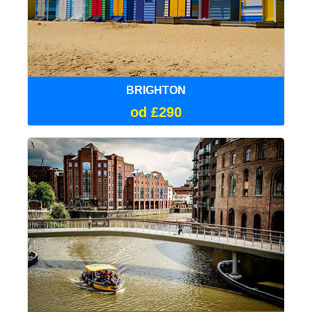
BRIGHTON
od £290