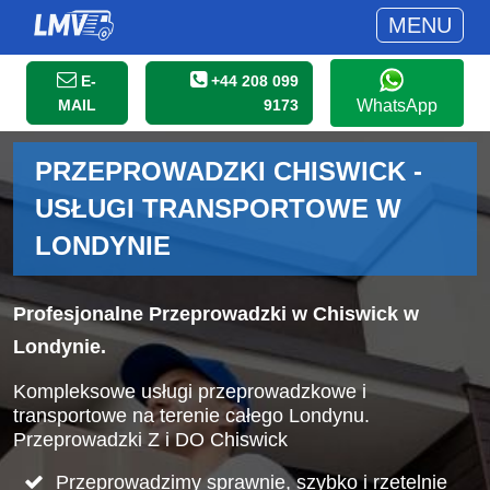
MENU
E-
+44 208 099
MAIL
9173
WhatsApp
PRZEPROWADZKI CHISWICK -
USŁUGI TRANSPORTOWE W
LONDYNIE
Profesjonalne Przeprowadzki w Chiswick w
Londynie.
Kompleksowe usługi przeprowadzkowe i
transportowe na terenie całego Londynu.
Przeprowadzki Z i DO Chiswick
Przeprowadzimy sprawnie, szybko i rzetelnie