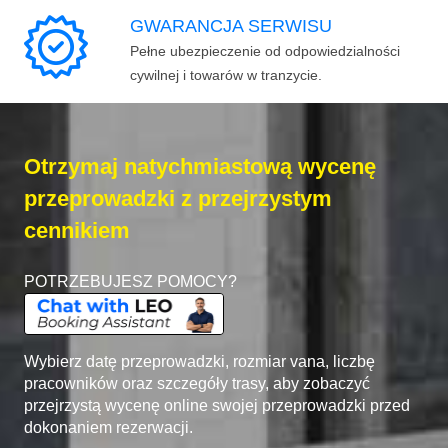
GWARANCJA SERWISU
Pełne ubezpieczenie od odpowiedzialności
cywilnej i towarów w tranzycie.
Otrzymaj natychmiastową wycenę
przeprowadzki z przejrzystym
cennikiem
POTRZEBUJESZ POMOCY?
Wybierz datę przeprowadzki, rozmiar vana, liczbę
pracowników oraz szczegóły trasy, aby zobaczyć
przejrzystą wycenę online swojej przeprowadzki przed
dokonaniem rezerwacji.