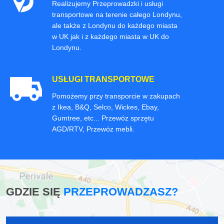
Realizujemy Przeprowadzki i usługi
transportowe na terenie całego Londynu,
ale także z Londynu do każdego miasta
w UK jak i z każdego miasta w UK do
Londynu.
USŁUGI TRANSPORTOWE
Pomożemy przy transporcie w zakupach
z Ikea, B&Q, Selco, Wickes, Ebay,
Gumtree, etc... Przewóz sprzętu
AGD/RTV, Przewóz mebli.
GDZIE SIĘ
PRZEPROWADZASZ?