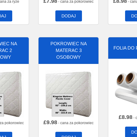
£
7.98
£
8.98
cana za ryze
- cana za pokorowiec
- can
DAJ
DODAJ
DO
IEC NA
POKROWIEC NA
FOLIA DO
RAC 2
MATERAC 3
BOWY
OSOBOWY
£
8.98
- 
£
9.98
 za pokorowiec
- cana za pokorowiec
DO