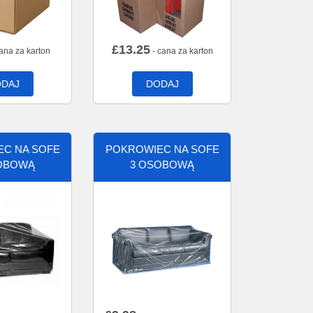
£
13.25
ana za karton
- cana za karton
DAJ
DODAJ
C NA SOFE
POKROWIEC NA SOFE
OBOWĄ
3 OSOBOWĄ