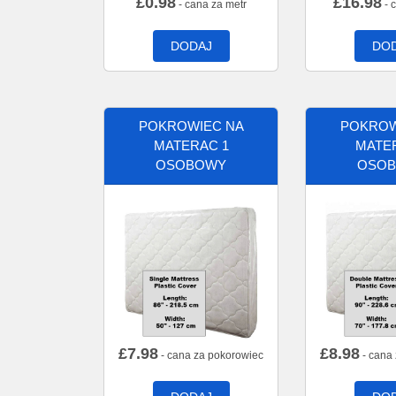
£
0.98
£
16.98
- cana za metr
- 
DODAJ
DO
POKROWIEC NA
POKROW
MATERAC 1
MATE
OSOBOWY
OSO
£
7.98
£
8.98
- cana za pokorowiec
- cana