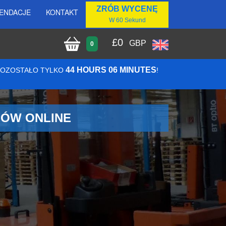
ZRÓB WYCENĘ
ENDACJE
KONTAKT
W 60 Sekund
£
0
GBP
0
44 HOURS 06 MINUTES
 POZOSTAŁO TYLKO
!
MÓW ONLINE