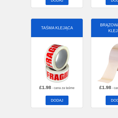
DODAJ
DO
BRĄZOW
TAŚMA KLEJĄCA
KLE
£
1.98
£
1.98
- cana za taśme
- ca
DODAJ
DO