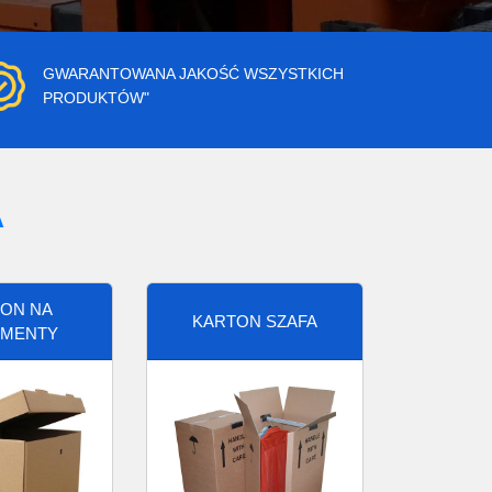
GWARANTOWANA JAKOŚĆ WSZYSTKICH
PRODUKTÓW"
A
ON NA
KARTON SZAFA
MENTY