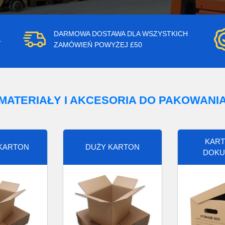
DARMOWA DOSTAWA DLA WSZYSTKICH
.
ZAMÓWIEŃ POWYŻEJ £50
MATERIAŁY I AKCESORIA DO PAKOWANI
KART
 KARTON
DUŻY KARTON
DOKU