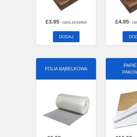
£
3.95
£
4.95
- cana za karton
- ca
DODAJ
DO
PAPI
FOLIA BĄBELKOWA
PAKO