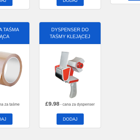
DAJ
DODAJ
A TAŚMA
DYSPENSER DO
JĄCA
TAŚMY KLEJĄCEJ
£
9.98
na za taśme
- cana za dyspenser
DAJ
DODAJ