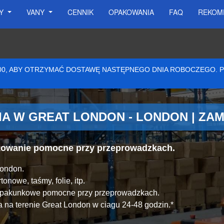
SY
VANY
CENNIK
OPAKOWANIA
FAQ
REKOM
:00, ABY OTRZYMAĆ DOSTAWĘ NASTĘPNEGO DNIA ROBOCZEGO.
A W GREAT LONDON - LONDON | ZA
akowanie pomocne przy przeprowadzkach.
London.
onowe, taśmy, folie, itp.
y pakunkowe pomocne przy przeprowadzkach.
 na terenie Great London w ciagu 24-48 godzin.*