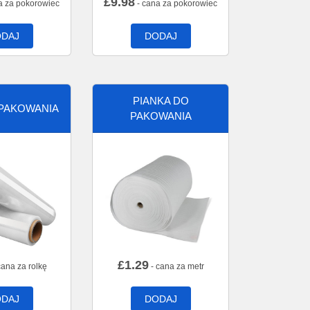
£
9.98
a za pokorowiec
- cana za pokorowiec
DAJ
DODAJ
PIANKA DO
 PAKOWANIA
PAKOWANIA
£
1.29
cana za rolkę
- cana za metr
DAJ
DODAJ