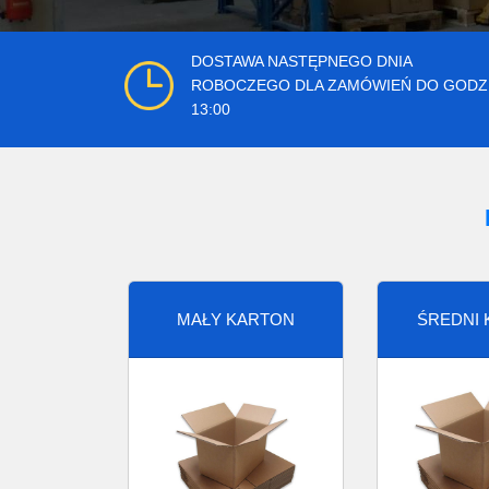
DOSTAWA NASTĘPNEGO DNIA
ROBOCZEGO DLA ZAMÓWIEŃ DO GODZ
13:00
MAŁY KARTON
ŚREDNI