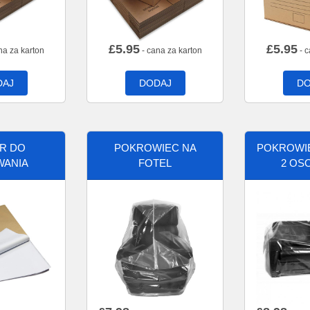
£
5.95
£
5.95
na za karton
- cana za karton
- c
DAJ
DODAJ
DO
ER DO
POKROWIEC NA
POKROWIE
WANIA
FOTEL
2 OS