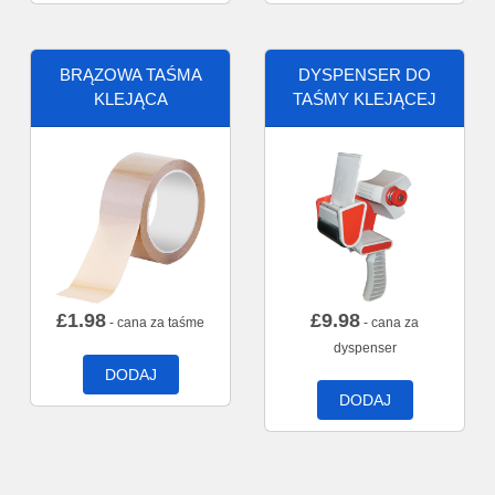
BRĄZOWA TAŚMA
DYSPENSER DO
KLEJĄCA
TAŚMY KLEJĄCEJ
£
1.98
£
9.98
- cana za taśme
- cana za
dyspenser
DODAJ
DODAJ