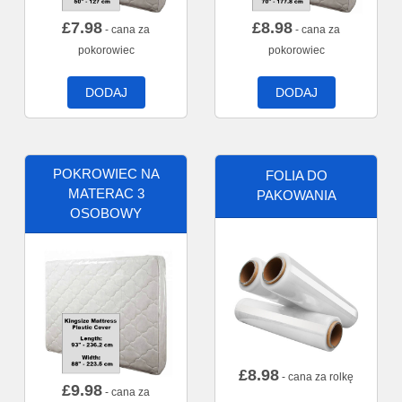
£
7.98
£
8.98
- cana za
- cana za
pokorowiec
pokorowiec
DODAJ
DODAJ
POKROWIEC NA
FOLIA DO
MATERAC 3
PAKOWANIA
OSOBOWY
£
8.98
- cana za rolkę
£
9.98
- cana za