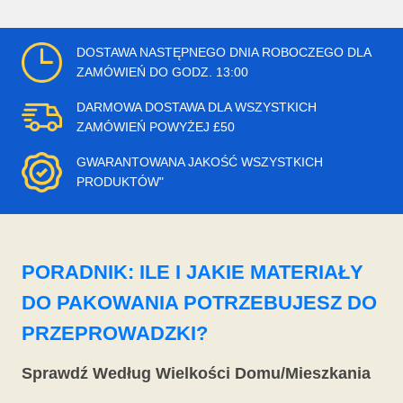
DOSTAWA NASTĘPNEGO DNIA ROBOCZEGO DLA
ZAMÓWIEŃ DO GODZ. 13:00
DARMOWA DOSTAWA DLA WSZYSTKICH
ZAMÓWIEŃ POWYŻEJ £50
GWARANTOWANA JAKOŚĆ WSZYSTKICH
PRODUKTÓW"
PORADNIK: ILE I JAKIE MATERIAŁY
DO PAKOWANIA POTRZEBUJESZ DO
PRZEPROWADZKI?
Sprawdź Według Wielkości Domu/Mieszkania