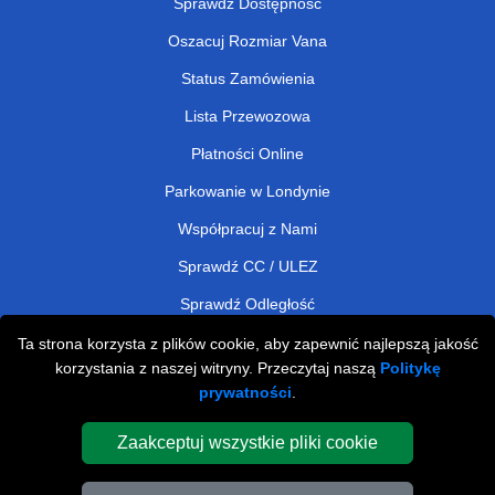
Sprawdź Dostępność
Oszacuj Rozmiar Vana
Status Zamówienia
Lista Przewozowa
Płatności Online
Parkowanie w Londynie
Współpracuj z Nami
Sprawdź CC / ULEZ
Sprawdź Odległość
Ta strona korzysta z plików cookie, aby zapewnić najlepszą jakość
korzystania z naszej witryny. Przeczytaj naszą
Politykę
Man and Van Removals
prywatności
.
Man and Van Services in London
Zaakceptuj wszystkie pliki cookie
Cardboard Boxes London