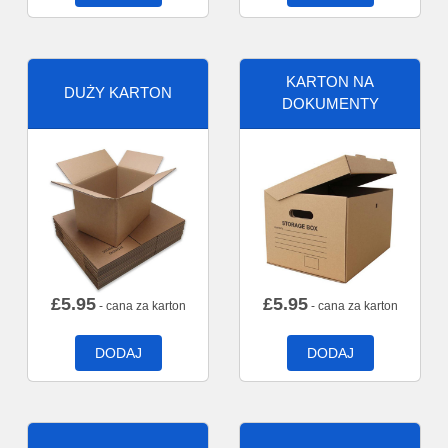
KARTON NA
DUŻY KARTON
DOKUMENTY
£
5.95
£
5.95
- cana za karton
- cana za karton
DODAJ
DODAJ