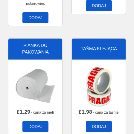
pokorowiec
DODAJ
DODAJ
PIANKA DO
TAŚMA KLEJĄCA
PAKOWANIA
£
1.29
£
1.98
- cana za metr
- cana za taśme
DODAJ
DODAJ