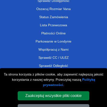
Sprawdź Dostępność
Oszacuj Rozmiar Vana
Status Zamówienia
Lista Przewozowa
Płatności Online
Parkowanie w Londynie
Współpracuj z Nami
Sprawdź CC / ULEZ
Sprawdź Odległość
Ta strona korzysta z plików cookie, aby zapewnić najlepszą jakość
korzystania z naszej witryny. Przeczytaj naszą
Politykę
Man and Van Removals
prywatności
.
Man and Van Services in London
Zaakceptuj wszystkie pliki cookie
Cardboard Boxes London