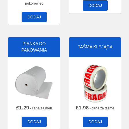
pokorowiec
DODAJ
DODAJ
PIANKA DO
TAŚMA KLEJĄCA
PAKOWANIA
£
1.29
£
1.98
- cana za metr
- cana za taśme
DODAJ
DODAJ