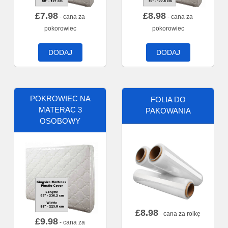
£
7.98
£
8.98
- cana za
- cana za
pokorowiec
pokorowiec
DODAJ
DODAJ
POKROWIEC NA
FOLIA DO
MATERAC 3
PAKOWANIA
OSOBOWY
£
8.98
- cana za rolkę
£
9.98
- cana za