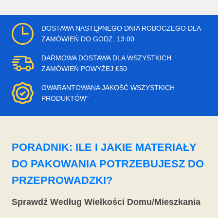
DOSTAWA NASTĘPNEGO DNIA ROBOCZEGO DLA
ZAMÓWIEŃ DO GODZ. 13:00
DARMOWA DOSTAWA DLA WSZYSTKICH
ZAMÓWIEŃ POWYŻEJ £50
GWARANTOWANA JAKOŚĆ WSZYSTKICH
PRODUKTÓW"
PORADNIK: ILE I JAKIE MATERIAŁY
DO PAKOWANIA POTRZEBUJESZ DO
PRZEPROWADZKI?
Sprawdź Według Wielkości Domu/Mieszkania