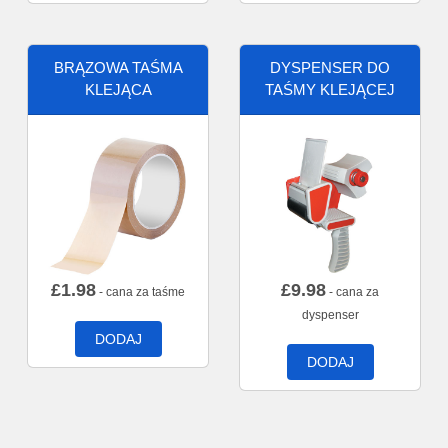
BRĄZOWA TAŚMA
DYSPENSER DO
KLEJĄCA
TAŚMY KLEJĄCEJ
£
1.98
£
9.98
- cana za taśme
- cana za
dyspenser
DODAJ
DODAJ