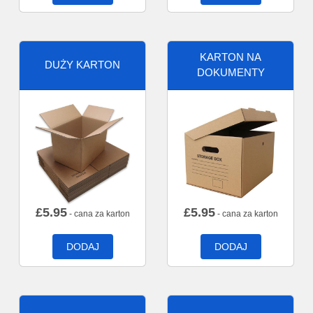
KARTON NA
DUŻY KARTON
DOKUMENTY
£
5.95
£
5.95
- cana za karton
- cana za karton
DODAJ
DODAJ