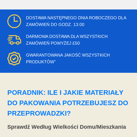
DOSTAWA NASTĘPNEGO DNIA ROBOCZEGO DLA
ZAMÓWIEŃ DO GODZ. 13:00
DARMOWA DOSTAWA DLA WSZYSTKICH
ZAMÓWIEŃ POWYŻEJ £50
GWARANTOWANA JAKOŚĆ WSZYSTKICH
PRODUKTÓW"
PORADNIK: ILE I JAKIE MATERIAŁY
DO PAKOWANIA POTRZEBUJESZ DO
PRZEPROWADZKI?
Sprawdź Według Wielkości Domu/Mieszkania