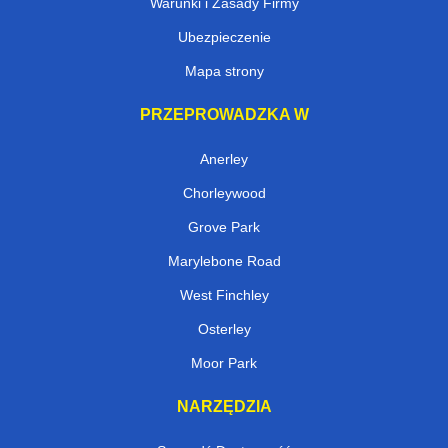
Warunki i Zasady Firmy
Ubezpieczenie
Mapa strony
PRZEPROWADZKA W
Anerley
Chorleywood
Grove Park
Marylebone Road
West Finchley
Osterley
Moor Park
NARZĘDZIA