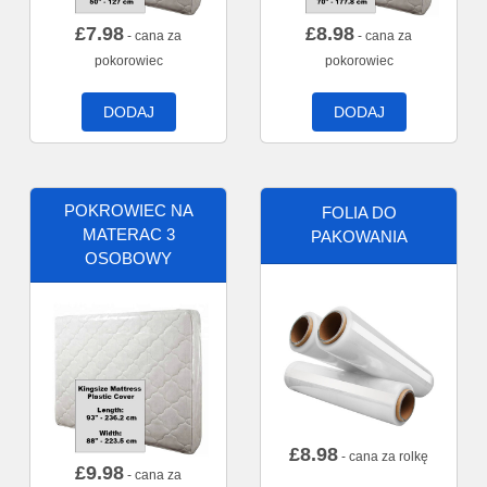
£
7.98
£
8.98
- cana za
- cana za
pokorowiec
pokorowiec
DODAJ
DODAJ
POKROWIEC NA
FOLIA DO
MATERAC 3
PAKOWANIA
OSOBOWY
£
8.98
- cana za rolkę
£
9.98
- cana za