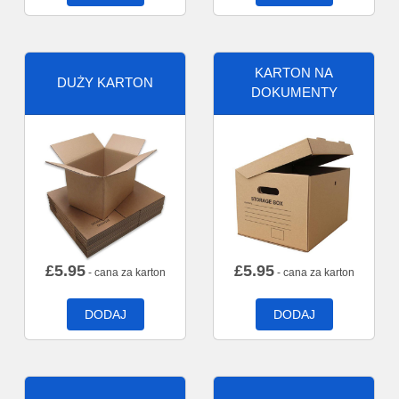
KARTON NA
DUŻY KARTON
DOKUMENTY
£
5.95
£
5.95
- cana za karton
- cana za karton
DODAJ
DODAJ