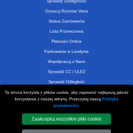
Sprawdź Dostępność
Oszacuj Rozmiar Vana
Status Zamówienia
Lista Przewozowa
Płatności Online
Parkowanie w Londynie
Współpracuj z Nami
Sprawdź CC / ULEZ
Sprawdź Odległość
Ta strona korzysta z plików cookie, aby zapewnić najlepszą jakość
korzystania z naszej witryny. Przeczytaj naszą
Politykę
Man and Van Removals
prywatności
.
Man and Van Services in London
Zaakceptuj wszystkie pliki cookie
Cardboard Boxes London