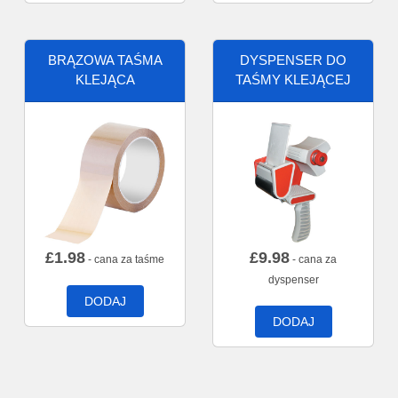
BRĄZOWA TAŚMA
DYSPENSER DO
KLEJĄCA
TAŚMY KLEJĄCEJ
£
1.98
£
9.98
- cana za taśme
- cana za
dyspenser
DODAJ
DODAJ