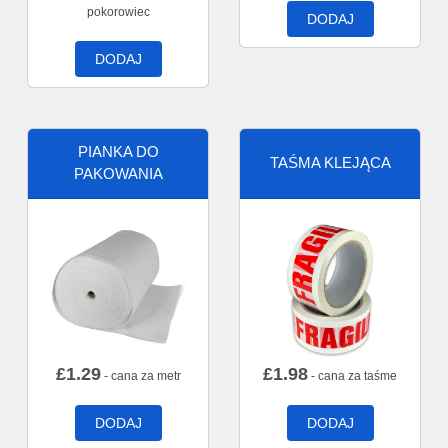
pokorowiec
DODAJ
DODAJ
PIANKA DO
TAŚMA KLEJĄCA
PAKOWANIA
£
1.29
£
1.98
- cana za metr
- cana za taśme
DODAJ
DODAJ