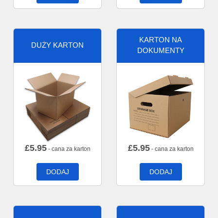
KARTON NA
DUŻY KARTON
DOKUMENTY
£
5.95
£
5.95
- cana za karton
- cana za karton
DODAJ
DODAJ