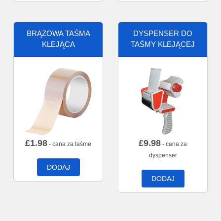
BRĄZOWA TAŚMA
DYSPENSER DO
KLEJĄCA
TAŚMY KLEJĄCEJ
£
1.98
£
9.98
- cana za taśme
- cana za
dyspenser
DODAJ
DODAJ