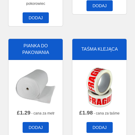
pokorowiec
DODAJ
DODAJ
PIANKA DO
TAŚMA KLEJĄCA
PAKOWANIA
£
1.29
£
1.98
- cana za metr
- cana za taśme
DODAJ
DODAJ