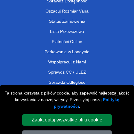
Sprawdź Dostępność
Oszacuj Rozmiar Vana
Status Zamówienia
Lista Przewozowa
Płatności Online
Parkowanie w Londynie
Współpracuj z Nami
Sprawdź CC / ULEZ
Sprawdź Odległość
Ta strona korzysta z plików cookie, aby zapewnić najlepszą jakość
korzystania z naszej witryny. Przeczytaj naszą
Politykę
Man and Van Removals
prywatności
.
Man and Van Services in London
Zaakceptuj wszystkie pliki cookie
Cardboard Boxes London