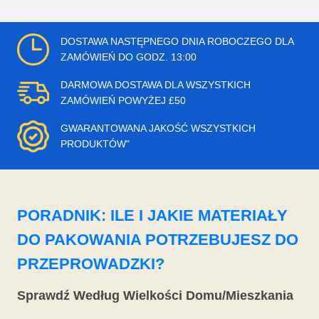
DOSTAWA NASTĘPNEGO DNIA ROBOCZEGO DLA
ZAMÓWIEŃ DO GODZ. 13:00
DARMOWA DOSTAWA DLA WSZYSTKICH
ZAMÓWIEŃ POWYŻEJ £50
GWARANTOWANA JAKOŚĆ WSZYSTKICH
PRODUKTÓW"
PORADNIK: ILE I JAKIE MATERIAŁY
DO PAKOWANIA POTRZEBUJESZ DO
PRZEPROWADZKI?
Sprawdź Według Wielkości Domu/Mieszkania