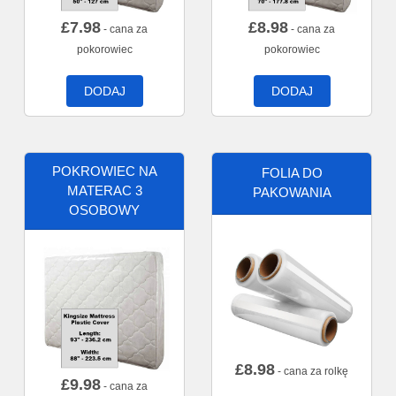
£
7.98
£
8.98
- cana za
- cana za
pokorowiec
pokorowiec
DODAJ
DODAJ
POKROWIEC NA
FOLIA DO
MATERAC 3
PAKOWANIA
OSOBOWY
£
8.98
- cana za rolkę
£
9.98
- cana za