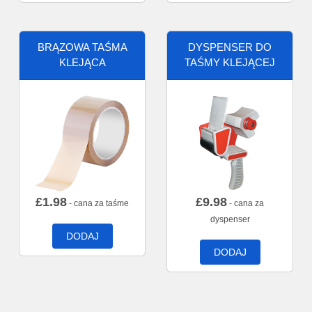
BRĄZOWA TAŚMA
DYSPENSER DO
KLEJĄCA
TAŚMY KLEJĄCEJ
£
1.98
£
9.98
- cana za taśme
- cana za
dyspenser
DODAJ
DODAJ