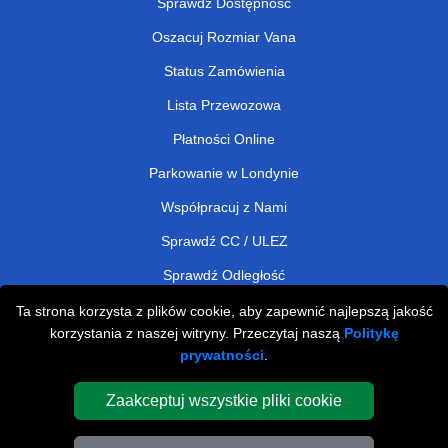
Sprawdź Dostępność
Oszacuj Rozmiar Vana
Status Zamówienia
Lista Przewozowa
Płatności Online
Parkowanie w Londynie
Współpracuj z Nami
Sprawdź CC / ULEZ
Sprawdź Odległość
Ta strona korzysta z plików cookie, aby zapewnić najlepszą jakość
korzystania z naszej witryny. Przeczytaj naszą
Politykę
Man and Van Removals
prywatności
.
Man and Van Services in London
Zaakceptuj wszystkie pliki cookie
Cardboard Boxes London