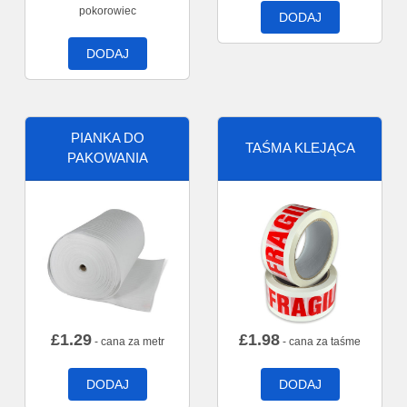
pokorowiec
DODAJ
DODAJ
PIANKA DO
TAŚMA KLEJĄCA
PAKOWANIA
£
1.29
£
1.98
- cana za metr
- cana za taśme
DODAJ
DODAJ