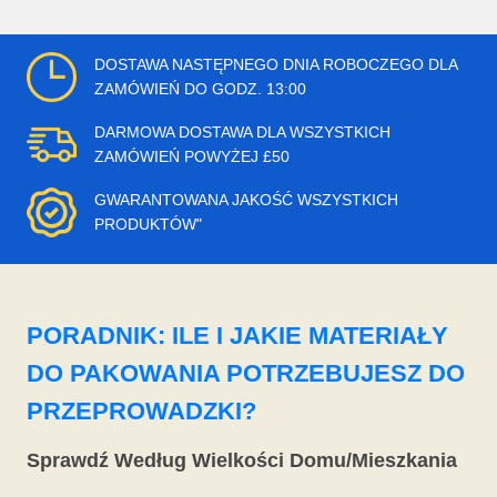
DOSTAWA NASTĘPNEGO DNIA ROBOCZEGO DLA
ZAMÓWIEŃ DO GODZ. 13:00
DARMOWA DOSTAWA DLA WSZYSTKICH
ZAMÓWIEŃ POWYŻEJ £50
GWARANTOWANA JAKOŚĆ WSZYSTKICH
PRODUKTÓW"
PORADNIK: ILE I JAKIE MATERIAŁY
DO PAKOWANIA POTRZEBUJESZ DO
PRZEPROWADZKI?
Sprawdź Według Wielkości Domu/Mieszkania