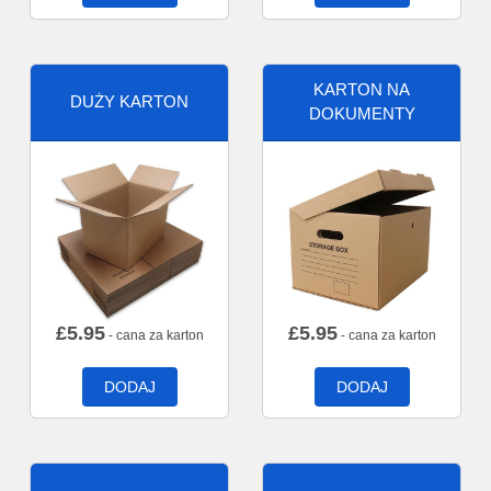
KARTON NA
DUŻY KARTON
DOKUMENTY
£
5.95
£
5.95
- cana za karton
- cana za karton
DODAJ
DODAJ