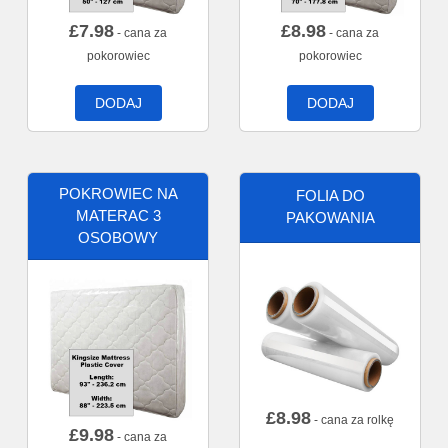
£
7.98
£
8.98
- cana za
- cana za
pokorowiec
pokorowiec
DODAJ
DODAJ
POKROWIEC NA
FOLIA DO
MATERAC 3
PAKOWANIA
OSOBOWY
£
8.98
- cana za rolkę
£
9.98
- cana za