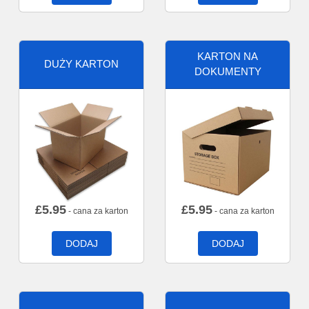
KARTON NA
DUŻY KARTON
DOKUMENTY
£
5.95
£
5.95
- cana za karton
- cana za karton
DODAJ
DODAJ