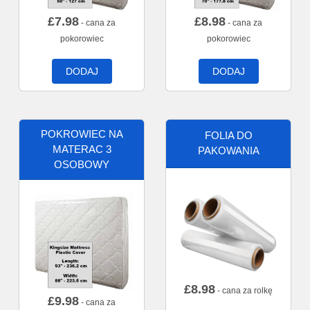
£
7.98
£
8.98
- cana za
- cana za
pokorowiec
pokorowiec
DODAJ
DODAJ
POKROWIEC NA
FOLIA DO
MATERAC 3
PAKOWANIA
OSOBOWY
£
8.98
- cana za rolkę
£
9.98
- cana za