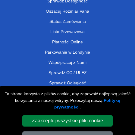
Sprawdź Dostępność
Oszacuj Rozmiar Vana
Status Zamówienia
Lista Przewozowa
Płatności Online
Parkowanie w Londynie
Współpracuj z Nami
Sprawdź CC / ULEZ
Sprawdź Odległość
Ta strona korzysta z plików cookie, aby zapewnić najlepszą jakość
korzystania z naszej witryny. Przeczytaj naszą
Politykę
Man and Van Removals
prywatności
.
Man and Van Services in London
Zaakceptuj wszystkie pliki cookie
Cardboard Boxes London