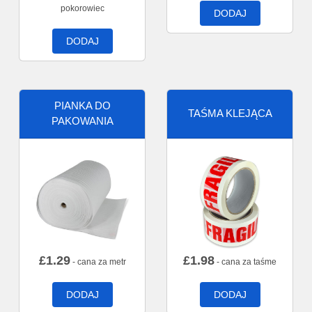
pokorowiec
DODAJ
DODAJ
PIANKA DO
TAŚMA KLEJĄCA
PAKOWANIA
£
1.29
£
1.98
- cana za metr
- cana za taśme
DODAJ
DODAJ