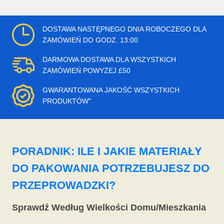
DOSTAWA NASTĘPNEGO DNIA ROBOCZEGO DLA
ZAMÓWIEŃ DO GODZ. 13:00
DARMOWA DOSTAWA DLA WSZYSTKICH
ZAMÓWIEŃ POWYŻEJ £50
GWARANTOWANA JAKOŚĆ WSZYSTKICH
PRODUKTÓW"
PORADNIK: ILE I JAKIE MATERIAŁY
DO PAKOWANIA POTRZEBUJESZ DO
PRZEPROWADZKI?
Sprawdź Według Wielkości Domu/Mieszkania