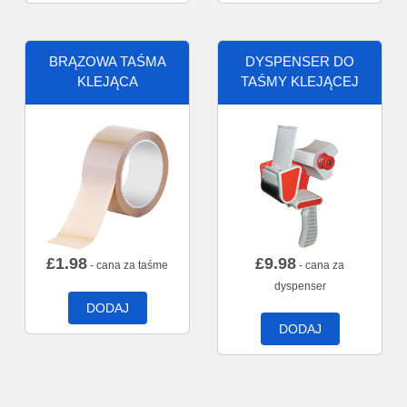
BRĄZOWA TAŚMA
DYSPENSER DO
KLEJĄCA
TAŚMY KLEJĄCEJ
£
1.98
£
9.98
- cana za taśme
- cana za
dyspenser
DODAJ
DODAJ