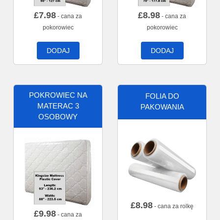
£
7.98
£
8.98
- cana za
- cana za
pokorowiec
pokorowiec
DODAJ
DODAJ
POKROWIEC NA
FOLIA DO
MATERAC 3
PAKOWANIA
OSOBOWY
£
8.98
- cana za rolkę
£
9.98
- cana za