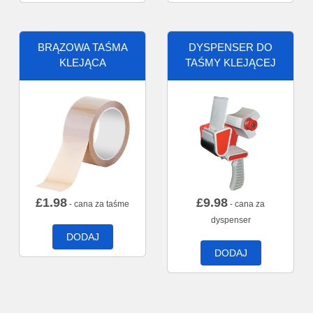
BRĄZOWA TAŚMA
DYSPENSER DO
KLEJĄCA
TAŚMY KLEJĄCEJ
£
1.98
£
9.98
- cana za taśme
- cana za
dyspenser
DODAJ
DODAJ