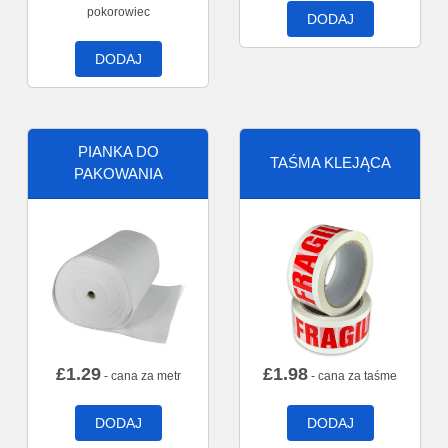
pokorowiec
DODAJ
DODAJ
PIANKA DO
TAŚMA KLEJĄCA
PAKOWANIA
£
1.29
£
1.98
- cana za metr
- cana za taśme
DODAJ
DODAJ