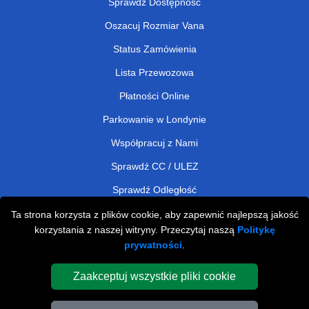
Sprawdź Dostępność
Oszacuj Rozmiar Vana
Status Zamówienia
Lista Przewozowa
Płatności Online
Parkowanie w Londynie
Współpracuj z Nami
Sprawdź CC / ULEZ
Sprawdź Odległość
Ta strona korzysta z plików cookie, aby zapewnić najlepszą jakość
korzystania z naszej witryny. Przeczytaj naszą
Politykę
Man and Van Removals
prywatności
.
Man and Van Services in London
Zaakceptuj wszystkie pliki cookie
Cardboard Boxes London