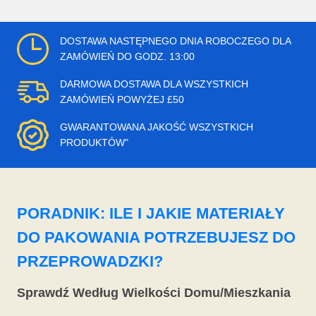
DOSTAWA NASTĘPNEGO DNIA ROBOCZEGO DLA
ZAMÓWIEŃ DO GODZ. 13:00
DARMOWA DOSTAWA DLA WSZYSTKICH
ZAMÓWIEŃ POWYŻEJ £50
GWARANTOWANA JAKOŚĆ WSZYSTKICH
PRODUKTÓW"
PORADNIK: ILE I JAKIE MATERIAŁY
DO PAKOWANIA POTRZEBUJESZ DO
PRZEPROWADZKI?
Sprawdź Według Wielkości Domu/Mieszkania