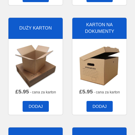
KARTON NA
DUŻY KARTON
DOKUMENTY
£
5.95
£
5.95
- cana za karton
- cana za karton
DODAJ
DODAJ