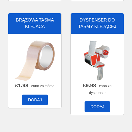
BRĄZOWA TAŚMA
DYSPENSER DO
KLEJĄCA
TAŚMY KLEJĄCEJ
£
1.98
£
9.98
- cana za taśme
- cana za
dyspenser
DODAJ
DODAJ