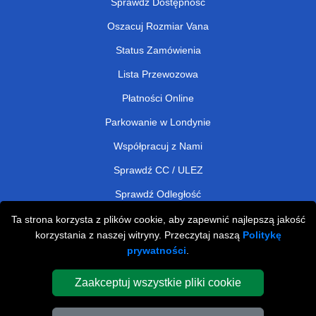
Sprawdź Dostępność
Oszacuj Rozmiar Vana
Status Zamówienia
Lista Przewozowa
Płatności Online
Parkowanie w Londynie
Współpracuj z Nami
Sprawdź CC / ULEZ
Sprawdź Odległość
Ta strona korzysta z plików cookie, aby zapewnić najlepszą jakość
korzystania z naszej witryny. Przeczytaj naszą
Politykę
Man and Van Removals
prywatności
.
Man and Van Services in London
Zaakceptuj wszystkie pliki cookie
Cardboard Boxes London