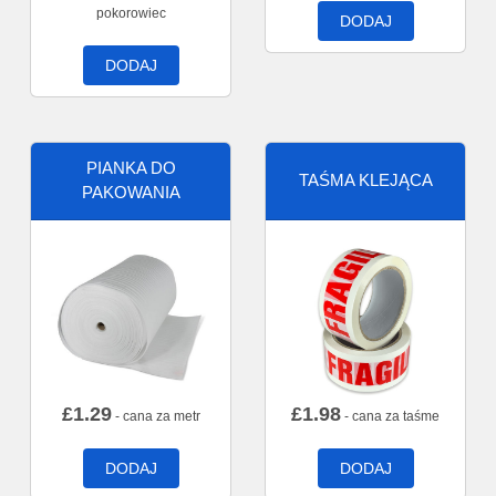
pokorowiec
DODAJ
DODAJ
PIANKA DO
TAŚMA KLEJĄCA
PAKOWANIA
£
1.29
£
1.98
- cana za metr
- cana za taśme
DODAJ
DODAJ