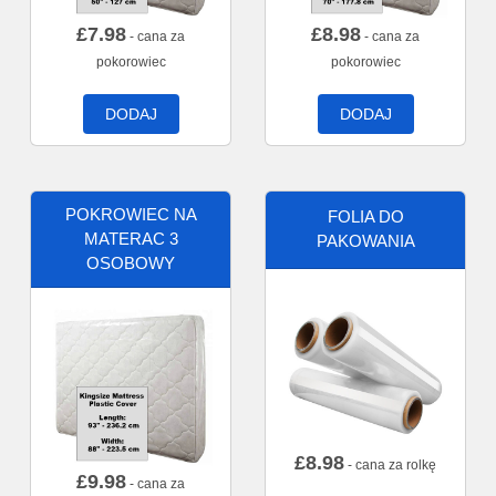
£
7.98
£
8.98
- cana za
- cana za
pokorowiec
pokorowiec
DODAJ
DODAJ
POKROWIEC NA
FOLIA DO
MATERAC 3
PAKOWANIA
OSOBOWY
£
8.98
- cana za rolkę
£
9.98
- cana za