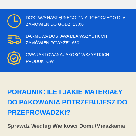
DOSTAWA NASTĘPNEGO DNIA ROBOCZEGO DLA
ZAMÓWIEŃ DO GODZ. 13:00
DARMOWA DOSTAWA DLA WSZYSTKICH
ZAMÓWIEŃ POWYŻEJ £50
GWARANTOWANA JAKOŚĆ WSZYSTKICH
PRODUKTÓW"
PORADNIK: ILE I JAKIE MATERIAŁY
DO PAKOWANIA POTRZEBUJESZ DO
PRZEPROWADZKI?
Sprawdź Według Wielkości Domu/Mieszkania