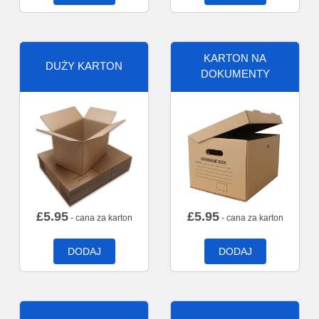
KARTON NA
DUŻY KARTON
DOKUMENTY
£
5.95
£
5.95
- cana za karton
- cana za karton
DODAJ
DODAJ