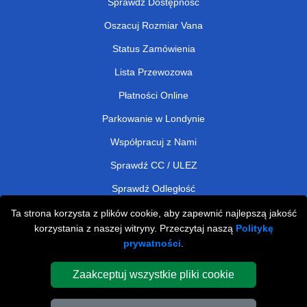
Sprawdź Dostępność
Oszacuj Rozmiar Vana
Status Zamówienia
Lista Przewozowa
Płatności Online
Parkowanie w Londynie
Współpracuj z Nami
Sprawdź CC / ULEZ
Sprawdź Odległość
Ta strona korzysta z plików cookie, aby zapewnić najlepszą jakość
korzystania z naszej witryny. Przeczytaj naszą
Politykę
Man and Van Removals
prywatności
.
Man and Van Services in London
Zaakceptuj wszystkie pliki cookie
Cardboard Boxes London