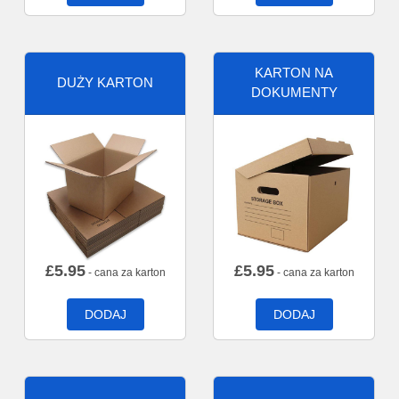
KARTON NA
DUŻY KARTON
DOKUMENTY
£
5.95
£
5.95
- cana za karton
- cana za karton
DODAJ
DODAJ