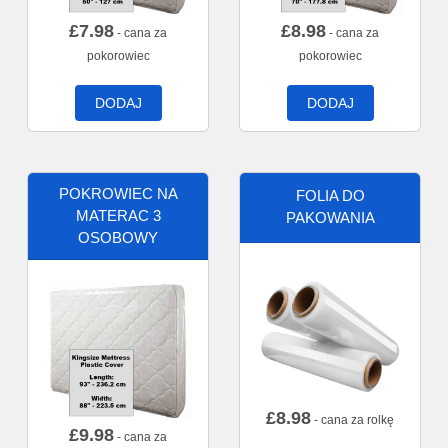
£
7.98
£
8.98
- cana za
- cana za
pokorowiec
pokorowiec
DODAJ
DODAJ
POKROWIEC NA
FOLIA DO
MATERAC 3
PAKOWANIA
OSOBOWY
£
8.98
- cana za rolkę
£
9.98
- cana za