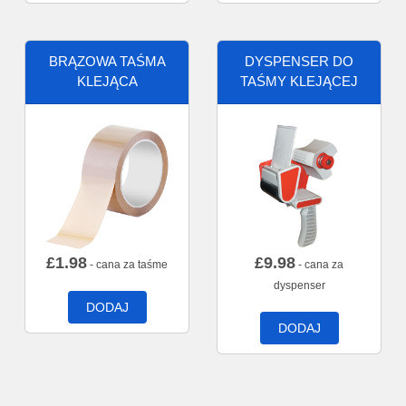
BRĄZOWA TAŚMA
DYSPENSER DO
KLEJĄCA
TAŚMY KLEJĄCEJ
£
1.98
£
9.98
- cana za taśme
- cana za
dyspenser
DODAJ
DODAJ