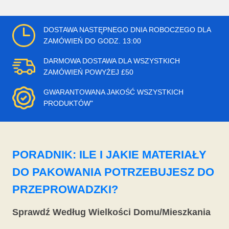
DOSTAWA NASTĘPNEGO DNIA ROBOCZEGO DLA
ZAMÓWIEŃ DO GODZ. 13:00
DARMOWA DOSTAWA DLA WSZYSTKICH
ZAMÓWIEŃ POWYŻEJ £50
GWARANTOWANA JAKOŚĆ WSZYSTKICH
PRODUKTÓW"
PORADNIK: ILE I JAKIE MATERIAŁY
DO PAKOWANIA POTRZEBUJESZ DO
PRZEPROWADZKI?
Sprawdź Według Wielkości Domu/Mieszkania