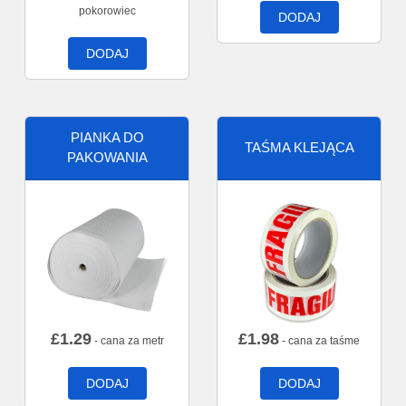
pokorowiec
DODAJ
DODAJ
PIANKA DO
TAŚMA KLEJĄCA
PAKOWANIA
£
1.29
£
1.98
- cana za metr
- cana za taśme
DODAJ
DODAJ