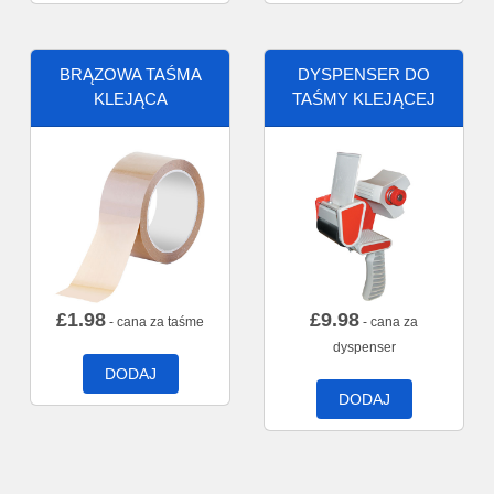
BRĄZOWA TAŚMA
DYSPENSER DO
KLEJĄCA
TAŚMY KLEJĄCEJ
£
1.98
£
9.98
- cana za taśme
- cana za
dyspenser
DODAJ
DODAJ