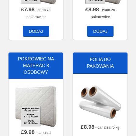
£
7.98
£
8.98
- cana za
- cana za
pokorowiec
pokorowiec
DODAJ
DODAJ
POKROWIEC NA
FOLIA DO
MATERAC 3
PAKOWANIA
OSOBOWY
£
8.98
- cana za rolkę
£
9.98
- cana za