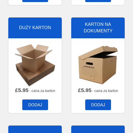
KARTON NA
DUŻY KARTON
DOKUMENTY
£
5.95
£
5.95
- cana za karton
- cana za karton
DODAJ
DODAJ