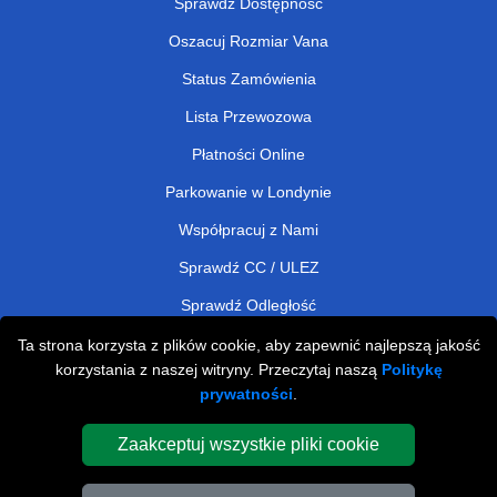
Sprawdź Dostępność
Oszacuj Rozmiar Vana
Status Zamówienia
Lista Przewozowa
Płatności Online
Parkowanie w Londynie
Współpracuj z Nami
Sprawdź CC / ULEZ
Sprawdź Odległość
Ta strona korzysta z plików cookie, aby zapewnić najlepszą jakość
korzystania z naszej witryny. Przeczytaj naszą
Politykę
Man and Van Removals
prywatności
.
Man and Van Services in London
Zaakceptuj wszystkie pliki cookie
Cardboard Boxes London