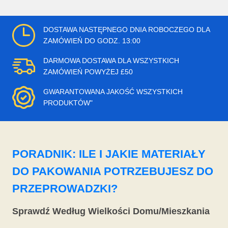
DOSTAWA NASTĘPNEGO DNIA ROBOCZEGO DLA
ZAMÓWIEŃ DO GODZ. 13:00
DARMOWA DOSTAWA DLA WSZYSTKICH
ZAMÓWIEŃ POWYŻEJ £50
GWARANTOWANA JAKOŚĆ WSZYSTKICH
PRODUKTÓW"
PORADNIK: ILE I JAKIE MATERIAŁY
DO PAKOWANIA POTRZEBUJESZ DO
PRZEPROWADZKI?
Sprawdź Według Wielkości Domu/Mieszkania