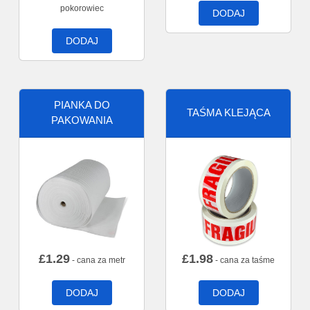
pokorowiec
DODAJ
DODAJ
PIANKA DO
TAŚMA KLEJĄCA
PAKOWANIA
£
1.29
£
1.98
- cana za metr
- cana za taśme
DODAJ
DODAJ