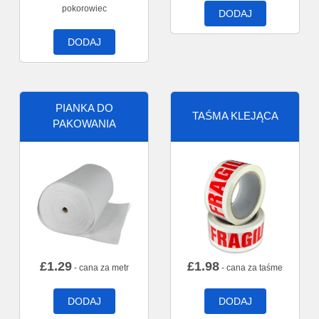
pokorowiec
DODAJ
DODAJ
PIANKA DO
TAŚMA KLEJĄCA
PAKOWANIA
£
1.29
£
1.98
- cana za metr
- cana za taśme
DODAJ
DODAJ