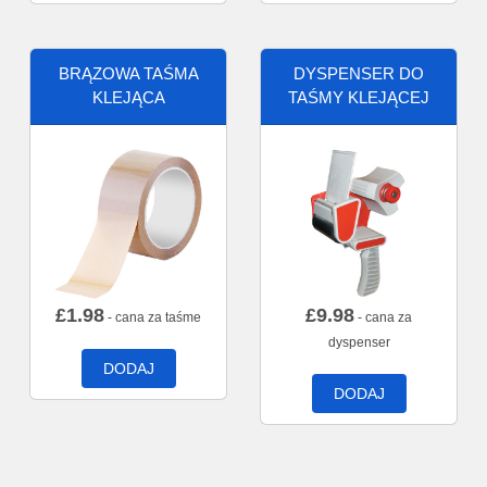
BRĄZOWA TAŚMA
DYSPENSER DO
KLEJĄCA
TAŚMY KLEJĄCEJ
£
1.98
£
9.98
- cana za taśme
- cana za
dyspenser
DODAJ
DODAJ