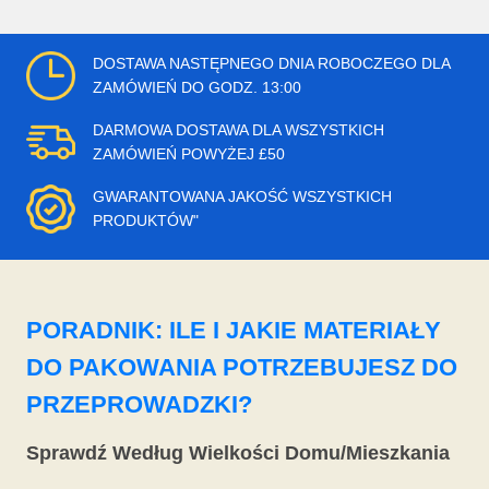
DOSTAWA NASTĘPNEGO DNIA ROBOCZEGO DLA
ZAMÓWIEŃ DO GODZ. 13:00
DARMOWA DOSTAWA DLA WSZYSTKICH
ZAMÓWIEŃ POWYŻEJ £50
GWARANTOWANA JAKOŚĆ WSZYSTKICH
PRODUKTÓW"
PORADNIK: ILE I JAKIE MATERIAŁY
DO PAKOWANIA POTRZEBUJESZ DO
PRZEPROWADZKI?
Sprawdź Według Wielkości Domu/Mieszkania