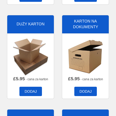
KARTON NA
DUŻY KARTON
DOKUMENTY
£
5.95
£
5.95
- cana za karton
- cana za karton
DODAJ
DODAJ