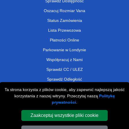
Sprawdź Dostępność
Oszacuj Rozmiar Vana
Status Zamówienia
Lista Przewozowa
Płatności Online
Parkowanie w Londynie
Współpracuj z Nami
Sprawdź CC / ULEZ
Sprawdź Odległość
Ta strona korzysta z plików cookie, aby zapewnić najlepszą jakość
korzystania z naszej witryny. Przeczytaj naszą
Politykę
Man and Van Removals
prywatności
.
Man and Van Services in London
Zaakceptuj wszystkie pliki cookie
Cardboard Boxes London