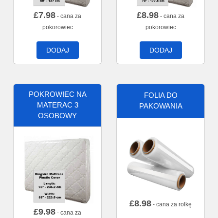
£
7.98
£
8.98
- cana za
- cana za
pokorowiec
pokorowiec
DODAJ
DODAJ
POKROWIEC NA
FOLIA DO
MATERAC 3
PAKOWANIA
OSOBOWY
£
8.98
- cana za rolkę
£
9.98
- cana za