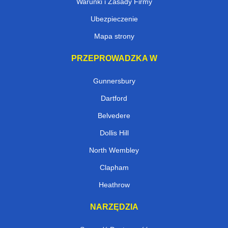
Warunki i Zasady Firmy
Ubezpieczenie
Mapa strony
PRZEPROWADZKA W
Gunnersbury
Dartford
Belvedere
Dollis Hill
North Wembley
Clapham
Heathrow
NARZĘDZIA