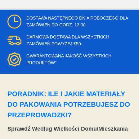
DOSTAWA NASTĘPNEGO DNIA ROBOCZEGO DLA
ZAMÓWIEŃ DO GODZ. 13:00
DARMOWA DOSTAWA DLA WSZYSTKICH
ZAMÓWIEŃ POWYŻEJ £50
GWARANTOWANA JAKOŚĆ WSZYSTKICH
PRODUKTÓW"
PORADNIK: ILE I JAKIE MATERIAŁY
DO PAKOWANIA POTRZEBUJESZ DO
PRZEPROWADZKI?
Sprawdź Według Wielkości Domu/Mieszkania