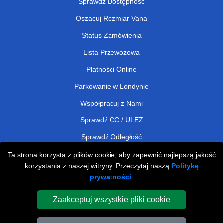
Sprawdź Dostępność
Oszacuj Rozmiar Vana
Status Zamówienia
Lista Przewozowa
Płatności Online
Parkowanie w Londynie
Współpracuj z Nami
Sprawdź CC / ULEZ
Sprawdź Odległość
Ta strona korzysta z plików cookie, aby zapewnić najlepszą jakość
korzystania z naszej witryny. Przeczytaj naszą
Politykę
Man and Van Removals
prywatności
.
Man and Van Services in London
Zaakceptuj wszystkie pliki cookie
Cardboard Boxes London