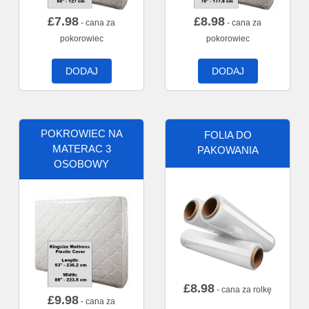
£
7.98
£
8.98
- cana za
- cana za
pokorowiec
pokorowiec
DODAJ
DODAJ
POKROWIEC NA
FOLIA DO
MATERAC 3
PAKOWANIA
OSOBOWY
£
8.98
- cana za rolkę
£
9.98
- cana za