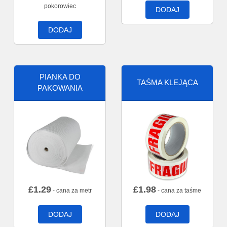
pokorowiec
DODAJ
DODAJ
PIANKA DO
TAŚMA KLEJĄCA
PAKOWANIA
£
1.29
£
1.98
- cana za metr
- cana za taśme
DODAJ
DODAJ