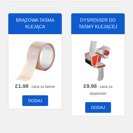
BRĄZOWA TAŚMA
DYSPENSER DO
KLEJĄCA
TAŚMY KLEJĄCEJ
£
1.98
£
9.98
- cana za taśme
- cana za
dyspenser
DODAJ
DODAJ