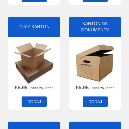
KARTON NA
DUŻY KARTON
DOKUMENTY
£
5.95
£
5.95
- cana za karton
- cana za karton
DODAJ
DODAJ