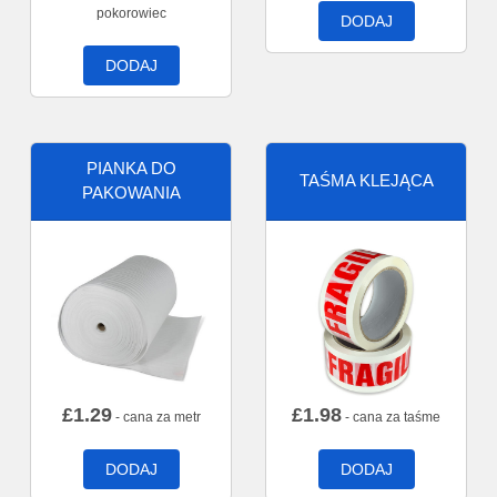
pokorowiec
DODAJ
DODAJ
PIANKA DO
TAŚMA KLEJĄCA
PAKOWANIA
£
1.29
£
1.98
- cana za metr
- cana za taśme
DODAJ
DODAJ