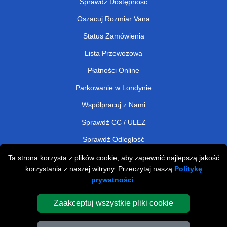
Sprawdź Dostępność
Oszacuj Rozmiar Vana
Status Zamówienia
Lista Przewozowa
Płatności Online
Parkowanie w Londynie
Współpracuj z Nami
Sprawdź CC / ULEZ
Sprawdź Odległość
Ta strona korzysta z plików cookie, aby zapewnić najlepszą jakość
korzystania z naszej witryny. Przeczytaj naszą
Politykę
Man and Van Removals
prywatności
.
Man and Van Services in London
Zaakceptuj wszystkie pliki cookie
Cardboard Boxes London