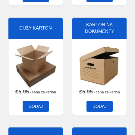
KARTON NA
DUŻY KARTON
DOKUMENTY
£
5.95
£
5.95
- cana za karton
- cana za karton
DODAJ
DODAJ