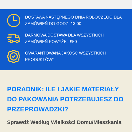
DOSTAWA NASTĘPNEGO DNIA ROBOCZEGO DLA
ZAMÓWIEŃ DO GODZ. 13:00
DARMOWA DOSTAWA DLA WSZYSTKICH
ZAMÓWIEŃ POWYŻEJ £50
GWARANTOWANA JAKOŚĆ WSZYSTKICH
PRODUKTÓW"
PORADNIK: ILE I JAKIE MATERIAŁY
DO PAKOWANIA POTRZEBUJESZ DO
PRZEPROWADZKI?
Sprawdź Według Wielkości Domu/Mieszkania