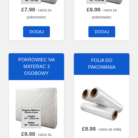
£
7.98
£
8.98
- cana za
- cana za
pokorowiec
pokorowiec
DODAJ
DODAJ
POKROWIEC NA
FOLIA DO
MATERAC 3
PAKOWANIA
OSOBOWY
£
8.98
- cana za rolkę
£
9.98
- cana za