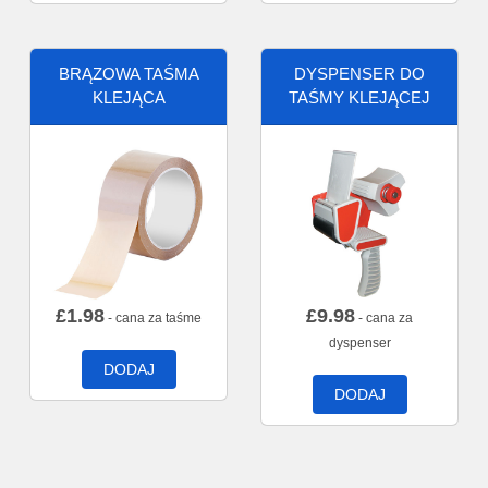
BRĄZOWA TAŚMA
DYSPENSER DO
KLEJĄCA
TAŚMY KLEJĄCEJ
£
1.98
£
9.98
- cana za taśme
- cana za
dyspenser
DODAJ
DODAJ