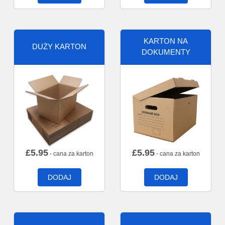
KARTON NA
DUŻY KARTON
DOKUMENTY
£
5.95
£
5.95
- cana za karton
- cana za karton
DODAJ
DODAJ