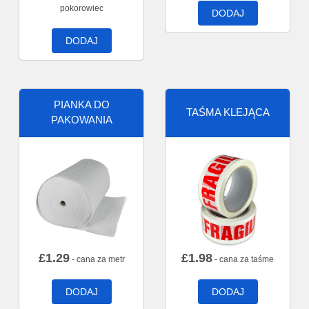
pokorowiec
DODAJ
DODAJ
PIANKA DO
TAŚMA KLEJĄCA
PAKOWANIA
£
1.29
£
1.98
- cana za metr
- cana za taśme
DODAJ
DODAJ