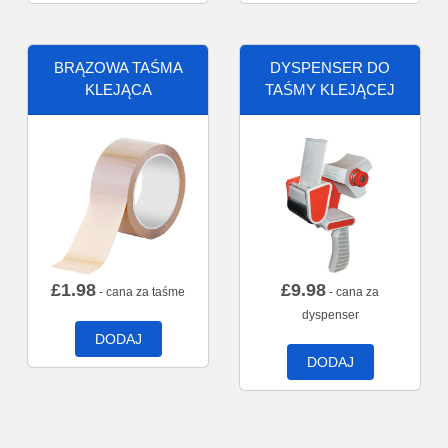
BRĄZOWA TAŚMA
DYSPENSER DO
KLEJĄCA
TAŚMY KLEJĄCEJ
£
1.98
£
9.98
- cana za taśme
- cana za
dyspenser
DODAJ
DODAJ