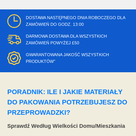
DOSTAWA NASTĘPNEGO DNIA ROBOCZEGO DLA
ZAMÓWIEŃ DO GODZ. 13:00
DARMOWA DOSTAWA DLA WSZYSTKICH
ZAMÓWIEŃ POWYŻEJ £50
GWARANTOWANA JAKOŚĆ WSZYSTKICH
PRODUKTÓW"
PORADNIK: ILE I JAKIE MATERIAŁY
DO PAKOWANIA POTRZEBUJESZ DO
PRZEPROWADZKI?
Sprawdź Według Wielkości Domu/Mieszkania