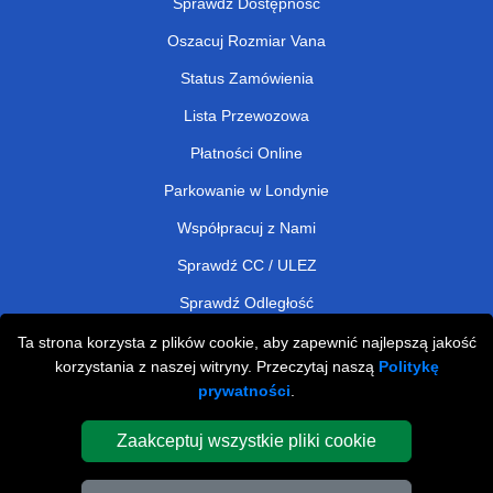
Sprawdź Dostępność
Oszacuj Rozmiar Vana
Status Zamówienia
Lista Przewozowa
Płatności Online
Parkowanie w Londynie
Współpracuj z Nami
Sprawdź CC / ULEZ
Sprawdź Odległość
Ta strona korzysta z plików cookie, aby zapewnić najlepszą jakość
korzystania z naszej witryny. Przeczytaj naszą
Politykę
Man and Van Removals
prywatności
.
Man and Van Services in London
Zaakceptuj wszystkie pliki cookie
Cardboard Boxes London