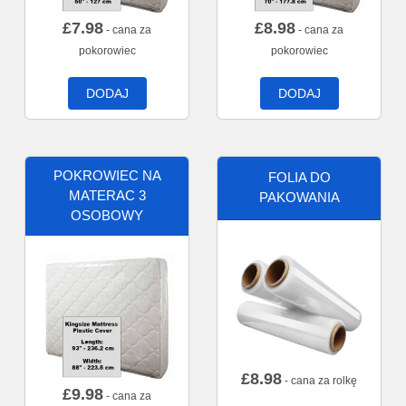
£
7.98
£
8.98
- cana za
- cana za
pokorowiec
pokorowiec
DODAJ
DODAJ
POKROWIEC NA
FOLIA DO
MATERAC 3
PAKOWANIA
OSOBOWY
£
8.98
- cana za rolkę
£
9.98
- cana za