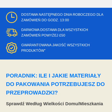
DOSTAWA NASTĘPNEGO DNIA ROBOCZEGO DLA
ZAMÓWIEŃ DO GODZ. 13:00
DARMOWA DOSTAWA DLA WSZYSTKICH
ZAMÓWIEŃ POWYŻEJ £50
GWARANTOWANA JAKOŚĆ WSZYSTKICH
PRODUKTÓW"
PORADNIK: ILE I JAKIE MATERIAŁY
DO PAKOWANIA POTRZEBUJESZ DO
PRZEPROWADZKI?
Sprawdź Według Wielkości Domu/Mieszkania