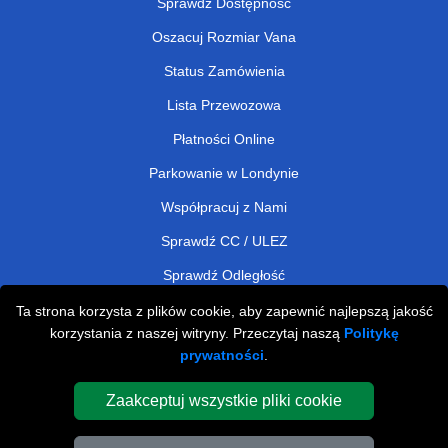
Sprawdź Dostępność
Oszacuj Rozmiar Vana
Status Zamówienia
Lista Przewozowa
Płatności Online
Parkowanie w Londynie
Współpracuj z Nami
Sprawdź CC / ULEZ
Sprawdź Odległość
Ta strona korzysta z plików cookie, aby zapewnić najlepszą jakość
korzystania z naszej witryny. Przeczytaj naszą
Politykę
Man and Van Removals
prywatności
.
Man and Van Services in London
Zaakceptuj wszystkie pliki cookie
Cardboard Boxes London