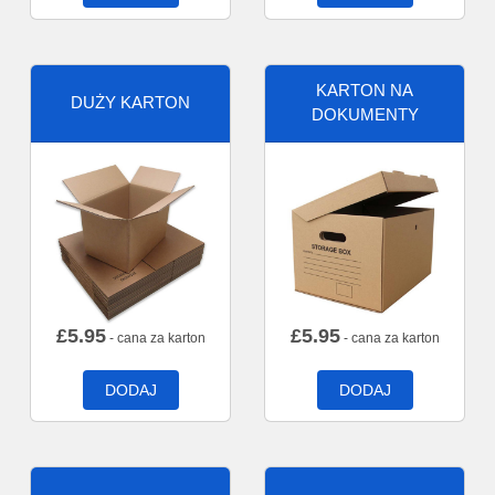
KARTON NA
DUŻY KARTON
DOKUMENTY
£
5.95
£
5.95
- cana za karton
- cana za karton
DODAJ
DODAJ