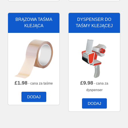
BRĄZOWA TAŚMA
DYSPENSER DO
KLEJĄCA
TAŚMY KLEJĄCEJ
£
1.98
£
9.98
- cana za taśme
- cana za
dyspenser
DODAJ
DODAJ