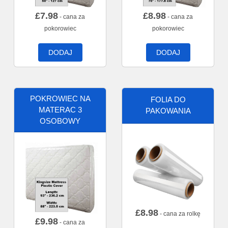
£
7.98
£
8.98
- cana za
- cana za
pokorowiec
pokorowiec
DODAJ
DODAJ
POKROWIEC NA
FOLIA DO
MATERAC 3
PAKOWANIA
OSOBOWY
£
8.98
- cana za rolkę
£
9.98
- cana za