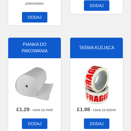
pokorowiec
DODAJ
DODAJ
PIANKA DO
TAŚMA KLEJĄCA
PAKOWANIA
£
1.29
£
1.98
- cana za metr
- cana za taśme
DODAJ
DODAJ