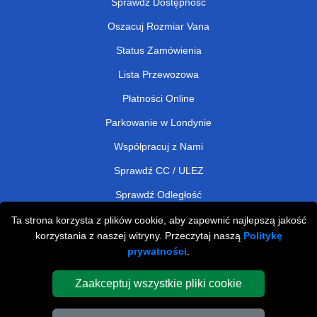
Sprawdź Dostępność
Oszacuj Rozmiar Vana
Status Zamówienia
Lista Przewozowa
Płatności Online
Parkowanie w Londynie
Współpracuj z Nami
Sprawdź CC / ULEZ
Sprawdź Odległość
Ta strona korzysta z plików cookie, aby zapewnić najlepszą jakość
korzystania z naszej witryny. Przeczytaj naszą
Politykę
Man and Van Removals
prywatności
.
Man and Van Services in London
Zaakceptuj wszystkie pliki cookie
Cardboard Boxes London