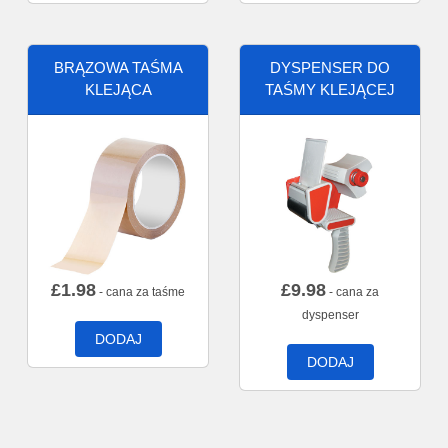
BRĄZOWA TAŚMA
DYSPENSER DO
KLEJĄCA
TAŚMY KLEJĄCEJ
£
1.98
£
9.98
- cana za taśme
- cana za
dyspenser
DODAJ
DODAJ