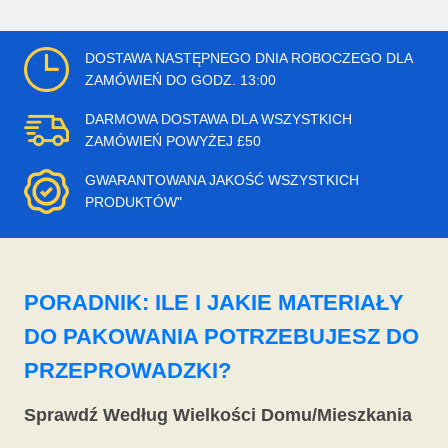
DOSTAWA NASTĘPNEGO DNIA ROBOCZEGO DLA
ZAMÓWIEŃ DO GODZ. 13:00
DARMOWA DOSTAWA DLA WSZYSTKICH
ZAMÓWIEŃ POWYŻEJ £50
GWARANTOWANA JAKOŚĆ WSZYSTKICH
PRODUKTÓW"
PORADNIK: ILE I JAKIE MATERIAŁY
DO PAKOWANIA POTRZEBUJESZ DO
PRZEPROWADZKI?
Sprawdź Według Wielkości Domu/Mieszkania