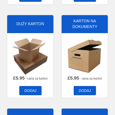
KARTON NA
DUŻY KARTON
DOKUMENTY
£
5.95
£
5.95
- cana za karton
- cana za karton
DODAJ
DODAJ