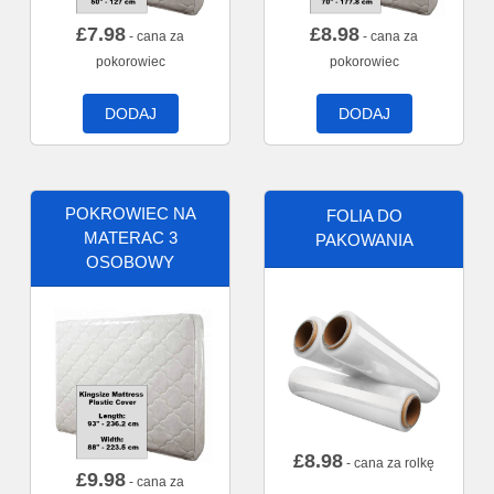
£
7.98
£
8.98
- cana za
- cana za
pokorowiec
pokorowiec
DODAJ
DODAJ
POKROWIEC NA
FOLIA DO
MATERAC 3
PAKOWANIA
OSOBOWY
£
8.98
- cana za rolkę
£
9.98
- cana za