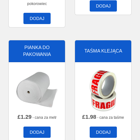
pokorowiec
DODAJ
DODAJ
PIANKA DO
TAŚMA KLEJĄCA
PAKOWANIA
£
1.29
£
1.98
- cana za metr
- cana za taśme
DODAJ
DODAJ