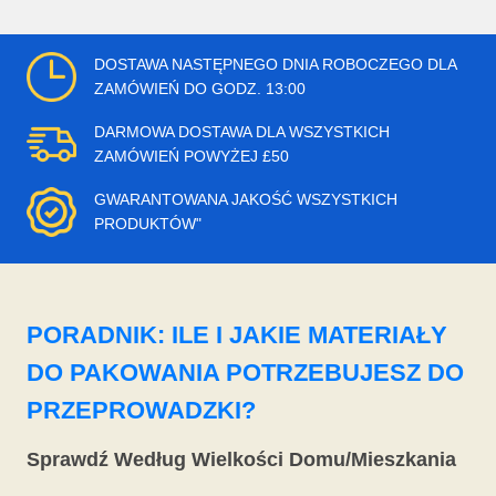
DOSTAWA NASTĘPNEGO DNIA ROBOCZEGO DLA
ZAMÓWIEŃ DO GODZ. 13:00
DARMOWA DOSTAWA DLA WSZYSTKICH
ZAMÓWIEŃ POWYŻEJ £50
GWARANTOWANA JAKOŚĆ WSZYSTKICH
PRODUKTÓW"
PORADNIK: ILE I JAKIE MATERIAŁY
DO PAKOWANIA POTRZEBUJESZ DO
PRZEPROWADZKI?
Sprawdź Według Wielkości Domu/Mieszkania