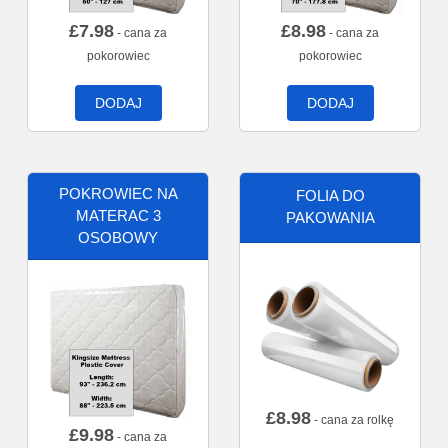
£
7.98
£
8.98
- cana za
- cana za
pokorowiec
pokorowiec
DODAJ
DODAJ
POKROWIEC NA
FOLIA DO
MATERAC 3
PAKOWANIA
OSOBOWY
£
8.98
- cana za rolkę
£
9.98
- cana za