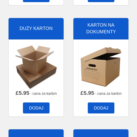
KARTON NA
DUŻY KARTON
DOKUMENTY
£
5.95
£
5.95
- cana za karton
- cana za karton
DODAJ
DODAJ