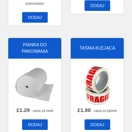
pokorowiec
DODAJ
DODAJ
PIANKA DO
TAŚMA KLEJĄCA
PAKOWANIA
£
1.29
£
1.98
- cana za metr
- cana za taśme
DODAJ
DODAJ