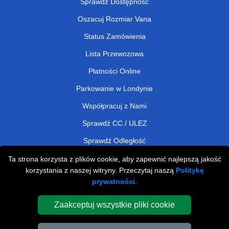
Sprawdź Dostępność
Oszacuj Rozmiar Vana
Status Zamówienia
Lista Przewozowa
Płatności Online
Parkowanie w Londynie
Współpracuj z Nami
Sprawdź CC / ULEZ
Sprawdź Odległość
Ta strona korzysta z plików cookie, aby zapewnić najlepszą jakość
korzystania z naszej witryny. Przeczytaj naszą
Politykę
Man and Van Removals
prywatności
.
Man and Van Services in London
Zaakceptuj wszystkie pliki cookie
Cardboard Boxes London