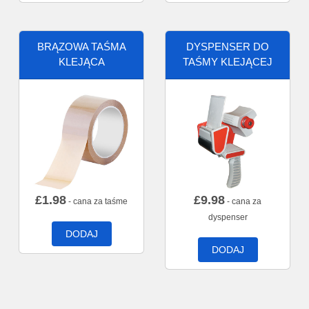
BRĄZOWA TAŚMA
DYSPENSER DO
KLEJĄCA
TAŚMY KLEJĄCEJ
£
1.98
£
9.98
- cana za taśme
- cana za
dyspenser
DODAJ
DODAJ