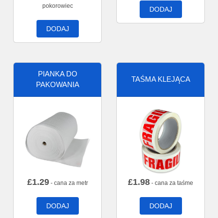
pokorowiec
DODAJ
DODAJ
PIANKA DO
TAŚMA KLEJĄCA
PAKOWANIA
£
1.29
£
1.98
- cana za metr
- cana za taśme
DODAJ
DODAJ