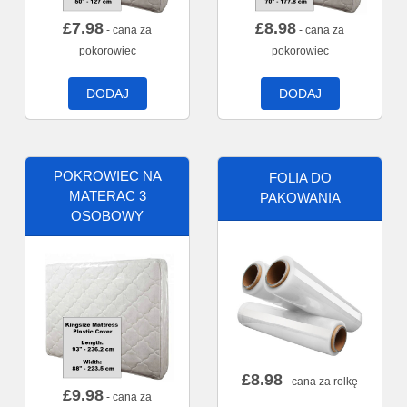
£
7.98
£
8.98
- cana za
- cana za
pokorowiec
pokorowiec
DODAJ
DODAJ
POKROWIEC NA
FOLIA DO
MATERAC 3
PAKOWANIA
OSOBOWY
£
8.98
- cana za rolkę
£
9.98
- cana za