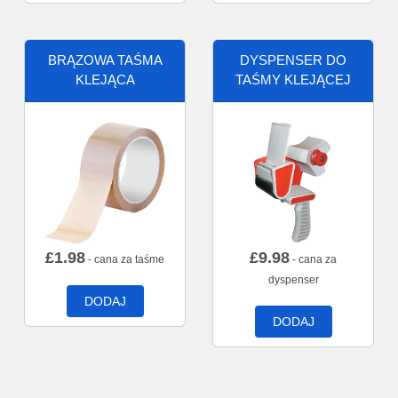
BRĄZOWA TAŚMA
DYSPENSER DO
KLEJĄCA
TAŚMY KLEJĄCEJ
£
1.98
£
9.98
- cana za taśme
- cana za
dyspenser
DODAJ
DODAJ