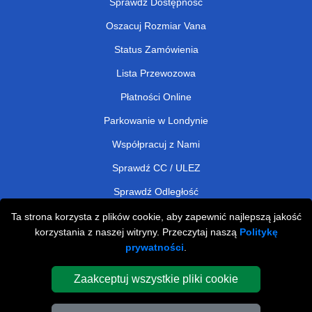
Sprawdź Dostępność
Oszacuj Rozmiar Vana
Status Zamówienia
Lista Przewozowa
Płatności Online
Parkowanie w Londynie
Współpracuj z Nami
Sprawdź CC / ULEZ
Sprawdź Odległość
Ta strona korzysta z plików cookie, aby zapewnić najlepszą jakość
korzystania z naszej witryny. Przeczytaj naszą
Politykę
Man and Van Removals
prywatności
.
Man and Van Services in London
Zaakceptuj wszystkie pliki cookie
Cardboard Boxes London