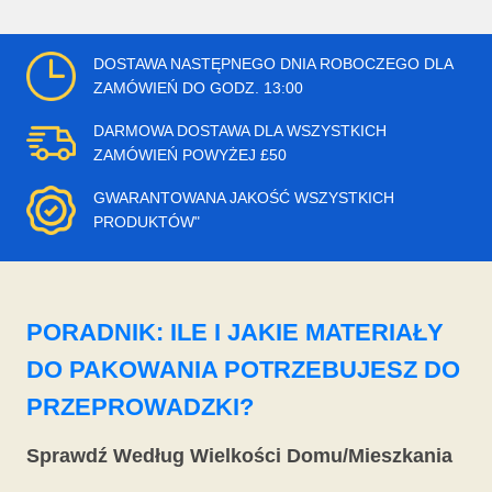
DOSTAWA NASTĘPNEGO DNIA ROBOCZEGO DLA
ZAMÓWIEŃ DO GODZ. 13:00
DARMOWA DOSTAWA DLA WSZYSTKICH
ZAMÓWIEŃ POWYŻEJ £50
GWARANTOWANA JAKOŚĆ WSZYSTKICH
PRODUKTÓW"
PORADNIK: ILE I JAKIE MATERIAŁY
DO PAKOWANIA POTRZEBUJESZ DO
PRZEPROWADZKI?
Sprawdź Według Wielkości Domu/Mieszkania