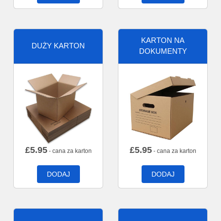
KARTON NA
DUŻY KARTON
DOKUMENTY
£
5.95
£
5.95
- cana za karton
- cana za karton
DODAJ
DODAJ