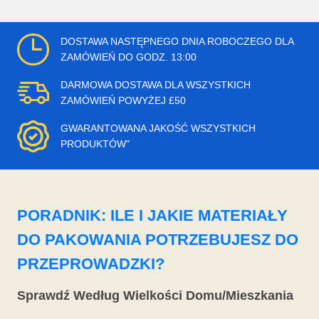
DOSTAWA NASTĘPNEGO DNIA ROBOCZEGO DLA
ZAMÓWIEŃ DO GODZ. 13:00
DARMOWA DOSTAWA DLA WSZYSTKICH
ZAMÓWIEŃ POWYŻEJ £50
GWARANTOWANA JAKOŚĆ WSZYSTKICH
PRODUKTÓW"
PORADNIK: ILE I JAKIE MATERIAŁY
DO PAKOWANIA POTRZEBUJESZ DO
PRZEPROWADZKI?
Sprawdź Według Wielkości Domu/Mieszkania