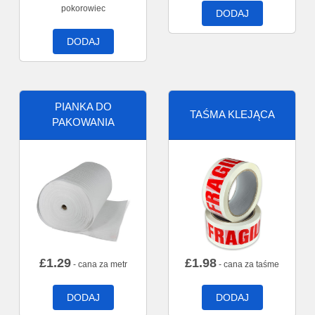
pokorowiec
DODAJ
DODAJ
PIANKA DO
TAŚMA KLEJĄCA
PAKOWANIA
£
1.29
£
1.98
- cana za metr
- cana za taśme
DODAJ
DODAJ