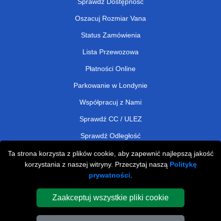
Sprawdź Dostępność
Oszacuj Rozmiar Vana
Status Zamówienia
Lista Przewozowa
Płatności Online
Parkowanie w Londynie
Współpracuj z Nami
Sprawdź CC / ULEZ
Sprawdź Odległość
Ta strona korzysta z plików cookie, aby zapewnić najlepszą jakość
korzystania z naszej witryny. Przeczytaj naszą
Politykę
Man and Van Removals
prywatności
.
Man and Van Services in London
Zaakceptuj wszystkie pliki cookie
Cardboard Boxes London