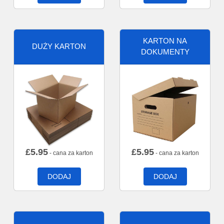
KARTON NA
DUŻY KARTON
DOKUMENTY
£
5.95
£
5.95
- cana za karton
- cana za karton
DODAJ
DODAJ