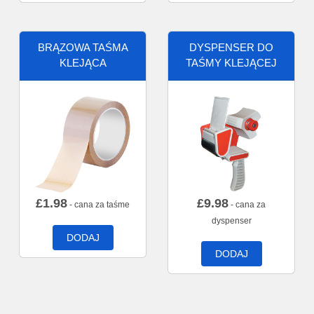
BRĄZOWA TAŚMA
DYSPENSER DO
KLEJĄCA
TAŚMY KLEJĄCEJ
£
1.98
£
9.98
- cana za taśme
- cana za
dyspenser
DODAJ
DODAJ