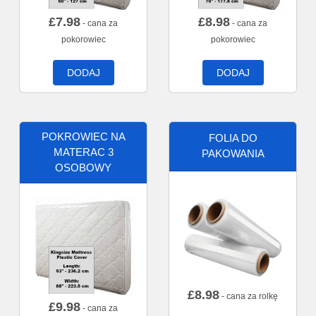
£
7.98
£
8.98
- cana za
- cana za
pokorowiec
pokorowiec
DODAJ
DODAJ
POKROWIEC NA
FOLIA DO
MATERAC 3
PAKOWANIA
OSOBOWY
£
8.98
- cana za rolkę
£
9.98
- cana za