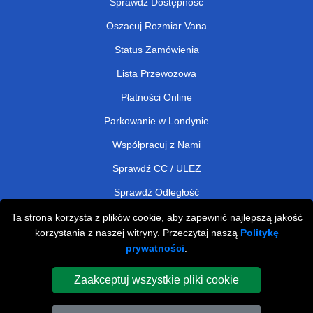
Sprawdź Dostępność
Oszacuj Rozmiar Vana
Status Zamówienia
Lista Przewozowa
Płatności Online
Parkowanie w Londynie
Współpracuj z Nami
Sprawdź CC / ULEZ
Sprawdź Odległość
Ta strona korzysta z plików cookie, aby zapewnić najlepszą jakość
korzystania z naszej witryny. Przeczytaj naszą
Politykę
Man and Van Removals
prywatności
.
Man and Van Services in London
Zaakceptuj wszystkie pliki cookie
Cardboard Boxes London