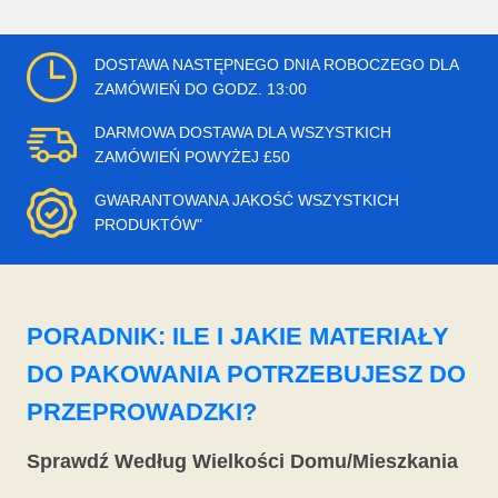
DOSTAWA NASTĘPNEGO DNIA ROBOCZEGO DLA
ZAMÓWIEŃ DO GODZ. 13:00
DARMOWA DOSTAWA DLA WSZYSTKICH
ZAMÓWIEŃ POWYŻEJ £50
GWARANTOWANA JAKOŚĆ WSZYSTKICH
PRODUKTÓW"
PORADNIK: ILE I JAKIE MATERIAŁY
DO PAKOWANIA POTRZEBUJESZ DO
PRZEPROWADZKI?
Sprawdź Według Wielkości Domu/Mieszkania