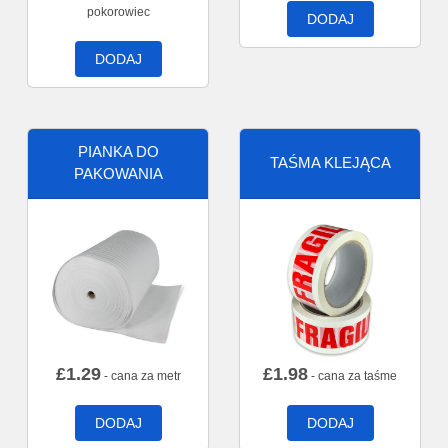
pokorowiec
DODAJ
DODAJ
PIANKA DO
TAŚMA KLEJĄCA
PAKOWANIA
£
1.29
£
1.98
- cana za metr
- cana za taśme
DODAJ
DODAJ