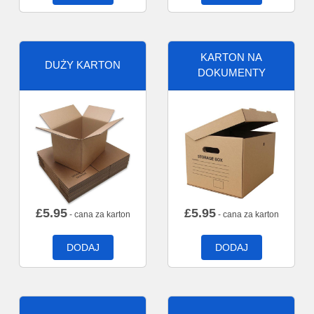
KARTON NA
DUŻY KARTON
DOKUMENTY
£
5.95
£
5.95
- cana za karton
- cana za karton
DODAJ
DODAJ