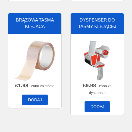
BRĄZOWA TAŚMA
DYSPENSER DO
KLEJĄCA
TAŚMY KLEJĄCEJ
£
1.98
£
9.98
- cana za taśme
- cana za
dyspenser
DODAJ
DODAJ