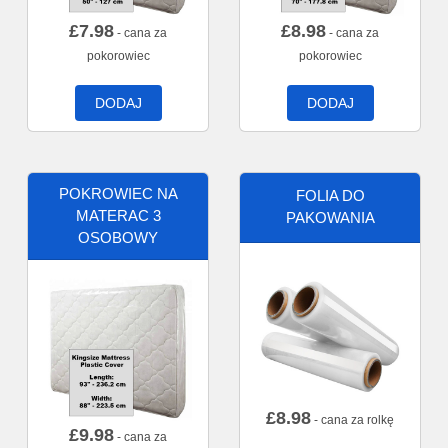
£
7.98
£
8.98
- cana za
- cana za
pokorowiec
pokorowiec
DODAJ
DODAJ
POKROWIEC NA
FOLIA DO
MATERAC 3
PAKOWANIA
OSOBOWY
£
8.98
- cana za rolkę
£
9.98
- cana za