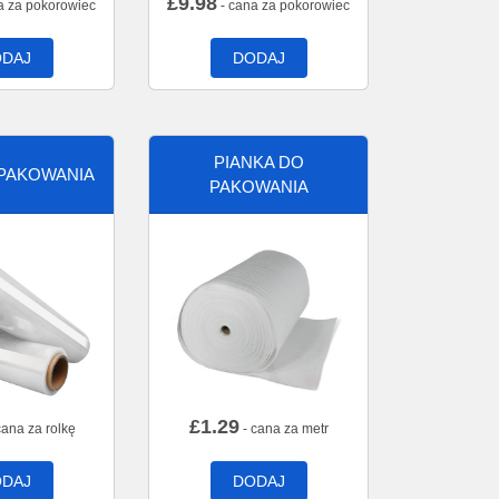
£
9.98
a za pokorowiec
- cana za pokorowiec
DAJ
DODAJ
PIANKA DO
 PAKOWANIA
PAKOWANIA
£
1.29
cana za rolkę
- cana za metr
DAJ
DODAJ