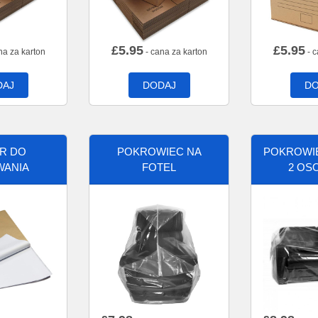
£
5.95
£
5.95
na za karton
- cana za karton
- c
DAJ
DODAJ
DO
ER DO
POKROWIEC NA
POKROWIE
WANIA
FOTEL
2 OS