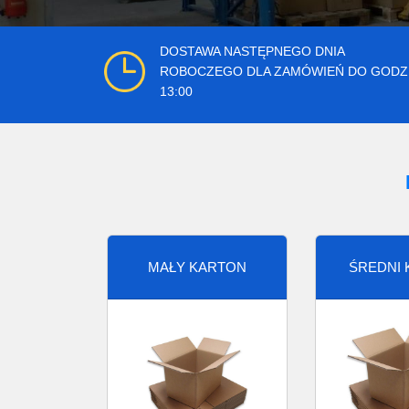
DOSTAWA NASTĘPNEGO DNIA
ROBOCZEGO DLA ZAMÓWIEŃ DO GODZ
13:00
MAŁY KARTON
ŚREDNI