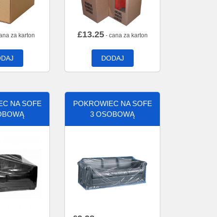
£
13.25
ana za karton
- cana za karton
DAJ
DODAJ
C NA SOFE
POKROWIEC NA SOFE
OBOWĄ
3 OSOBOWĄ