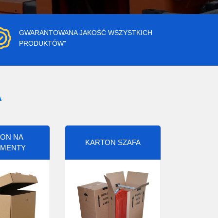
GWARANTOWANA JAKOŚĆ WSZYSTKICH
PRODUKTÓW"
A
ON NA
KARTON SZAFA
MENTY