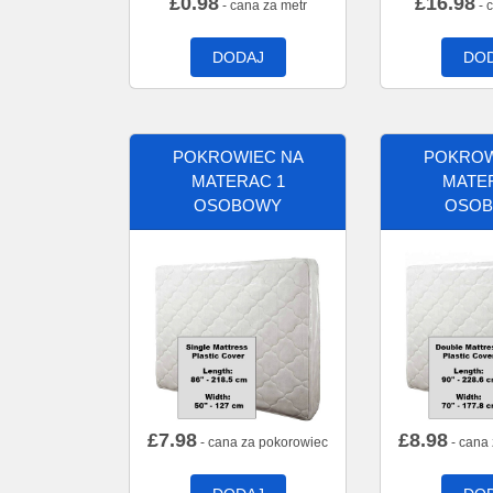
£
0.98
£
16.98
- cana za metr
- 
DODAJ
DO
POKROWIEC NA
POKROW
MATERAC 1
MATE
OSOBOWY
OSO
£
7.98
£
8.98
- cana za pokorowiec
- cana