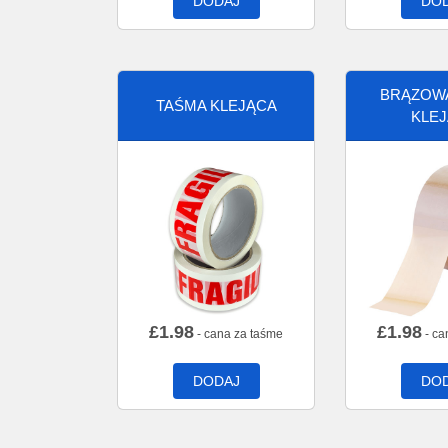
DODAJ
DO
BRĄZOW
TAŚMA KLEJĄCA
KLE
£
1.98
£
1.98
- cana za taśme
- ca
DODAJ
DO