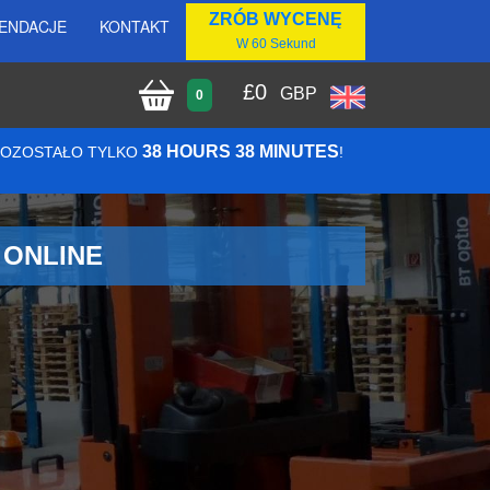
ZRÓB WYCENĘ
ENDACJE
KONTAKT
W 60 Sekund
£
0
GBP
0
38 HOURS 38 MINUTES
 POZOSTAŁO TYLKO
!
 ONLINE