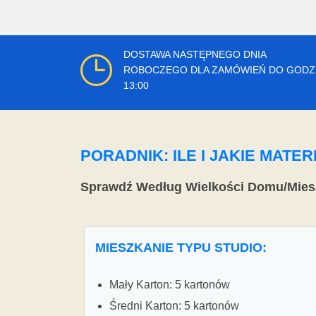
DOSTAWA NASTĘPNEGO DNIA
ROBOCZEGO DLA ZAMÓWIEŃ DO GODZ
13:00
PORADNIK: ILE I JAKIE MAT
Sprawdź Według Wielkości Domu/Mies
MIESZKANIE TYPU STUDIO:
Mały Karton: 5 kartonów
Średni Karton: 5 kartonów