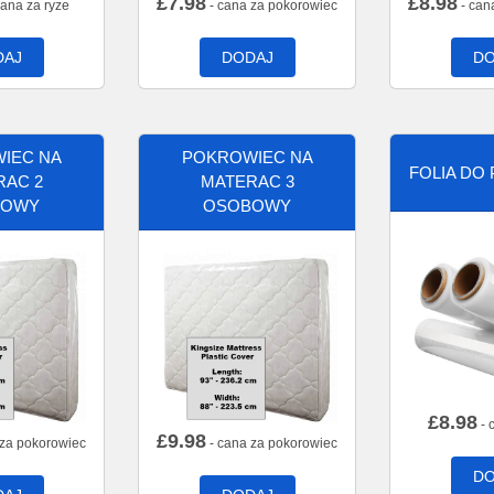
£
7.98
£
8.98
cana za ryze
- cana za pokorowiec
- can
DAJ
DODAJ
DO
IEC NA
POKROWIEC NA
FOLIA DO
RAC 2
MATERAC 3
BOWY
OSOBOWY
£
8.98
- 
£
9.98
 za pokorowiec
- cana za pokorowiec
DO