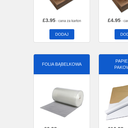
£
3.95
£
4.95
- cana za karton
- ca
DODAJ
DO
PAPI
FOLIA BĄBELKOWA
PAKO