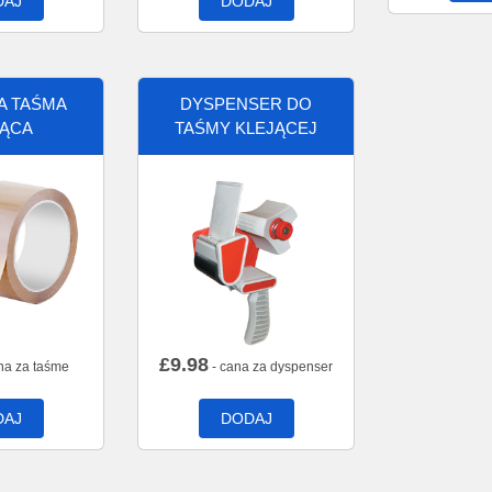
DAJ
DODAJ
A TAŚMA
DYSPENSER DO
JĄCA
TAŚMY KLEJĄCEJ
£
9.98
na za taśme
- cana za dyspenser
DAJ
DODAJ