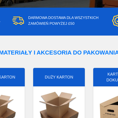
DARMOWA DOSTAWA DLA WSZYSTKICH
.
ZAMÓWIEŃ POWYŻEJ £50
MATERIAŁY I AKCESORIA DO PAKOWANI
KART
 KARTON
DUŻY KARTON
DOKU