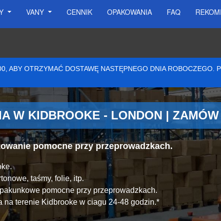
SY
VANY
CENNIK
OPAKOWANIA
FAQ
REKOM
:00, ABY OTRZYMAĆ DOSTAWĘ NASTĘPNEGO DNIA ROBOCZEGO.
A W KIDBROOKE - LONDON | ZAMÓW
akowanie pomocne przy przeprowadzkach.
oke.
onowe, taśmy, folie, itp.
y pakunkowe pomocne przy przeprowadzkach.
 na terenie Kidbrooke w ciagu 24-48 godzin.*