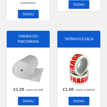
pokorowiec
DODAJ
DODAJ
PIANKA DO
TAŚMA KLEJĄCA
PAKOWANIA
£
1.29
£
1.98
- cana za metr
- cana za taśme
DODAJ
DODAJ