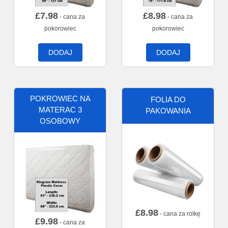
£
7.98
£
8.98
- cana za
- cana za
pokorowiec
pokorowiec
DODAJ
DODAJ
POKROWIEC NA
FOLIA DO
MATERAC 3
PAKOWANIA
OSOBOWY
£
8.98
- cana za rolkę
£
9.98
- cana za