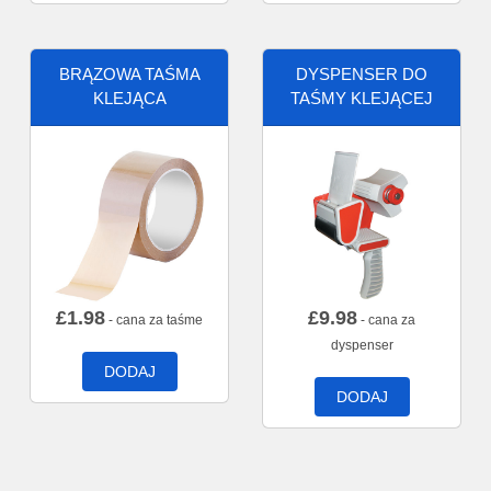
BRĄZOWA TAŚMA
DYSPENSER DO
KLEJĄCA
TAŚMY KLEJĄCEJ
£
1.98
£
9.98
- cana za taśme
- cana za
dyspenser
DODAJ
DODAJ