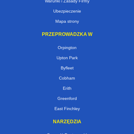
Warunki i Zasady Firmy
Ubezpieczenie
Mapa strony
PRZEPROWADZKA W
Orpington
Upton Park
Byfleet
Cobham
Erith
Greenford
East Finchley
NARZĘDZIA