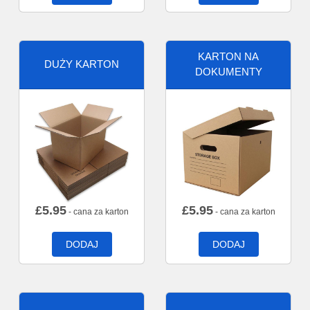
KARTON NA
DUŻY KARTON
DOKUMENTY
£
5.95
£
5.95
- cana za karton
- cana za karton
DODAJ
DODAJ