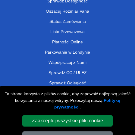
Sprawdź Dostępność
Oszacuj Rozmiar Vana
Status Zamówienia
Lista Przewozowa
Płatności Online
Parkowanie w Londynie
Współpracuj z Nami
Sprawdź CC / ULEZ
Sprawdź Odległość
Ta strona korzysta z plików cookie, aby zapewnić najlepszą jakość
korzystania z naszej witryny. Przeczytaj naszą
Politykę
Man and Van Removals
prywatności
.
Man and Van Services in London
Zaakceptuj wszystkie pliki cookie
Cardboard Boxes London