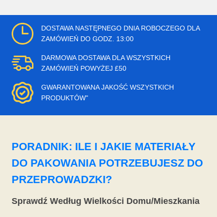
DOSTAWA NASTĘPNEGO DNIA ROBOCZEGO DLA
ZAMÓWIEŃ DO GODZ. 13:00
DARMOWA DOSTAWA DLA WSZYSTKICH
ZAMÓWIEŃ POWYŻEJ £50
GWARANTOWANA JAKOŚĆ WSZYSTKICH
PRODUKTÓW"
PORADNIK: ILE I JAKIE MATERIAŁY
DO PAKOWANIA POTRZEBUJESZ DO
PRZEPROWADZKI?
Sprawdź Według Wielkości Domu/Mieszkania