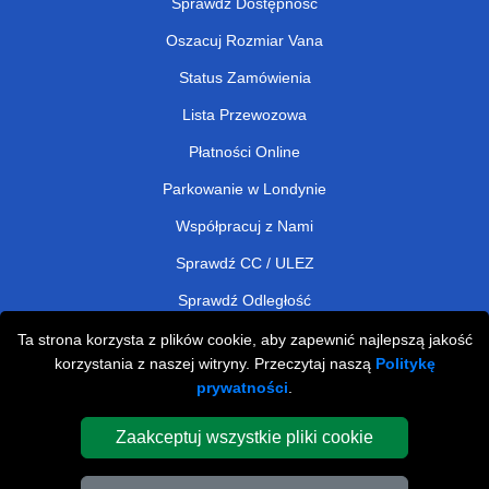
Sprawdź Dostępność
Oszacuj Rozmiar Vana
Status Zamówienia
Lista Przewozowa
Płatności Online
Parkowanie w Londynie
Współpracuj z Nami
Sprawdź CC / ULEZ
Sprawdź Odległość
Ta strona korzysta z plików cookie, aby zapewnić najlepszą jakość
korzystania z naszej witryny. Przeczytaj naszą
Politykę
Man and Van Removals
prywatności
.
Man and Van Services in London
Zaakceptuj wszystkie pliki cookie
Cardboard Boxes London