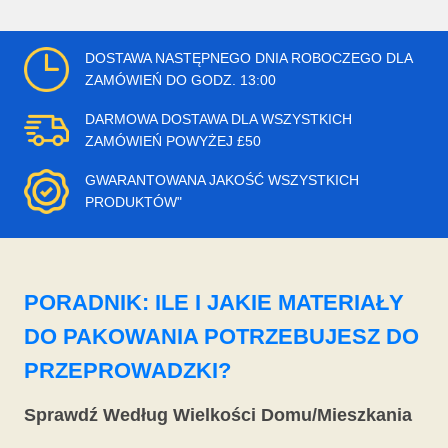
DOSTAWA NASTĘPNEGO DNIA ROBOCZEGO DLA
ZAMÓWIEŃ DO GODZ. 13:00
DARMOWA DOSTAWA DLA WSZYSTKICH
ZAMÓWIEŃ POWYŻEJ £50
GWARANTOWANA JAKOŚĆ WSZYSTKICH
PRODUKTÓW"
PORADNIK: ILE I JAKIE MATERIAŁY
DO PAKOWANIA POTRZEBUJESZ DO
PRZEPROWADZKI?
Sprawdź Według Wielkości Domu/Mieszkania