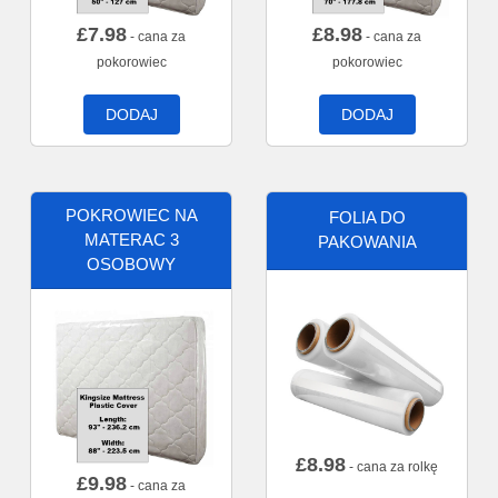
£
7.98
£
8.98
- cana za
- cana za
pokorowiec
pokorowiec
DODAJ
DODAJ
POKROWIEC NA
FOLIA DO
MATERAC 3
PAKOWANIA
OSOBOWY
£
8.98
- cana za rolkę
£
9.98
- cana za