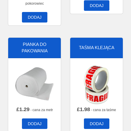
pokorowiec
DODAJ
DODAJ
PIANKA DO
TAŚMA KLEJĄCA
PAKOWANIA
£
1.29
£
1.98
- cana za metr
- cana za taśme
DODAJ
DODAJ