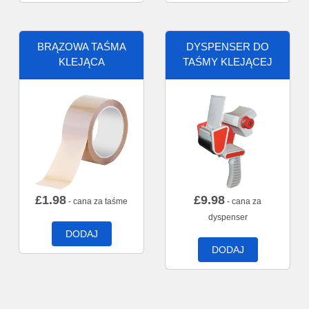
BRĄZOWA TAŚMA
DYSPENSER DO
KLEJĄCA
TAŚMY KLEJĄCEJ
£
1.98
£
9.98
- cana za taśme
- cana za
dyspenser
DODAJ
DODAJ