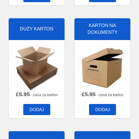
KARTON NA
DUŻY KARTON
DOKUMENTY
£
5.95
£
5.95
- cana za karton
- cana za karton
DODAJ
DODAJ