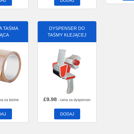
DAJ
DODAJ
A TAŚMA
DYSPENSER DO
JĄCA
TAŚMY KLEJĄCEJ
£
9.98
na za taśme
- cana za dyspenser
DAJ
DODAJ