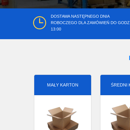
DOSTAWA NASTĘPNEGO DNIA
ROBOCZEGO DLA ZAMÓWIEŃ DO GODZ
13:00
MAŁY KARTON
ŚREDNI