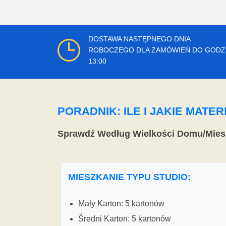
DOSTAWA NASTĘPNEGO DNIA
ROBOCZEGO DLA ZAMÓWIEŃ DO GODZ
13:00
PORADNIK: ILE I JAKIE MAT
Sprawdź Według Wielkości Domu/Mies
MIESZKANIE TYPU STUDIO:
Mały Karton: 5 kartonów
Średni Karton: 5 kartonów