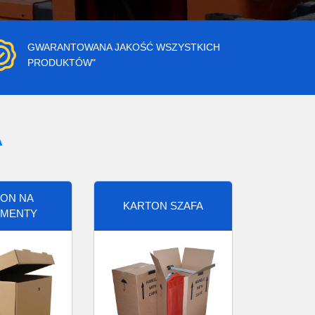
GWARANTOWANA JAKOŚĆ WSZYSTKICH
PRODUKTÓW"
A
ON NA
KARTON SZAFA
MENTY