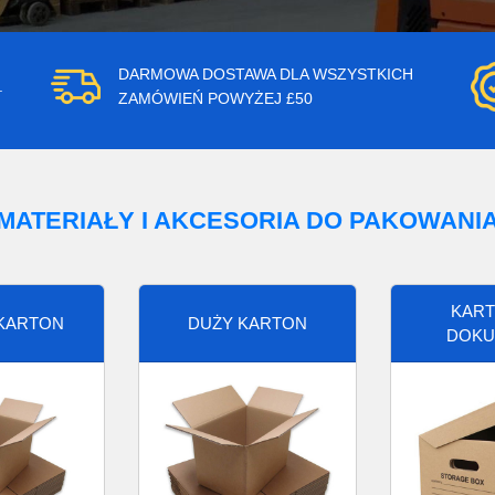
DARMOWA DOSTAWA DLA WSZYSTKICH
.
ZAMÓWIEŃ POWYŻEJ £50
MATERIAŁY I AKCESORIA DO PAKOWANI
KART
 KARTON
DUŻY KARTON
DOKU