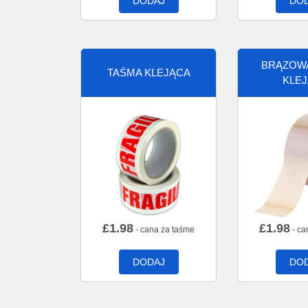
DODAJ
DO
BRĄZOW
TAŚMA KLEJĄCA
KLE
£
1.98
£
1.98
- cana za taśme
- ca
DODAJ
DO