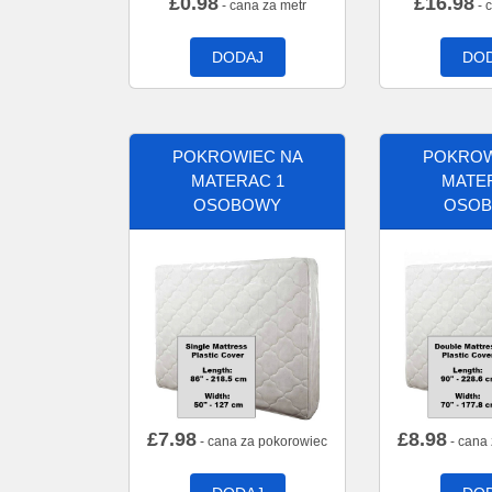
£
0.98
£
16.98
- cana za metr
- 
DODAJ
DO
POKROWIEC NA
POKROW
MATERAC 1
MATE
OSOBOWY
OSO
£
7.98
£
8.98
- cana za pokorowiec
- cana