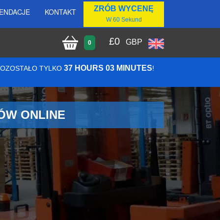
ZRÓB WYCENĘ
ENDACJE
KONTAKT
W 60 Sekund
£
0
GBP
0
37 HOURS 03 MINUTES
 POZOSTAŁO TYLKO
!
MÓW ONLINE