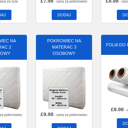
£
7.98
£
8.98
cana za ryze
- cana za pokorowiec
- can
DAJ
DODAJ
DO
IEC NA
POKROWIEC NA
FOLIA DO
RAC 2
MATERAC 3
BOWY
OSOBOWY
£
8.98
- 
£
9.98
 za pokorowiec
- cana za pokorowiec
DO