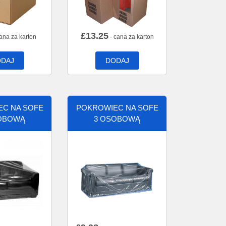
£
13.25
ana za karton
- cana za karton
DAJ
DODAJ
C NA SOFE
POKROWIEC NA SOFE
OBOWĄ
3 OSOBOWĄ