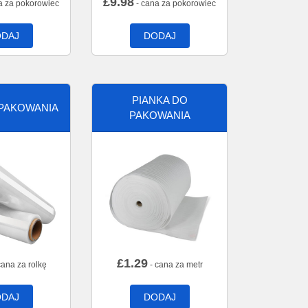
£
9.98
a za pokorowiec
- cana za pokorowiec
DAJ
DODAJ
PIANKA DO
 PAKOWANIA
PAKOWANIA
£
1.29
cana za rolkę
- cana za metr
DAJ
DODAJ