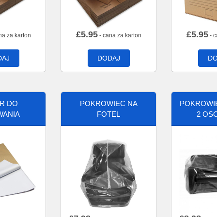
£
5.95
£
5.95
na za karton
- cana za karton
- c
DAJ
DODAJ
DO
ER DO
POKROWIEC NA
POKROWIE
WANIA
FOTEL
2 OS