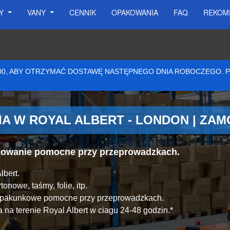
SY
VANY
CENNIK
OPAKOWANIA
FAQ
REKOM
:00, ABY OTRZYMAĆ DOSTAWĘ NASTĘPNEGO DNIA ROBOCZEGO.
A W ROYAL ALBERT - LONDON | ZA
akowanie pomocne przy przeprowadzkach.
lbert.
onowe, taśmy, folie, itp.
y pakunkowe pomocne przy przeprowadzkach.
na terenie Royal Albert w ciagu 24-48 godzin.*