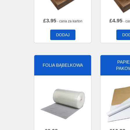
£
3.95
£
4.95
- cana za karton
- ca
DODAJ
DO
PAPI
FOLIA BĄBELKOWA
PAKO