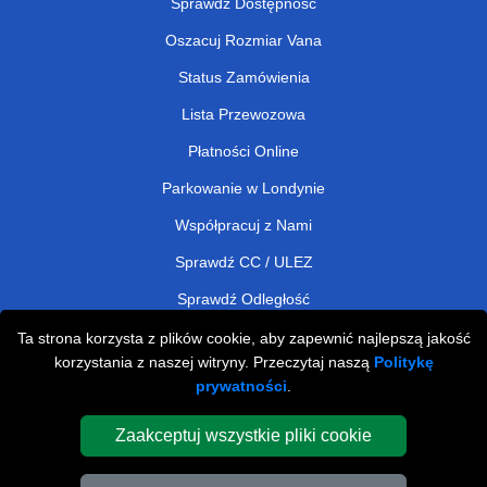
Sprawdź Dostępność
Oszacuj Rozmiar Vana
Status Zamówienia
Lista Przewozowa
Płatności Online
Parkowanie w Londynie
Współpracuj z Nami
Sprawdź CC / ULEZ
Sprawdź Odległość
Ta strona korzysta z plików cookie, aby zapewnić najlepszą jakość
korzystania z naszej witryny. Przeczytaj naszą
Politykę
Man and Van Removals
prywatności
.
Man and Van Services in London
Zaakceptuj wszystkie pliki cookie
Cardboard Boxes London