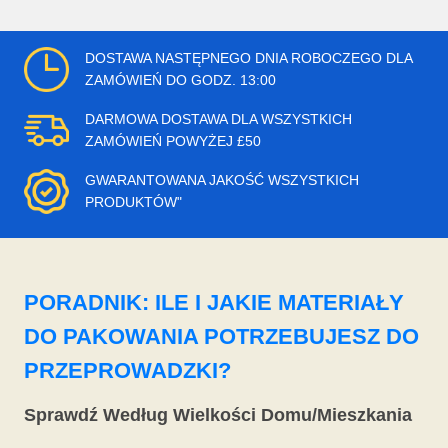
DOSTAWA NASTĘPNEGO DNIA ROBOCZEGO DLA
ZAMÓWIEŃ DO GODZ. 13:00
DARMOWA DOSTAWA DLA WSZYSTKICH
ZAMÓWIEŃ POWYŻEJ £50
GWARANTOWANA JAKOŚĆ WSZYSTKICH
PRODUKTÓW"
PORADNIK: ILE I JAKIE MATERIAŁY
DO PAKOWANIA POTRZEBUJESZ DO
PRZEPROWADZKI?
Sprawdź Według Wielkości Domu/Mieszkania