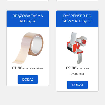
BRĄZOWA TAŚMA
DYSPENSER DO
KLEJĄCA
TAŚMY KLEJĄCEJ
£
1.98
£
9.98
- cana za taśme
- cana za
dyspenser
DODAJ
DODAJ