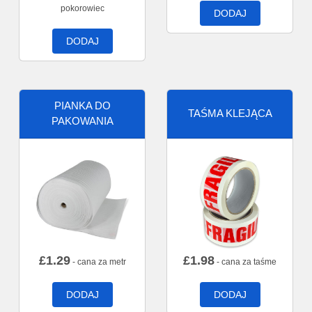
pokorowiec
DODAJ
DODAJ
PIANKA DO
TAŚMA KLEJĄCA
PAKOWANIA
£
1.29
£
1.98
- cana za metr
- cana za taśme
DODAJ
DODAJ