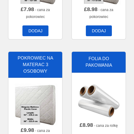
£
7.98
£
8.98
- cana za
- cana za
pokorowiec
pokorowiec
DODAJ
DODAJ
POKROWIEC NA
FOLIA DO
MATERAC 3
PAKOWANIA
OSOBOWY
£
8.98
- cana za rolkę
£
9.98
- cana za