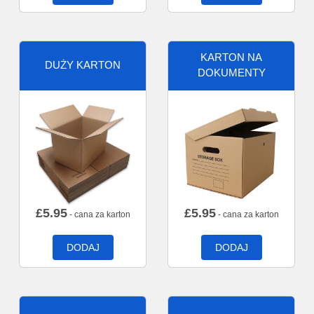
KARTON NA
DUŻY KARTON
DOKUMENTY
£
5.95
£
5.95
- cana za karton
- cana za karton
DODAJ
DODAJ