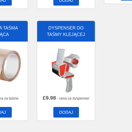
DAJ
DODAJ
A TAŚMA
DYSPENSER DO
JĄCA
TAŚMY KLEJĄCEJ
£
9.98
na za taśme
- cana za dyspenser
DAJ
DODAJ