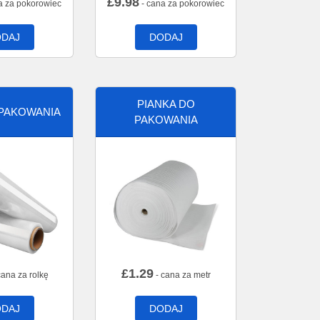
£
9.98
a za pokorowiec
- cana za pokorowiec
DAJ
DODAJ
PIANKA DO
 PAKOWANIA
PAKOWANIA
£
1.29
cana za rolkę
- cana za metr
DAJ
DODAJ