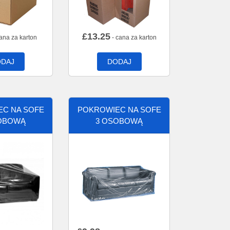
£
13.25
ana za karton
- cana za karton
DAJ
DODAJ
C NA SOFE
POKROWIEC NA SOFE
OBOWĄ
3 OSOBOWĄ