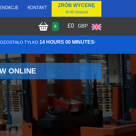
ZRÓB WYCENĘ
ENDACJE
KONTAKT
W 60 Sekund
£
0
GBP
0
14 HOURS 00 MINUTES
 POZOSTAŁO TYLKO
!
ÓW ONLINE