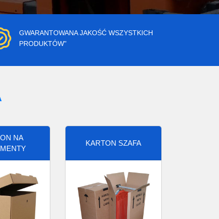
GWARANTOWANA JAKOŚĆ WSZYSTKICH
PRODUKTÓW"
A
ON NA
KARTON SZAFA
MENTY