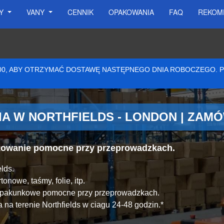
SY
VANY
CENNIK
OPAKOWANIA
FAQ
REKOM
:00, ABY OTRZYMAĆ DOSTAWĘ NASTĘPNEGO DNIA ROBOCZEGO.
A W NORTHFIELDS - LONDON | ZAM
akowanie pomocne przy przeprowadzkach.
lds.
onowe, taśmy, folie, itp.
y pakunkowe pomocne przy przeprowadzkach.
na terenie Northfields w ciagu 24-48 godzin.*