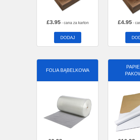
£
3.95
£
4.95
- cana za karton
- ca
DODAJ
DO
PAPI
FOLIA BĄBELKOWA
PAKO