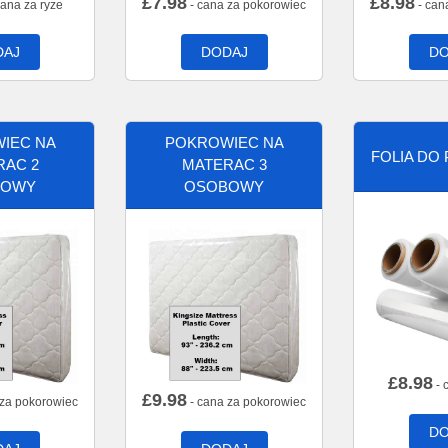
£
7.98
£
8.98
cana za ryze
- cana za pokorowiec
- can
DAJ
DODAJ
DO
IEC NA
POKROWIEC NA
FOLIA DO
RAC 2
MATERAC 3
BOWY
OSOBOWY
£
8.98
- 
£
9.98
 za pokorowiec
- cana za pokorowiec
DO