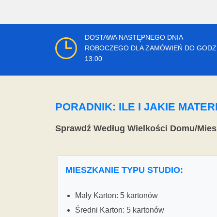
DOSTAWA NASTĘPNEGO DNIA
ROBOCZEGO DLA ZAMÓWIEŃ DO GODZ
13:00
PORADNIK: ILE I JAKIE MAT
Sprawdź Według Wielkości Domu/Mies
MIESZKANIE TYPU STUDIO:
Mały Karton: 5 kartonów
Średni Karton: 5 kartonów