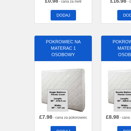
£
0.98
£
16.98
- cana za metr
- 
DODAJ
DO
POKROWIEC NA
POKROW
MATERAC 1
MATE
OSOBOWY
OSO
£
7.98
£
8.98
- cana za pokorowiec
- cana