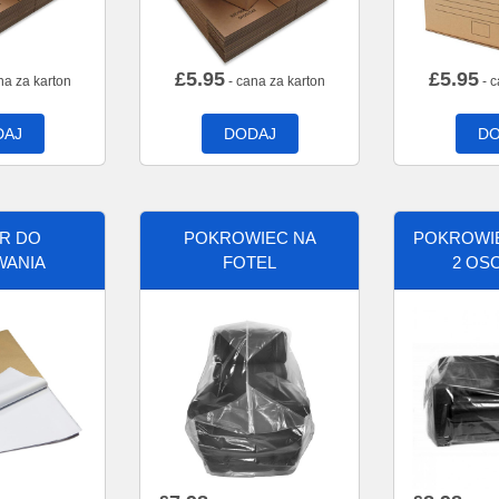
£
5.95
£
5.95
na za karton
- cana za karton
- c
DAJ
DODAJ
DO
ER DO
POKROWIEC NA
POKROWIE
WANIA
FOTEL
2 OS