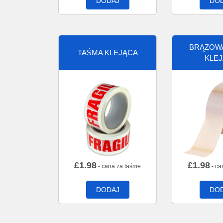
DODAJ
DO
BRĄZOW
TAŚMA KLEJĄCA
KLE
£
1.98
£
1.98
- cana za taśme
- ca
DODAJ
DO