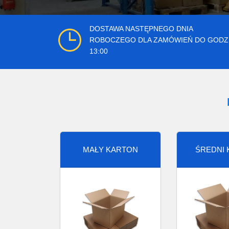
DOSTAWA NASTĘPNEGO DNIA
ROBOCZEGO DLA ZAMÓWIEŃ DO GODZ
13:00
MAŁY KARTON
ŚREDNI