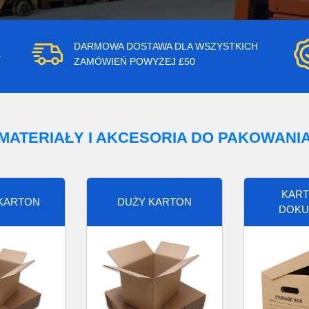
DARMOWA DOSTAWA DLA WSZYSTKICH
.
ZAMÓWIEŃ POWYŻEJ £50
MATERIAŁY I AKCESORIA DO PAKOWANI
KART
 KARTON
DUŻY KARTON
DOKU