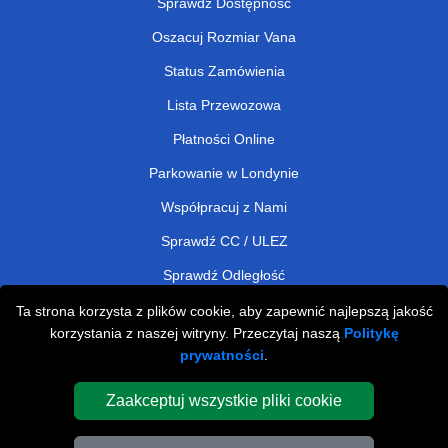
Sprawdź Dostępność
Oszacuj Rozmiar Vana
Status Zamówienia
Lista Przewozowa
Płatności Online
Parkowanie w Londynie
Współpracuj z Nami
Sprawdź CC / ULEZ
Sprawdź Odległość
Ta strona korzysta z plików cookie, aby zapewnić najlepszą jakość
korzystania z naszej witryny. Przeczytaj naszą
Politykę
Man and Van Removals
prywatności
.
Man and Van Services in London
Zaakceptuj wszystkie pliki cookie
Cardboard Boxes London