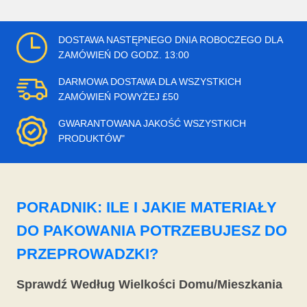
DOSTAWA NASTĘPNEGO DNIA ROBOCZEGO DLA
ZAMÓWIEŃ DO GODZ. 13:00
DARMOWA DOSTAWA DLA WSZYSTKICH
ZAMÓWIEŃ POWYŻEJ £50
GWARANTOWANA JAKOŚĆ WSZYSTKICH
PRODUKTÓW"
PORADNIK: ILE I JAKIE MATERIAŁY
DO PAKOWANIA POTRZEBUJESZ DO
PRZEPROWADZKI?
Sprawdź Według Wielkości Domu/Mieszkania