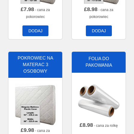
£
7.98
£
8.98
- cana za
- cana za
pokorowiec
pokorowiec
DODAJ
DODAJ
POKROWIEC NA
FOLIA DO
MATERAC 3
PAKOWANIA
OSOBOWY
£
8.98
- cana za rolkę
£
9.98
- cana za