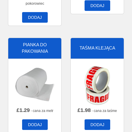
pokorowiec
DODAJ
DODAJ
PIANKA DO
TAŚMA KLEJĄCA
PAKOWANIA
£
1.29
£
1.98
- cana za metr
- cana za taśme
DODAJ
DODAJ