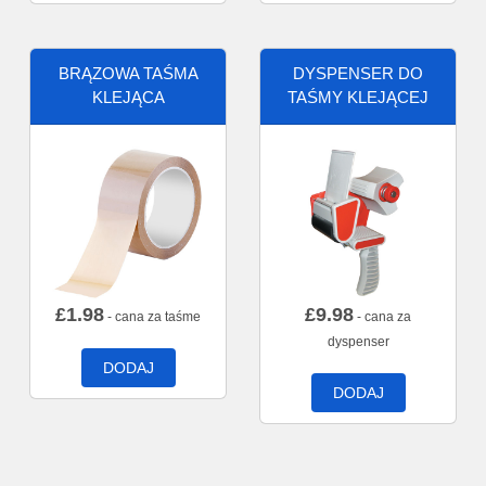
BRĄZOWA TAŚMA
DYSPENSER DO
KLEJĄCA
TAŚMY KLEJĄCEJ
£
1.98
£
9.98
- cana za taśme
- cana za
dyspenser
DODAJ
DODAJ