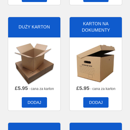
KARTON NA
DUŻY KARTON
DOKUMENTY
£
5.95
£
5.95
- cana za karton
- cana za karton
DODAJ
DODAJ