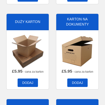
KARTON NA
DUŻY KARTON
DOKUMENTY
£
5.95
£
5.95
- cana za karton
- cana za karton
DODAJ
DODAJ