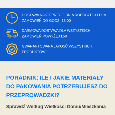
DOSTAWA NASTĘPNEGO DNIA ROBOCZEGO DLA
ZAMÓWIEŃ DO GODZ. 13:00
DARMOWA DOSTAWA DLA WSZYSTKICH
ZAMÓWIEŃ POWYŻEJ £50
GWARANTOWANA JAKOŚĆ WSZYSTKICH
PRODUKTÓW"
PORADNIK: ILE I JAKIE MATERIAŁY
DO PAKOWANIA POTRZEBUJESZ DO
PRZEPROWADZKI?
Sprawdź Według Wielkości Domu/Mieszkania