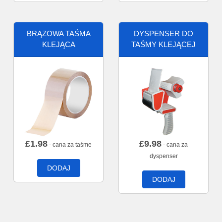
BRĄZOWA TAŚMA
DYSPENSER DO
KLEJĄCA
TAŚMY KLEJĄCEJ
£
1.98
£
9.98
- cana za taśme
- cana za
dyspenser
DODAJ
DODAJ