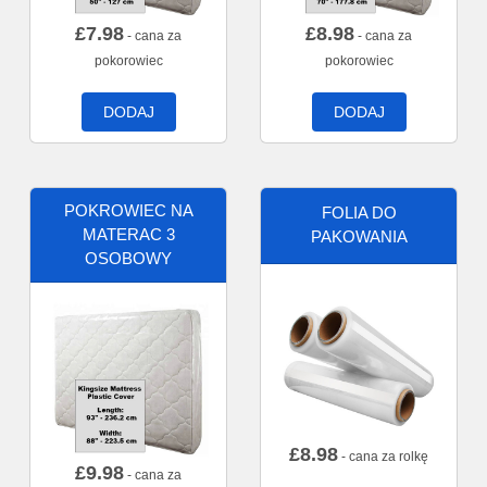
£
7.98
£
8.98
- cana za
- cana za
pokorowiec
pokorowiec
DODAJ
DODAJ
POKROWIEC NA
FOLIA DO
MATERAC 3
PAKOWANIA
OSOBOWY
£
8.98
- cana za rolkę
£
9.98
- cana za