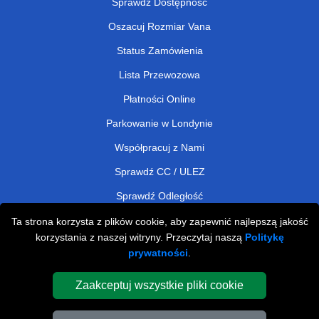
Sprawdź Dostępność
Oszacuj Rozmiar Vana
Status Zamówienia
Lista Przewozowa
Płatności Online
Parkowanie w Londynie
Współpracuj z Nami
Sprawdź CC / ULEZ
Sprawdź Odległość
Ta strona korzysta z plików cookie, aby zapewnić najlepszą jakość
korzystania z naszej witryny. Przeczytaj naszą
Politykę
Man and Van Removals
prywatności
.
Man and Van Services in London
Zaakceptuj wszystkie pliki cookie
Cardboard Boxes London