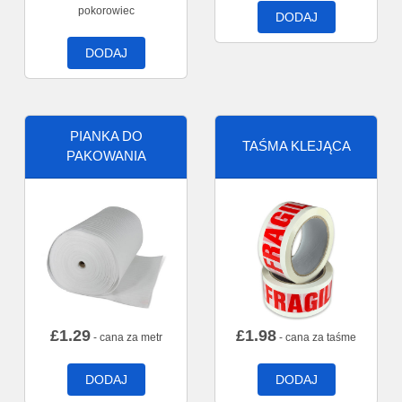
pokorowiec
DODAJ
DODAJ
PIANKA DO
TAŚMA KLEJĄCA
PAKOWANIA
£
1.29
£
1.98
- cana za metr
- cana za taśme
DODAJ
DODAJ