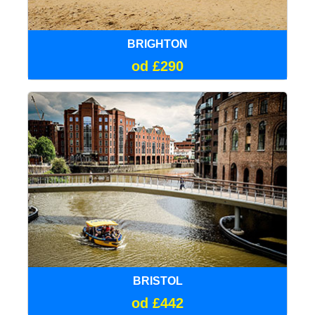
BRIGHTON
od £290
BRISTOL
od £442