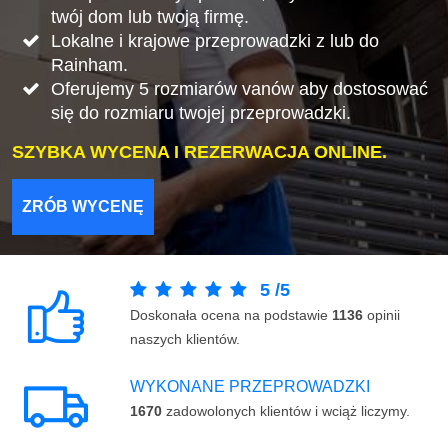
twój dom lub twoją firmę.
Lokalne i krajowe przeprowadzki z lub do
Rainham.
Oferujemy 5 rozmiarów vanów aby dostosować
się do rozmiaru twojej przeprowadzki.
SZYBKA WYCENA I REZERWACJA ONLINE.
ZRÓB WYCENĘ
5
/
5
Doskonała ocena na podstawie
1136
opinii
naszych klientów.
WYKONANE PRZEPROWADZKI
1670
zadowolonych klientów i wciąż liczymy.