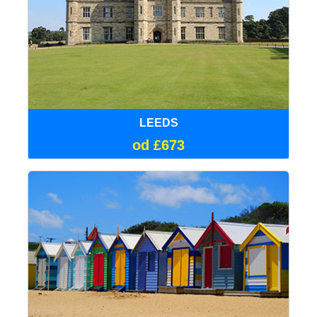
LEEDS
od £673