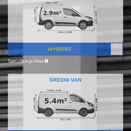
WYBIERZ
Specyfikacja Vana
ŚREDNI VAN