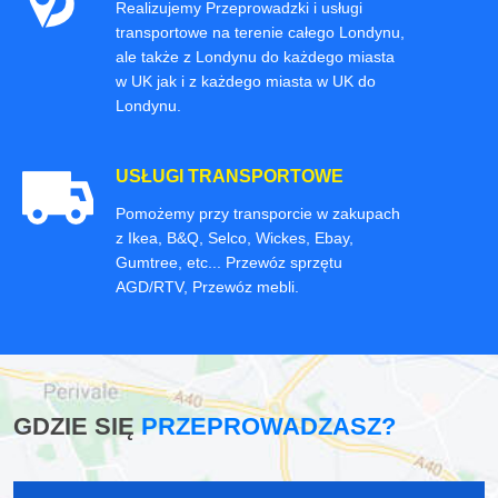
Realizujemy Przeprowadzki i usługi
transportowe na terenie całego Londynu,
ale także z Londynu do każdego miasta
w UK jak i z każdego miasta w UK do
Londynu.
USŁUGI TRANSPORTOWE
Pomożemy przy transporcie w zakupach
z Ikea, B&Q, Selco, Wickes, Ebay,
Gumtree, etc... Przewóz sprzętu
AGD/RTV, Przewóz mebli.
GDZIE SIĘ
PRZEPROWADZASZ?