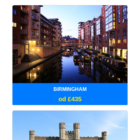
BIRMINGHAM
od £435