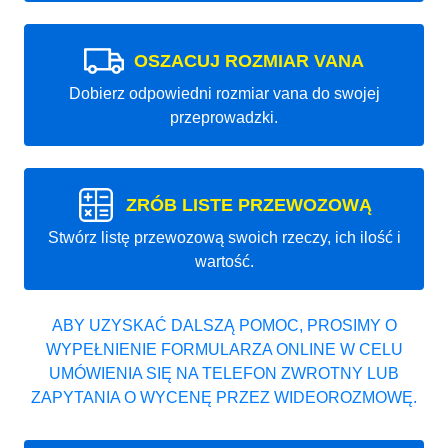
OSZACUJ ROZMIAR VANA
Dobierz odpowiedni rozmiar vana do swojej
przeprowadzki.
ZRÓB LISTE PRZEWOZOWĄ
Stwórz listę przewozową swoich rzeczy, ich ilość i
wartość.
ABY UZYSKAĆ DALSZĄ POMOC, PROSIMY O
WYPEŁNIENIE FORMULARZA ONLINE W CELU
UMÓWIENIA SIĘ NA TELEFON ZWROTNY LUB
ZAPYTANIA O WYCENĘ PRZEZ WIDEOROZMOWĘ.