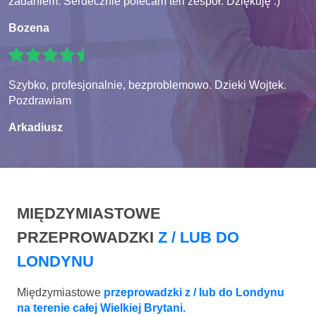
zadaniem. Serdecznie polecam ten zespół. Dziękuję :)
Bozena
Szybko, profesjonalnie, bezproblemowo. Dzieki Wojtek.
Pozdrawiam
Arkadiusz
MIĘDZYMIASTOWE
PRZEPROWADZKI
Z / LUB DO
LONDYNU
Międzymiastowe
przeprowadzki z / lub do Londynu
na terenie całej Wielkiej Brytani.