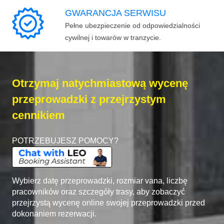
GWARANCJA SERWISU
Pełne ubezpieczenie od odpowiedzialności
cywilnej i towarów w tranzycie.
Otrzymaj natychmiastową wycenę
przeprowadzki z przejrzystym
cennikiem
POTRZEBUJESZ POMOCY?
Wybierz datę przeprowadzki, rozmiar vana, liczbę
pracowników oraz szczegóły trasy, aby zobaczyć
przejrzystą wycenę online swojej przeprowadzki przed
dokonaniem rezerwacji.