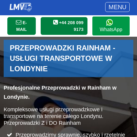
MENU
E-
+44 208 099
MAIL
9173
WhatsApp
PRZEPROWADZKI RAINHAM -
USŁUGI TRANSPORTOWE W
LONDYNIE
Profesjonalne Przeprowadzki w Rainham w
Londynie.
Kompleksowe usługi przeprowadzkowe i
transportowe na terenie całego Londynu.
Przeprowadzki Z i DO Rainham
Przeprowadzimy sprawnie, szybko i rzetelnie