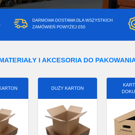
DARMOWA DOSTAWA DLA WSZYSTKICH
.
ZAMÓWIEŃ POWYŻEJ £50
MATERIAŁY I AKCESORIA DO PAKOWANI
KART
 KARTON
DUŻY KARTON
DOKU