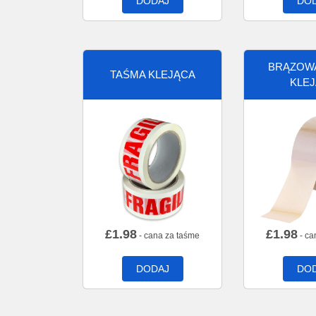
DODAJ
DO
BRĄZOW
TAŚMA KLEJĄCA
KLE
£
1.98
£
1.98
- cana za taśme
- ca
DODAJ
DO