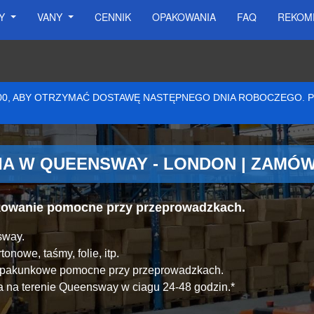
SY
VANY
CENNIK
OPAKOWANIA
FAQ
REKOM
:00, ABY OTRZYMAĆ DOSTAWĘ NASTĘPNEGO DNIA ROBOCZEGO.
A W QUEENSWAY - LONDON | ZAMÓW
akowanie pomocne przy przeprowadzkach.
sway.
onowe, taśmy, folie, itp.
y pakunkowe pomocne przy przeprowadzkach.
 na terenie Queensway w ciagu 24-48 godzin.*