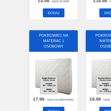
£
0.98
£
16.98
- cana za metr
- 
DODAJ
DO
POKROWIEC NA
POKROW
MATERAC 1
MATE
OSOBOWY
OSO
£
7.98
£
8.98
- cana za pokorowiec
- cana