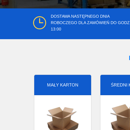
DOSTAWA NASTĘPNEGO DNIA
ROBOCZEGO DLA ZAMÓWIEŃ DO GODZ
13:00
MAŁY KARTON
ŚREDNI