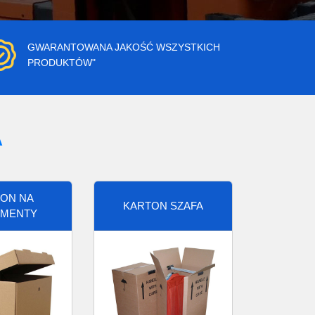
GWARANTOWANA JAKOŚĆ WSZYSTKICH
PRODUKTÓW"
A
ON NA
KARTON SZAFA
MENTY