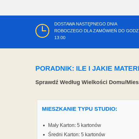
DOSTAWA NASTĘPNEGO DNIA
ROBOCZEGO DLA ZAMÓWIEŃ DO GODZ
13:00
PORADNIK: ILE I JAKIE MAT
Sprawdź Według Wielkości Domu/Mies
MIESZKANIE TYPU STUDIO:
Mały Karton: 5 kartonów
Średni Karton: 5 kartonów