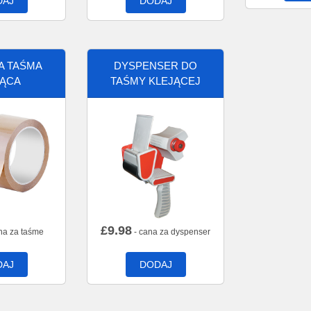
DAJ
DODAJ
A TAŚMA
DYSPENSER DO
JĄCA
TAŚMY KLEJĄCEJ
£
9.98
na za taśme
- cana za dyspenser
DAJ
DODAJ