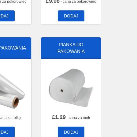
£
9.98
a za pokorowiec
- cana za pokorowiec
DAJ
DODAJ
PIANKA DO
 PAKOWANIA
PAKOWANIA
£
1.29
cana za rolkę
- cana za metr
DAJ
DODAJ