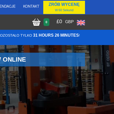
ZRÓB WYCENĘ
ENDACJE
KONTAKT
W 60 Sekund
£
0
GBP
0
31 HOURS 26 MINUTES
 POZOSTAŁO TYLKO
!
 ONLINE