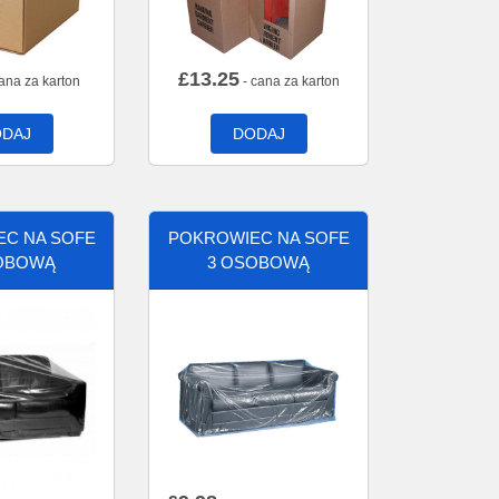
£
13.25
ana za karton
- cana za karton
DAJ
DODAJ
C NA SOFE
POKROWIEC NA SOFE
OBOWĄ
3 OSOBOWĄ