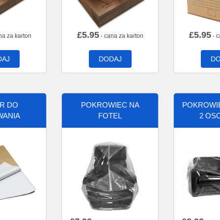
£
5.95
£
5.95
na za karton
- cana za karton
- c
DAJ
DODAJ
DO
ER DO
POKROWIEC NA
POKROWIE
WANIA
FOTEL
2 OS