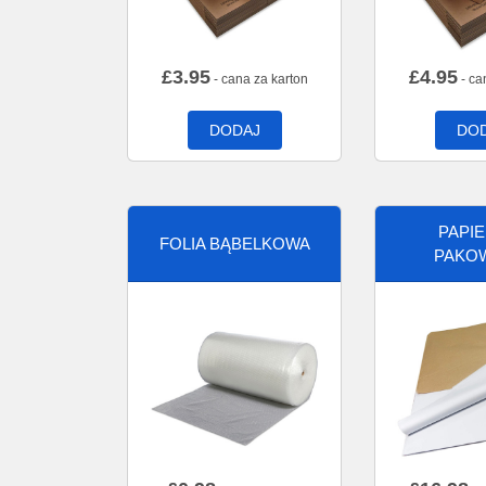
£
3.95
£
4.95
- cana za karton
- ca
DODAJ
DO
PAPI
FOLIA BĄBELKOWA
PAKO