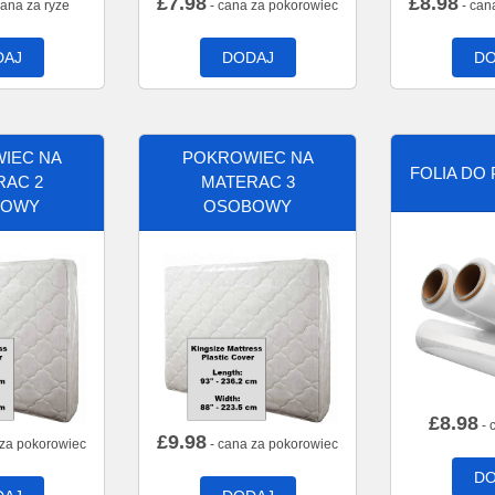
£
7.98
£
8.98
cana za ryze
- cana za pokorowiec
- can
DAJ
DODAJ
DO
IEC NA
POKROWIEC NA
FOLIA DO
RAC 2
MATERAC 3
BOWY
OSOBOWY
£
8.98
- 
£
9.98
 za pokorowiec
- cana za pokorowiec
DO