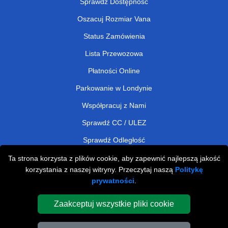
Sprawdź Dostępność
Oszacuj Rozmiar Vana
Status Zamówienia
Lista Przewozowa
Płatności Online
Parkowanie w Londynie
Współpracuj z Nami
Sprawdź CC / ULEZ
Sprawdź Odległość
Ta strona korzysta z plików cookie, aby zapewnić najlepszą jakość
korzystania z naszej witryny. Przeczytaj naszą
Politykę
Man and Van Removals
prywatności
.
Man and Van Services in London
Zaakceptuj wszystkie pliki cookie
Cardboard Boxes London