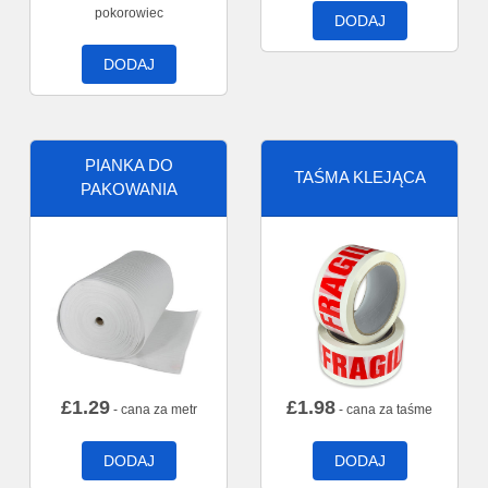
pokorowiec
DODAJ
DODAJ
PIANKA DO
TAŚMA KLEJĄCA
PAKOWANIA
£
1.29
£
1.98
- cana za metr
- cana za taśme
DODAJ
DODAJ