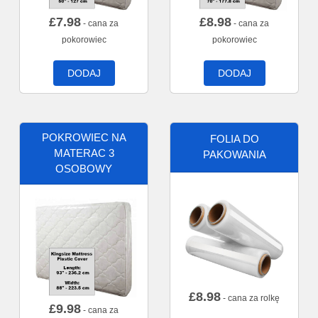
£
7.98
£
8.98
- cana za
- cana za
pokorowiec
pokorowiec
DODAJ
DODAJ
POKROWIEC NA
FOLIA DO
MATERAC 3
PAKOWANIA
OSOBOWY
£
8.98
- cana za rolkę
£
9.98
- cana za