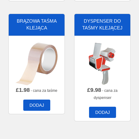
BRĄZOWA TAŚMA
DYSPENSER DO
KLEJĄCA
TAŚMY KLEJĄCEJ
£
1.98
£
9.98
- cana za taśme
- cana za
dyspenser
DODAJ
DODAJ