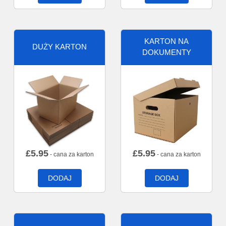
KARTON NA
DUŻY KARTON
DOKUMENTY
£
5.95
£
5.95
- cana za karton
- cana za karton
DODAJ
DODAJ