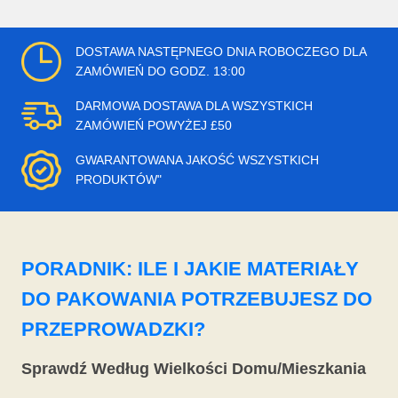
DOSTAWA NASTĘPNEGO DNIA ROBOCZEGO DLA
ZAMÓWIEŃ DO GODZ. 13:00
DARMOWA DOSTAWA DLA WSZYSTKICH
ZAMÓWIEŃ POWYŻEJ £50
GWARANTOWANA JAKOŚĆ WSZYSTKICH
PRODUKTÓW"
PORADNIK: ILE I JAKIE MATERIAŁY
DO PAKOWANIA POTRZEBUJESZ DO
PRZEPROWADZKI?
Sprawdź Według Wielkości Domu/Mieszkania