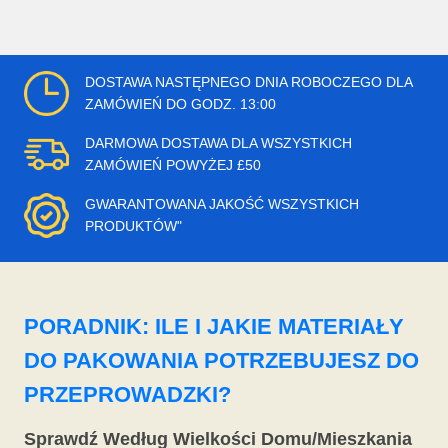
DOSTAWA NASTĘPNEGO DNIA ROBOCZEGO DLA
ZAMÓWIEŃ DO GODZ. 13:00
DARMOWA DOSTAWA DLA WSZYSTKICH
ZAMÓWIEŃ POWYŻEJ £50
GWARANTOWANA JAKOŚĆ WSZYSTKICH
PRODUKTÓW"
PORADNIK: ILE I JAKIE MATERIAŁY
DO PAKOWANIA POTRZEBUJESZ DO
PRZEPROWADZKI?
Sprawdź Według Wielkości Domu/Mieszkania