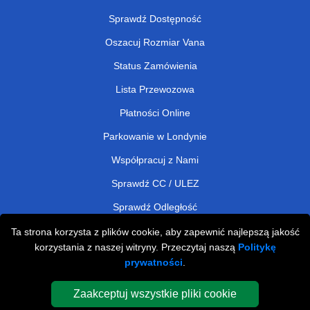
Sprawdź Dostępność
Oszacuj Rozmiar Vana
Status Zamówienia
Lista Przewozowa
Płatności Online
Parkowanie w Londynie
Współpracuj z Nami
Sprawdź CC / ULEZ
Sprawdź Odległość
Ta strona korzysta z plików cookie, aby zapewnić najlepszą jakość
korzystania z naszej witryny. Przeczytaj naszą
Politykę
Man and Van Removals
prywatności
.
Man and Van Services in London
Zaakceptuj wszystkie pliki cookie