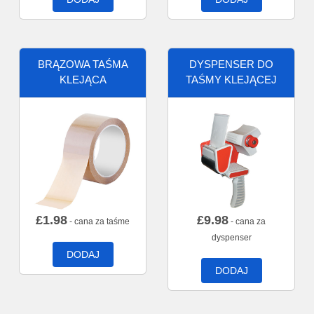
BRĄZOWA TAŚMA
DYSPENSER DO
KLEJĄCA
TAŚMY KLEJĄCEJ
£
1.98
£
9.98
- cana za taśme
- cana za
dyspenser
DODAJ
DODAJ