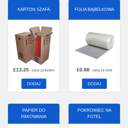
KARTON SZAFA
FOLIA BĄBELKOWA
£
13.25
£
0.98
- cana za karton
- cana za metr
DODAJ
DODAJ
PAPIER DO
POKROWIEC NA
PAKOWANIA
FOTEL