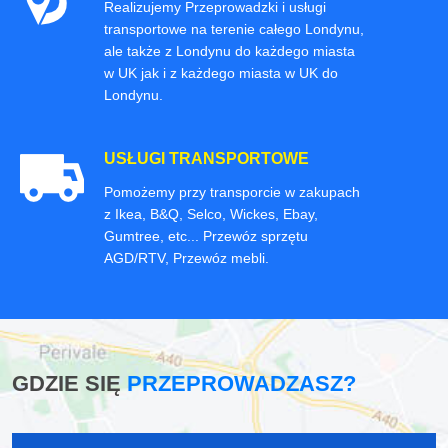
Realizujemy Przeprowadzki i usługi
transportowe na terenie całego Londynu,
ale także z Londynu do każdego miasta
w UK jak i z każdego miasta w UK do
Londynu.
USŁUGI TRANSPORTOWE
Pomożemy przy transporcie w zakupach
z Ikea, B&Q, Selco, Wickes, Ebay,
Gumtree, etc... Przewóz sprzętu
AGD/RTV, Przewóz mebli.
GDZIE SIĘ
PRZEPROWADZASZ?