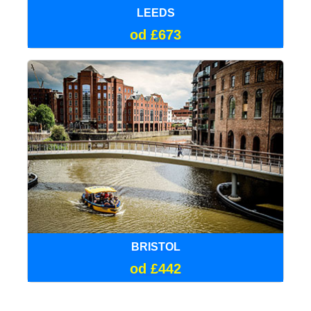
LEEDS
od £673
BRISTOL
od £442