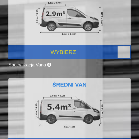
WYBIERZ
Specyfikacja Vana
ŚREDNI VAN