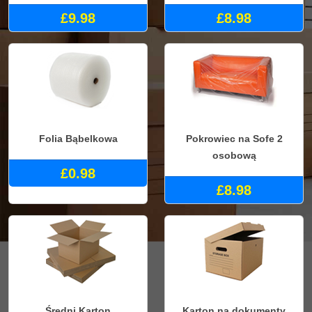
£9.98
£8.98
Folia Bąbelkowa
Pokrowiec na Sofe 2
osobową
£0.98
£8.98
Średni Karton
Karton na dokumenty