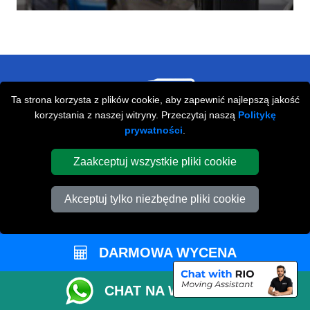
Ta strona korzysta z plików cookie, aby zapewnić najlepszą jakość
korzystania z naszej witryny. Przeczytaj naszą
Politykę
Przeprowadzki Londyn
prywatności
.
673 Seven Sisters Road
Zaakceptuj wszystkie pliki cookie
,
N15 5LA
London
UK
Napisz do nas
Akceptuj tylko niezbędne pliki cookie
+44 208 099 9173
DARMOWA WYCENA
STREFA KLIENTA
CHAT NA WHATSAPP
Kontakt