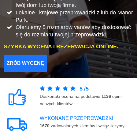
twój dom lub twoją firmę.
Lokalne i krajowe przeprowadzki z lub do Manor
Park.
Oferujemy 5 rozmiarów vanów aby dostosować
się do rozmiaru twojej przeprowadzki.
SZYBKA WYCENA I REZERWACJA ONLINE.
ZRÓB WYCENĘ
5
/
5
Doskonała ocena na podstawie
1136
opinii
naszych klientów.
WYKONANE PRZEPROWADZKI
1670
zadowolonych klientów i wciąż liczymy.