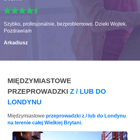
Szybko, profesjonalnie, bezproblemowo. Dzieki Wojtek.
Pozdrawiam
Arkadiusz
MIĘDZYMIASTOWE
PRZEPROWADZKI
Z / LUB DO
LONDYNU
Międzymiastowe
przeprowadzki z / lub do Londynu
na terenie całej Wielkiej Brytani.