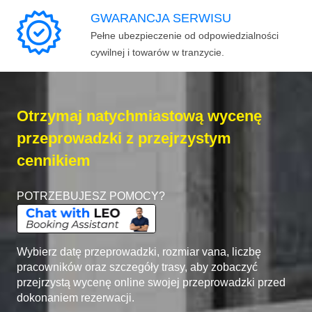
GWARANCJA SERWISU
Pełne ubezpieczenie od odpowiedzialności
cywilnej i towarów w tranzycie.
Otrzymaj natychmiastową wycenę
przeprowadzki z przejrzystym
cennikiem
POTRZEBUJESZ POMOCY?
Wybierz datę przeprowadzki, rozmiar vana, liczbę
pracowników oraz szczegóły trasy, aby zobaczyć
przejrzystą wycenę online swojej przeprowadzki przed
dokonaniem rezerwacji.