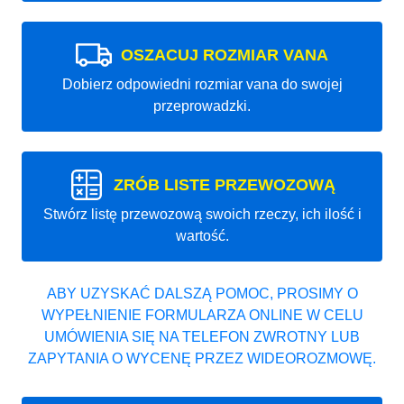
OSZACUJ ROZMIAR VANA
Dobierz odpowiedni rozmiar vana do swojej
przeprowadzki.
ZRÓB LISTE PRZEWOZOWĄ
Stwórz listę przewozową swoich rzeczy, ich ilość i
wartość.
ABY UZYSKAĆ DALSZĄ POMOC, PROSIMY O
WYPEŁNIENIE FORMULARZA ONLINE W CELU
UMÓWIENIA SIĘ NA TELEFON ZWROTNY LUB
ZAPYTANIA O WYCENĘ PRZEZ WIDEOROZMOWĘ.