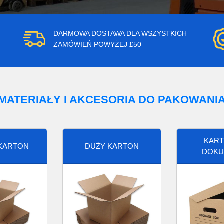
DARMOWA DOSTAWA DLA WSZYSTKICH
.
ZAMÓWIEŃ POWYŻEJ £50
MATERIAŁY I AKCESORIA DO PAKOWANI
KART
 KARTON
DUŻY KARTON
DOKU