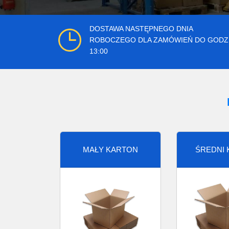
DOSTAWA NASTĘPNEGO DNIA
ROBOCZEGO DLA ZAMÓWIEŃ DO GODZ
13:00
MAŁY KARTON
ŚREDNI