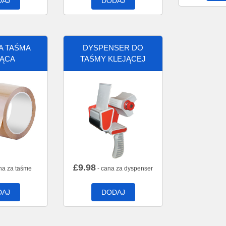
DAJ
DODAJ
A TAŚMA
DYSPENSER DO
JĄCA
TAŚMY KLEJĄCEJ
£
9.98
na za taśme
- cana za dyspenser
DAJ
DODAJ