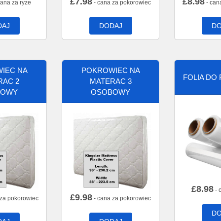
£
7.98
£
8.98
cana za ryze
- cana za pokorowiec
- can
DAJ
DODAJ
DO
IEC NA
POKROWIEC NA
FOLIA DO
RAC 2
MATERAC 3
BOWY
OSOBOWY
£
8.98
- 
£
9.98
 za pokorowiec
- cana za pokorowiec
DO