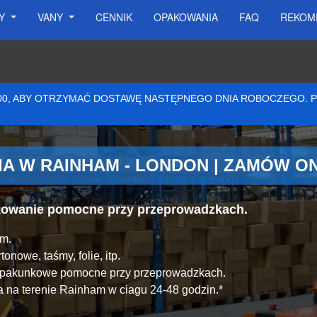
SY
VANY
CENNIK
OPAKOWANIA
FAQ
REKOM
:00, ABY OTRZYMAĆ DOSTAWĘ NASTĘPNEGO DNIA ROBOCZEGO.
A W RAINHAM - LONDON | ZAMÓW O
akowanie pomocne przy przeprowadzkach.
am.
onowe, taśmy, folie, itp.
y pakunkowe pomocne przy przeprowadzkach.
 na terenie Rainham w ciagu 24-48 godzin.*