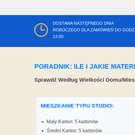
DOSTAWA NASTĘPNEGO DNIA
ROBOCZEGO DLA ZAMÓWIEŃ DO GODZ
13:00
PORADNIK: ILE I JAKIE MAT
Sprawdź Według Wielkości Domu/Mies
MIESZKANIE TYPU STUDIO:
Mały Karton: 5 kartonów
Średni Karton: 5 kartonów