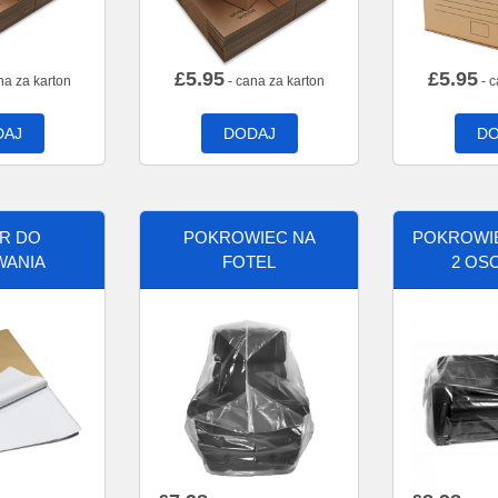
£
5.95
£
5.95
na za karton
- cana za karton
- c
DAJ
DODAJ
DO
ER DO
POKROWIEC NA
POKROWIE
WANIA
FOTEL
2 OS