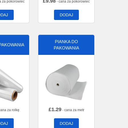
£
9.98
a za pokorowiec
- cana za pokorowiec
DAJ
DODAJ
PIANKA DO
 PAKOWANIA
PAKOWANIA
£
1.29
cana za rolkę
- cana za metr
DAJ
DODAJ