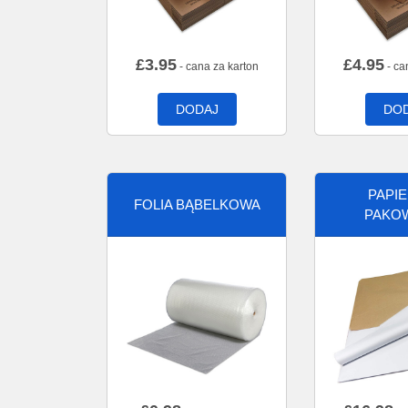
£
3.95
£
4.95
- cana za karton
- ca
DODAJ
DO
PAPI
FOLIA BĄBELKOWA
PAKO