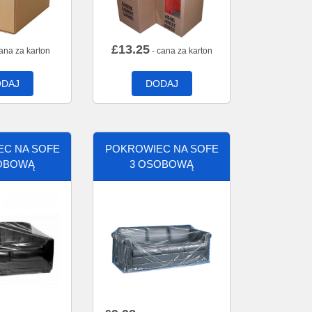
£
13.25
ana za karton
- cana za karton
DAJ
DODAJ
C NA SOFE
POKROWIEC NA SOFE
OBOWĄ
3 OSOBOWĄ