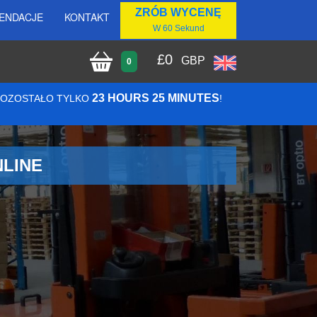
ZRÓB WYCENĘ
ENDACJE
KONTAKT
W 60 Sekund
£
0
GBP
0
23 HOURS 25 MINUTES
 POZOSTAŁO TYLKO
!
NLINE