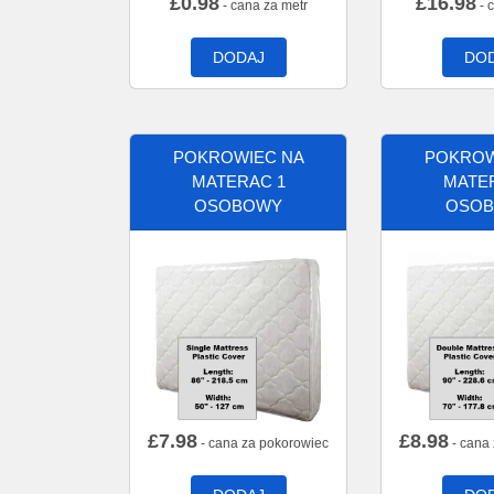
£
0.98
£
16.98
- cana za metr
- 
DODAJ
DO
POKROWIEC NA
POKROW
MATERAC 1
MATE
OSOBOWY
OSO
£
7.98
£
8.98
- cana za pokorowiec
- cana