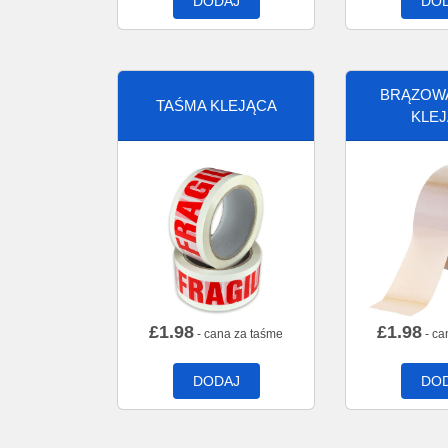
DODAJ
DO
BRĄZOW
TAŚMA KLEJĄCA
KLE
£
1.98
£
1.98
- cana za taśme
- ca
DODAJ
DO