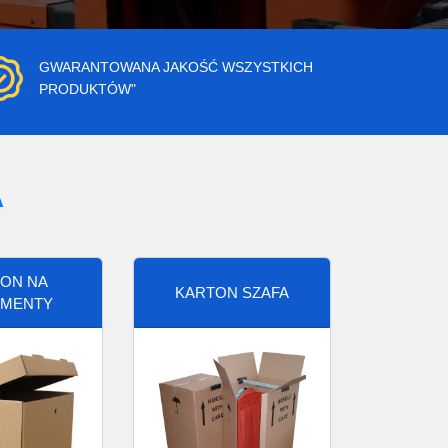
GWARANTOWANA JAKOŚĆ WSZYSTKICH
PRODUKTÓW"
A
ON NA
KARTON SZAFA
MENTY