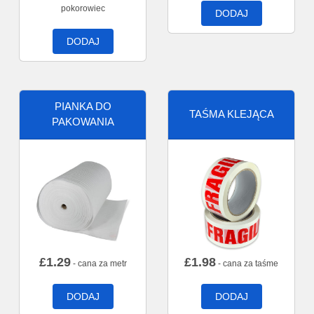
pokorowiec
DODAJ
DODAJ
PIANKA DO
TAŚMA KLEJĄCA
PAKOWANIA
£
1.29
£
1.98
- cana za metr
- cana za taśme
DODAJ
DODAJ