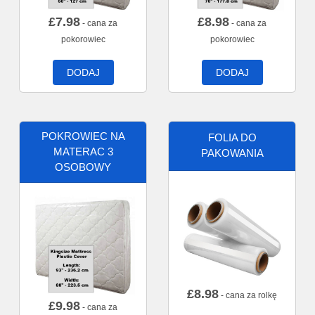
£
7.98
£
8.98
- cana za
- cana za
pokorowiec
pokorowiec
DODAJ
DODAJ
POKROWIEC NA
FOLIA DO
MATERAC 3
PAKOWANIA
OSOBOWY
£
8.98
- cana za rolkę
£
9.98
- cana za