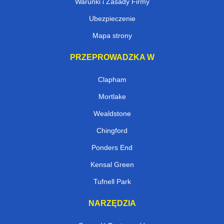
Warunki i Zasady Firmy
Ubezpieczenie
Mapa strony
PRZEPROWADZKA W
Clapham
Mortlake
Wealdstone
Chingford
Ponders End
Kensal Green
Tufnell Park
NARZĘDZIA