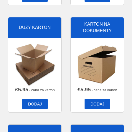
KARTON NA
DUŻY KARTON
DOKUMENTY
£
5.95
£
5.95
- cana za karton
- cana za karton
DODAJ
DODAJ