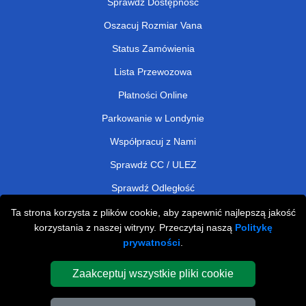
Sprawdź Dostępność
Oszacuj Rozmiar Vana
Status Zamówienia
Lista Przewozowa
Płatności Online
Parkowanie w Londynie
Współpracuj z Nami
Sprawdź CC / ULEZ
Sprawdź Odległość
Ta strona korzysta z plików cookie, aby zapewnić najlepszą jakość
korzystania z naszej witryny. Przeczytaj naszą
Politykę
Man and Van Removals
prywatności
.
Man and Van Services in London
Zaakceptuj wszystkie pliki cookie
Cardboard Boxes London