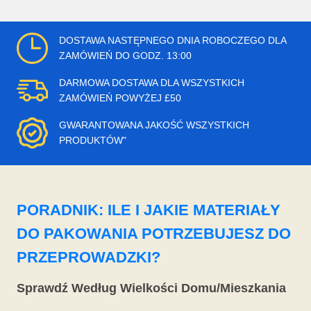
DOSTAWA NASTĘPNEGO DNIA ROBOCZEGO DLA
ZAMÓWIEŃ DO GODZ. 13:00
DARMOWA DOSTAWA DLA WSZYSTKICH
ZAMÓWIEŃ POWYŻEJ £50
GWARANTOWANA JAKOŚĆ WSZYSTKICH
PRODUKTÓW"
PORADNIK: ILE I JAKIE MATERIAŁY
DO PAKOWANIA POTRZEBUJESZ DO
PRZEPROWADZKI?
Sprawdź Według Wielkości Domu/Mieszkania