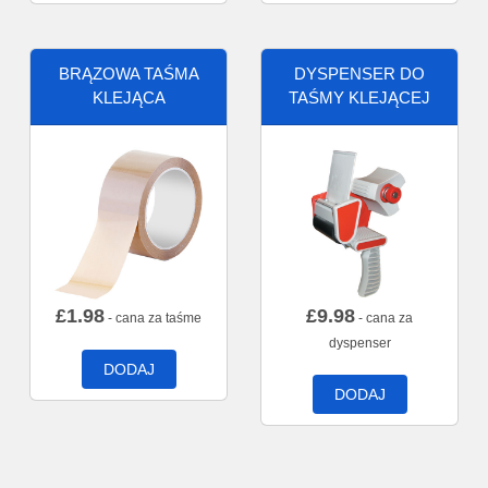
BRĄZOWA TAŚMA
DYSPENSER DO
KLEJĄCA
TAŚMY KLEJĄCEJ
£
1.98
£
9.98
- cana za taśme
- cana za
dyspenser
DODAJ
DODAJ