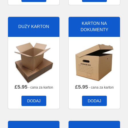
KARTON NA
DUŻY KARTON
DOKUMENTY
£
5.95
£
5.95
- cana za karton
- cana za karton
DODAJ
DODAJ