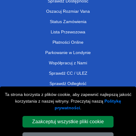
Sprawdź Dostępność
Oszacuj Rozmiar Vana
Status Zamówienia
Lista Przewozowa
Płatności Online
Parkowanie w Londynie
Współpracuj z Nami
Sprawdź CC / ULEZ
Sprawdź Odległość
Ta strona korzysta z plików cookie, aby zapewnić najlepszą jakość
korzystania z naszej witryny. Przeczytaj naszą
Politykę
Man and Van Removals
prywatności
.
Man and Van Services in London
Zaakceptuj wszystkie pliki cookie
Cardboard Boxes London