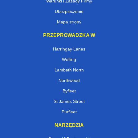
Warunki i Zasady Firmy
Ubezpieczenie
Mapa strony
PRZEPROWADZKA W
Harringay Lanes
Welling
Lambeth North
Northwood
Byfleet
St James Street
Purfleet
NARZĘDZIA