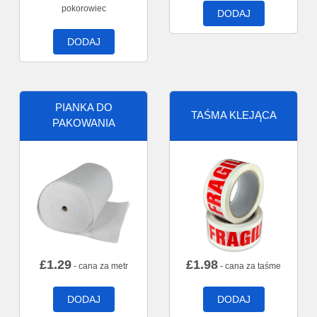
pokorowiec
DODAJ
DODAJ
PIANKA DO
TAŚMA KLEJĄCA
PAKOWANIA
£
1.29
£
1.98
- cana za metr
- cana za taśme
DODAJ
DODAJ