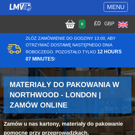
MENU
£
0
GBP
0
ZŁÓŻ ZAMÓWIENIE DO GODZINY 13:00, ABY
OTRZYMAĆ DOSTAWĘ NASTĘPNEGO DNIA
12 HOURS
ROBOCZEGO. POZOSTAŁO TYLKO
07 MINUTES
!
MATERIAŁY DO PAKOWANIA W
NORTHWOOD - LONDON |
ZAMÓW ONLINE
Zamów u nas kartony, materiały do pakowanie
pomocne przy przeprowadzkach.