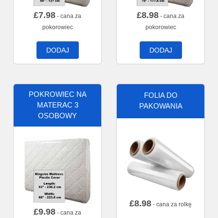
£
7.98
£
8.98
- cana za
- cana za
pokorowiec
pokorowiec
DODAJ
DODAJ
POKROWIEC NA
FOLIA DO
MATERAC 3
PAKOWANIA
OSOBOWY
£
8.98
- cana za rolkę
£
9.98
- cana za