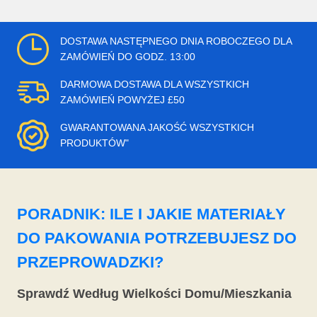
DOSTAWA NASTĘPNEGO DNIA ROBOCZEGO DLA
ZAMÓWIEŃ DO GODZ. 13:00
DARMOWA DOSTAWA DLA WSZYSTKICH
ZAMÓWIEŃ POWYŻEJ £50
GWARANTOWANA JAKOŚĆ WSZYSTKICH
PRODUKTÓW"
PORADNIK: ILE I JAKIE MATERIAŁY
DO PAKOWANIA POTRZEBUJESZ DO
PRZEPROWADZKI?
Sprawdź Według Wielkości Domu/Mieszkania