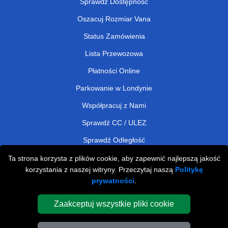
Sprawdź Dostępność
Oszacuj Rozmiar Vana
Status Zamówienia
Lista Przewozowa
Płatności Online
Parkowanie w Londynie
Współpracuj z Nami
Sprawdź CC / ULEZ
Sprawdź Odległość
Ta strona korzysta z plików cookie, aby zapewnić najlepszą jakość
korzystania z naszej witryny. Przeczytaj naszą
Politykę
Man and Van Removals
prywatności
.
Man and Van Services in London
Zaakceptuj wszystkie pliki cookie
Cardboard Boxes London