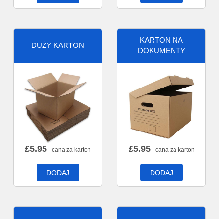
KARTON NA
DUŻY KARTON
DOKUMENTY
£
5.95
£
5.95
- cana za karton
- cana za karton
DODAJ
DODAJ