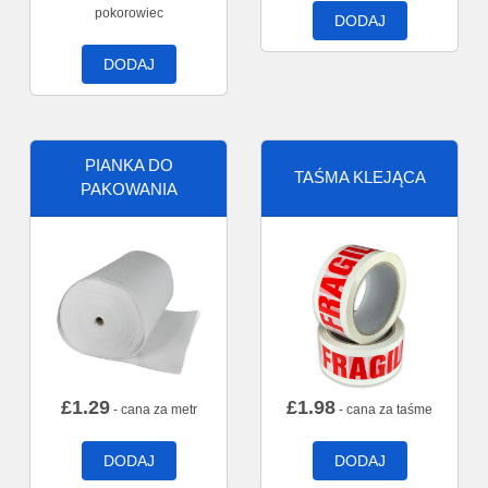
pokorowiec
DODAJ
DODAJ
PIANKA DO
TAŚMA KLEJĄCA
PAKOWANIA
£
1.29
£
1.98
- cana za metr
- cana za taśme
DODAJ
DODAJ