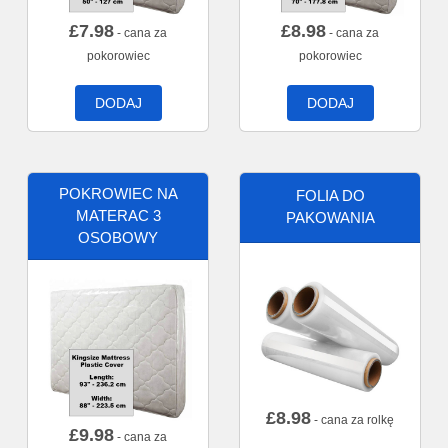
£
7.98
£
8.98
- cana za
- cana za
pokorowiec
pokorowiec
DODAJ
DODAJ
POKROWIEC NA
FOLIA DO
MATERAC 3
PAKOWANIA
OSOBOWY
£
8.98
- cana za rolkę
£
9.98
- cana za