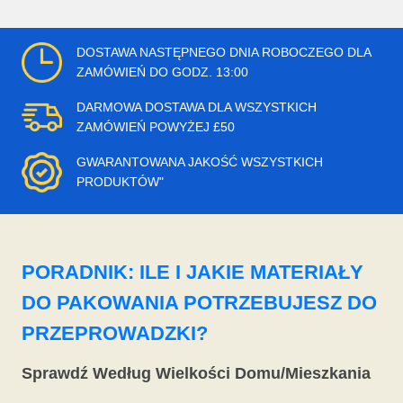
DOSTAWA NASTĘPNEGO DNIA ROBOCZEGO DLA
ZAMÓWIEŃ DO GODZ. 13:00
DARMOWA DOSTAWA DLA WSZYSTKICH
ZAMÓWIEŃ POWYŻEJ £50
GWARANTOWANA JAKOŚĆ WSZYSTKICH
PRODUKTÓW"
PORADNIK: ILE I JAKIE MATERIAŁY
DO PAKOWANIA POTRZEBUJESZ DO
PRZEPROWADZKI?
Sprawdź Według Wielkości Domu/Mieszkania