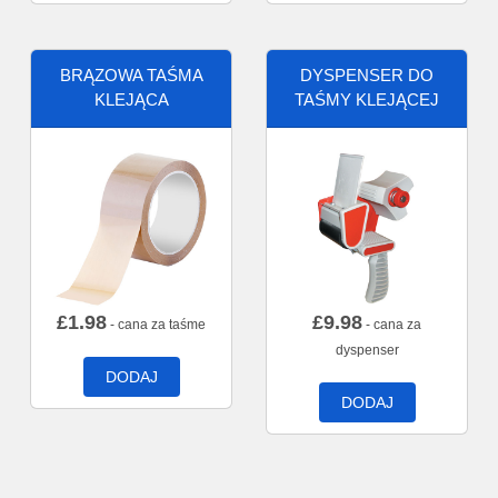
BRĄZOWA TAŚMA
DYSPENSER DO
KLEJĄCA
TAŚMY KLEJĄCEJ
£
1.98
£
9.98
- cana za taśme
- cana za
dyspenser
DODAJ
DODAJ