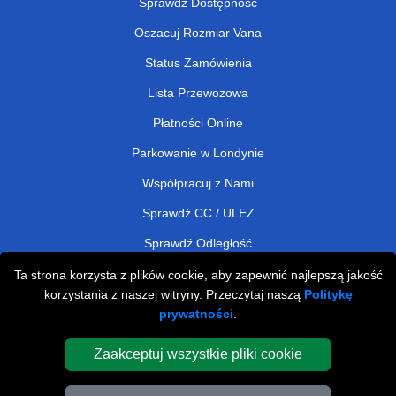
Sprawdź Dostępność
Oszacuj Rozmiar Vana
Status Zamówienia
Lista Przewozowa
Płatności Online
Parkowanie w Londynie
Współpracuj z Nami
Sprawdź CC / ULEZ
Sprawdź Odległość
Ta strona korzysta z plików cookie, aby zapewnić najlepszą jakość
korzystania z naszej witryny. Przeczytaj naszą
Politykę
Man and Van Removals
prywatności
.
Man and Van Services in London
Zaakceptuj wszystkie pliki cookie
Cardboard Boxes London