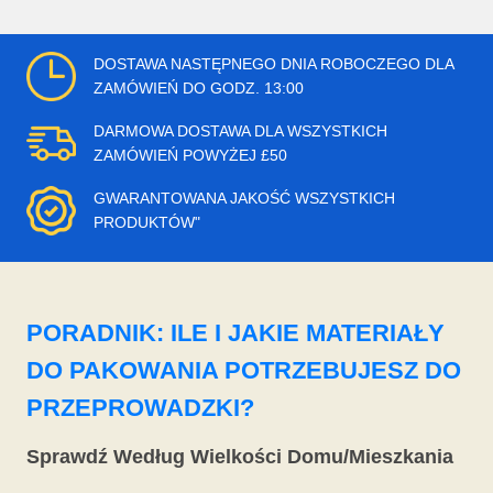
DOSTAWA NASTĘPNEGO DNIA ROBOCZEGO DLA
ZAMÓWIEŃ DO GODZ. 13:00
DARMOWA DOSTAWA DLA WSZYSTKICH
ZAMÓWIEŃ POWYŻEJ £50
GWARANTOWANA JAKOŚĆ WSZYSTKICH
PRODUKTÓW"
PORADNIK: ILE I JAKIE MATERIAŁY
DO PAKOWANIA POTRZEBUJESZ DO
PRZEPROWADZKI?
Sprawdź Według Wielkości Domu/Mieszkania