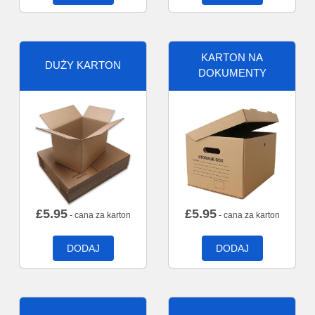
KARTON NA
DUŻY KARTON
DOKUMENTY
£
5.95
£
5.95
- cana za karton
- cana za karton
DODAJ
DODAJ