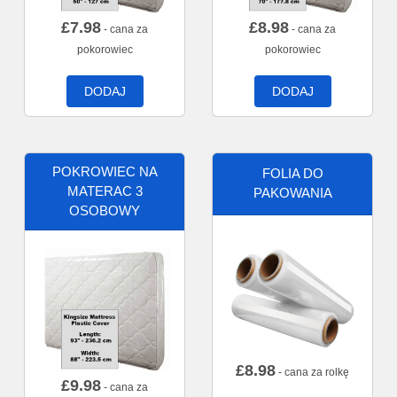
£
7.98
£
8.98
- cana za
- cana za
pokorowiec
pokorowiec
DODAJ
DODAJ
POKROWIEC NA
FOLIA DO
MATERAC 3
PAKOWANIA
OSOBOWY
£
8.98
- cana za rolkę
£
9.98
- cana za