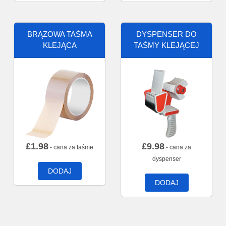
BRĄZOWA TAŚMA
DYSPENSER DO
KLEJĄCA
TAŚMY KLEJĄCEJ
£
1.98
£
9.98
- cana za taśme
- cana za
dyspenser
DODAJ
DODAJ