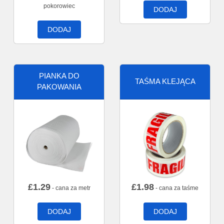
pokorowiec
DODAJ
DODAJ
PIANKA DO
TAŚMA KLEJĄCA
PAKOWANIA
£
1.29
£
1.98
- cana za metr
- cana za taśme
DODAJ
DODAJ