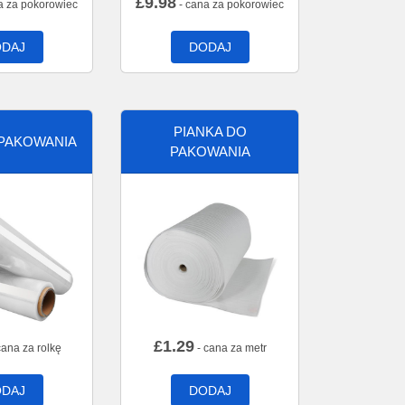
£
9.98
a za pokorowiec
- cana za pokorowiec
DAJ
DODAJ
PIANKA DO
 PAKOWANIA
PAKOWANIA
£
1.29
cana za rolkę
- cana za metr
DAJ
DODAJ