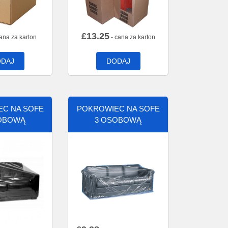
£
13.25
ana za karton
- cana za karton
DAJ
DODAJ
C NA SOFE
POKROWIEC NA SOFE
OBOWĄ
3 OSOBOWĄ