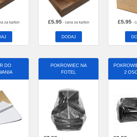
£
5.95
£
5.95
na za karton
- cana za karton
- c
DAJ
DODAJ
DO
ER DO
POKROWIEC NA
POKROWIE
WANIA
FOTEL
2 OS