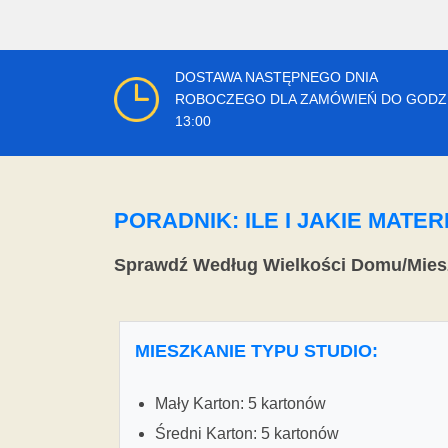
DOSTAWA NASTĘPNEGO DNIA
ROBOCZEGO DLA ZAMÓWIEŃ DO GODZ
13:00
PORADNIK: ILE I JAKIE MAT
Sprawdź Według Wielkości Domu/Mies
MIESZKANIE TYPU STUDIO:
Mały Karton: 5 kartonów
Średni Karton: 5 kartonów