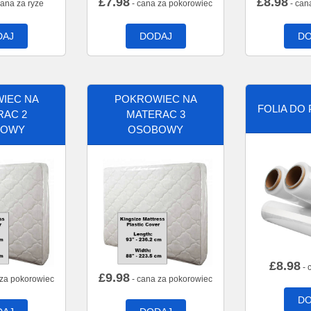
£
7.98
£
8.98
cana za ryze
- cana za pokorowiec
- can
DAJ
DODAJ
DO
IEC NA
POKROWIEC NA
FOLIA DO
RAC 2
MATERAC 3
BOWY
OSOBOWY
£
8.98
- 
£
9.98
 za pokorowiec
- cana za pokorowiec
DO