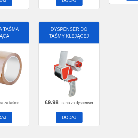
DAJ
DODAJ
A TAŚMA
DYSPENSER DO
JĄCA
TAŚMY KLEJĄCEJ
£
9.98
na za taśme
- cana za dyspenser
DAJ
DODAJ