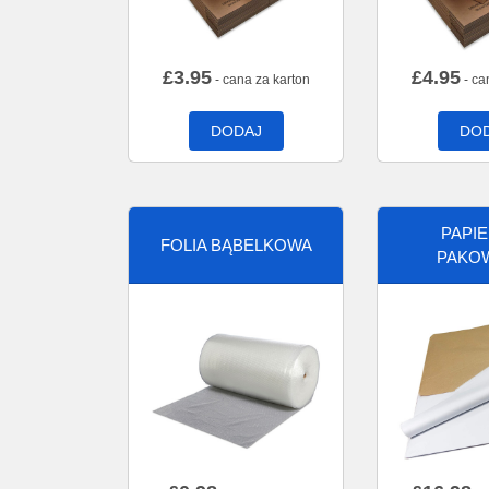
£
3.95
£
4.95
- cana za karton
- ca
DODAJ
DO
PAPI
FOLIA BĄBELKOWA
PAKO