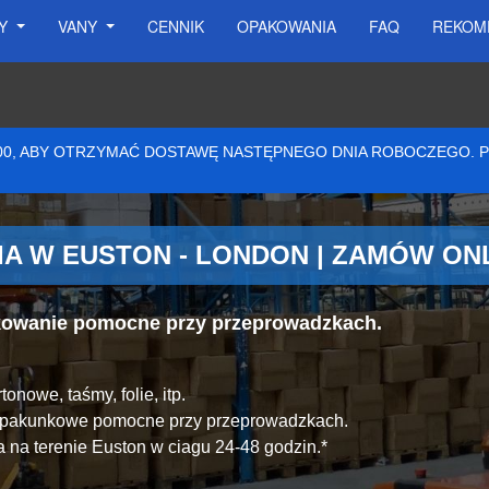
SY
VANY
CENNIK
OPAKOWANIA
FAQ
REKOM
:00, ABY OTRZYMAĆ DOSTAWĘ NASTĘPNEGO DNIA ROBOCZEGO.
A W EUSTON - LONDON | ZAMÓW ON
akowanie pomocne przy przeprowadzkach.
.
onowe, taśmy, folie, itp.
y pakunkowe pomocne przy przeprowadzkach.
 na terenie Euston w ciagu 24-48 godzin.*