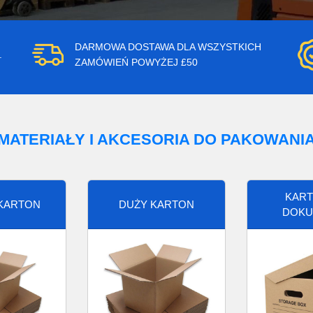
DARMOWA DOSTAWA DLA WSZYSTKICH
.
ZAMÓWIEŃ POWYŻEJ £50
MATERIAŁY I AKCESORIA DO PAKOWANI
KART
 KARTON
DUŻY KARTON
DOKU