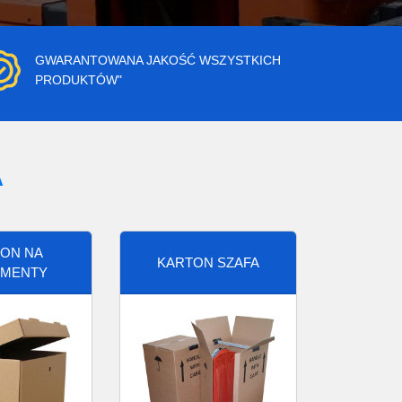
GWARANTOWANA JAKOŚĆ WSZYSTKICH
PRODUKTÓW"
A
ON NA
KARTON SZAFA
MENTY