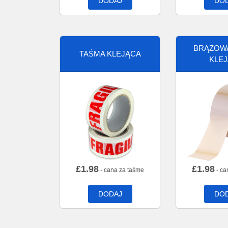
DODAJ
DO
BRĄZOW
TAŚMA KLEJĄCA
KLE
£
1.98
£
1.98
- cana za taśme
- ca
DODAJ
DO