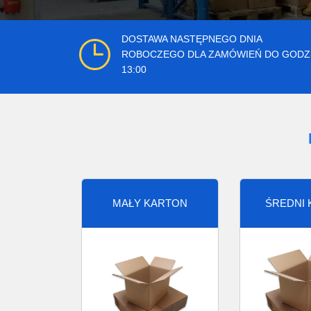
DOSTAWA NASTĘPNEGO DNIA
ROBOCZEGO DLA ZAMÓWIEŃ DO GODZ
13:00
MAŁY KARTON
ŚREDNI