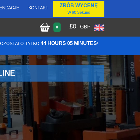
ZRÓB WYCENĘ
ENDACJE
KONTAKT
W 60 Sekund
£
0
GBP
0
44 HOURS 05 MINUTES
 POZOSTAŁO TYLKO
!
LINE