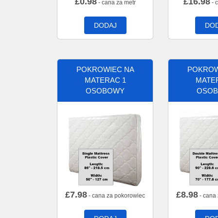
£
0.98
£
16.98
- cana za metr
- 
DODAJ
DO
POKROWIEC NA
POKROW
MATERAC 1
MATE
OSOBOWY
OSO
£
7.98
£
8.98
- cana za pokorowiec
- cana