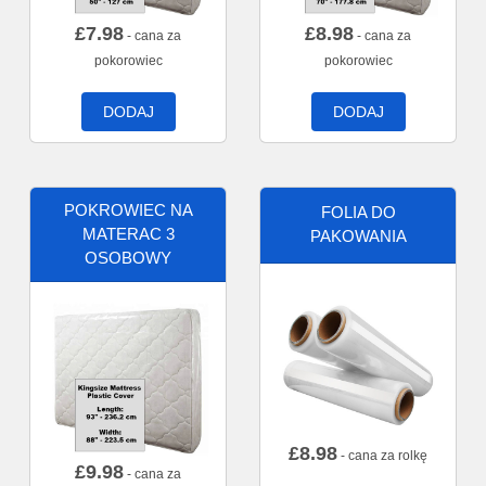
£
7.98
£
8.98
- cana za
- cana za
pokorowiec
pokorowiec
DODAJ
DODAJ
POKROWIEC NA
FOLIA DO
MATERAC 3
PAKOWANIA
OSOBOWY
£
8.98
- cana za rolkę
£
9.98
- cana za