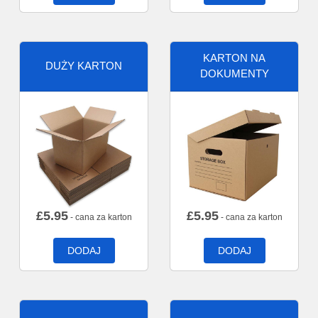
KARTON NA
DUŻY KARTON
DOKUMENTY
£
5.95
£
5.95
- cana za karton
- cana za karton
DODAJ
DODAJ