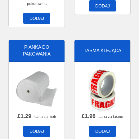
pokorowiec
DODAJ
DODAJ
PIANKA DO
TAŚMA KLEJĄCA
PAKOWANIA
£
1.29
£
1.98
- cana za metr
- cana za taśme
DODAJ
DODAJ