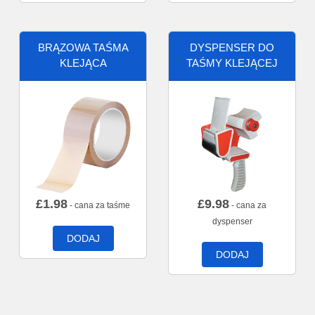
BRĄZOWA TAŚMA
DYSPENSER DO
KLEJĄCA
TAŚMY KLEJĄCEJ
£
1.98
£
9.98
- cana za taśme
- cana za
dyspenser
DODAJ
DODAJ