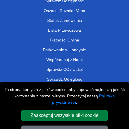
Sprawdź Dostępność
Oszacuj Rozmiar Vana
Status Zamówienia
Lista Przewozowa
Płatności Online
Parkowanie w Londynie
Współpracuj z Nami
Sprawdź CC / ULEZ
Sprawdź Odległość
Ta strona korzysta z plików cookie, aby zapewnić najlepszą jakość
korzystania z naszej witryny. Przeczytaj naszą
Politykę
Man and Van Removals
prywatności
.
Man and Van Services in London
Zaakceptuj wszystkie pliki cookie
Cardboard Boxes London