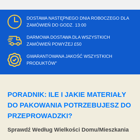
DOSTAWA NASTĘPNEGO DNIA ROBOCZEGO DLA
ZAMÓWIEŃ DO GODZ. 13:00
DARMOWA DOSTAWA DLA WSZYSTKICH
ZAMÓWIEŃ POWYŻEJ £50
GWARANTOWANA JAKOŚĆ WSZYSTKICH
PRODUKTÓW"
PORADNIK: ILE I JAKIE MATERIAŁY
DO PAKOWANIA POTRZEBUJESZ DO
PRZEPROWADZKI?
Sprawdź Według Wielkości Domu/Mieszkania