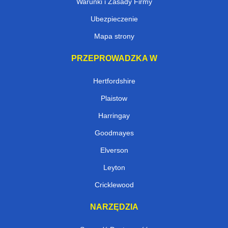
Warunki i Zasady Firmy
Ubezpieczenie
Mapa strony
PRZEPROWADZKA W
Hertfordshire
Plaistow
Harringay
Goodmayes
Elverson
Leyton
Cricklewood
NARZĘDZIA