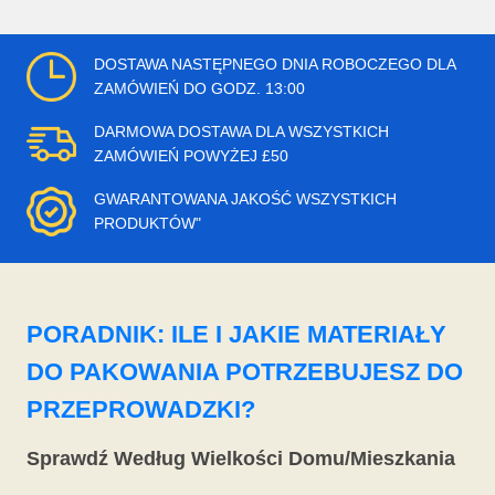
DOSTAWA NASTĘPNEGO DNIA ROBOCZEGO DLA
ZAMÓWIEŃ DO GODZ. 13:00
DARMOWA DOSTAWA DLA WSZYSTKICH
ZAMÓWIEŃ POWYŻEJ £50
GWARANTOWANA JAKOŚĆ WSZYSTKICH
PRODUKTÓW"
PORADNIK: ILE I JAKIE MATERIAŁY
DO PAKOWANIA POTRZEBUJESZ DO
PRZEPROWADZKI?
Sprawdź Według Wielkości Domu/Mieszkania