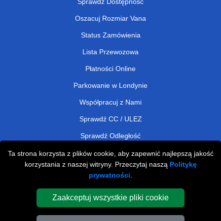
Sprawdź Dostępność
Oszacuj Rozmiar Vana
Status Zamówienia
Lista Przewozowa
Płatności Online
Parkowanie w Londynie
Współpracuj z Nami
Sprawdź CC / ULEZ
Sprawdź Odległość
Ta strona korzysta z plików cookie, aby zapewnić najlepszą jakość
korzystania z naszej witryny. Przeczytaj naszą
Politykę
Man and Van Removals
prywatności
.
Man and Van Services in London
Zaakceptuj wszystkie pliki cookie
Cardboard Boxes London