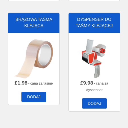
BRĄZOWA TAŚMA
DYSPENSER DO
KLEJĄCA
TAŚMY KLEJĄCEJ
£
1.98
£
9.98
- cana za taśme
- cana za
dyspenser
DODAJ
DODAJ