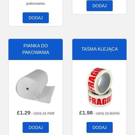
pokorowiec
DODAJ
DODAJ
PIANKA DO
TAŚMA KLEJĄCA
PAKOWANIA
£
1.29
£
1.98
- cana za metr
- cana za taśme
DODAJ
DODAJ