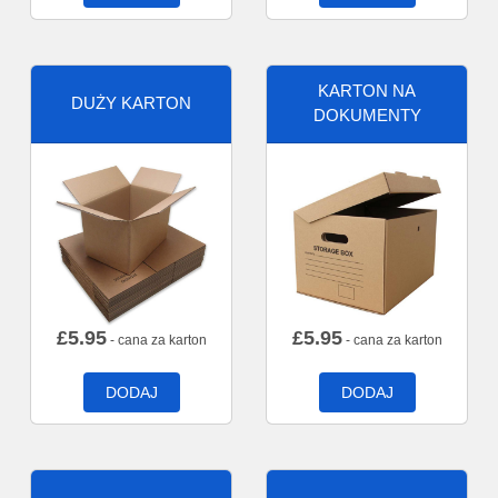
KARTON NA
DUŻY KARTON
DOKUMENTY
£
5.95
£
5.95
- cana za karton
- cana za karton
DODAJ
DODAJ