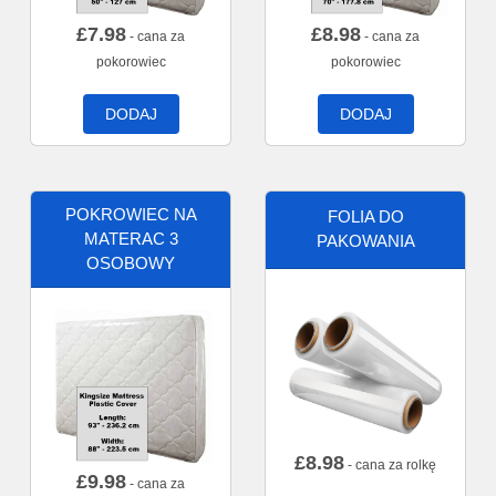
£
7.98
£
8.98
- cana za
- cana za
pokorowiec
pokorowiec
DODAJ
DODAJ
POKROWIEC NA
FOLIA DO
MATERAC 3
PAKOWANIA
OSOBOWY
£
8.98
- cana za rolkę
£
9.98
- cana za