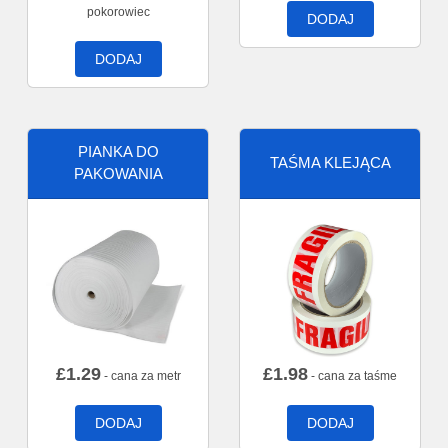
pokorowiec
DODAJ
DODAJ
PIANKA DO
TAŚMA KLEJĄCA
PAKOWANIA
£
1.29
£
1.98
- cana za metr
- cana za taśme
DODAJ
DODAJ