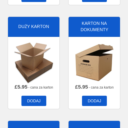
KARTON NA
DUŻY KARTON
DOKUMENTY
£
5.95
£
5.95
- cana za karton
- cana za karton
DODAJ
DODAJ