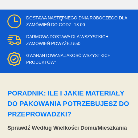
DOSTAWA NASTĘPNEGO DNIA ROBOCZEGO DLA
ZAMÓWIEŃ DO GODZ. 13:00
DARMOWA DOSTAWA DLA WSZYSTKICH
ZAMÓWIEŃ POWYŻEJ £50
GWARANTOWANA JAKOŚĆ WSZYSTKICH
PRODUKTÓW"
PORADNIK: ILE I JAKIE MATERIAŁY
DO PAKOWANIA POTRZEBUJESZ DO
PRZEPROWADZKI?
Sprawdź Według Wielkości Domu/Mieszkania