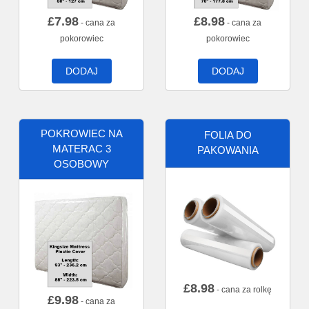
£
7.98
£
8.98
- cana za
- cana za
pokorowiec
pokorowiec
DODAJ
DODAJ
POKROWIEC NA
FOLIA DO
MATERAC 3
PAKOWANIA
OSOBOWY
£
8.98
- cana za rolkę
£
9.98
- cana za