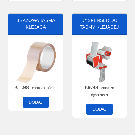
BRĄZOWA TAŚMA
DYSPENSER DO
KLEJĄCA
TAŚMY KLEJĄCEJ
£
1.98
£
9.98
- cana za taśme
- cana za
dyspenser
DODAJ
DODAJ