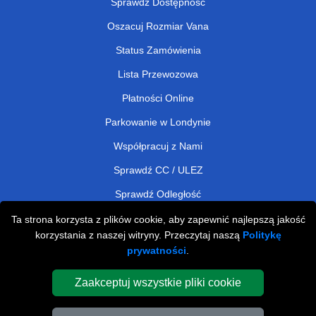
Sprawdź Dostępność
Oszacuj Rozmiar Vana
Status Zamówienia
Lista Przewozowa
Płatności Online
Parkowanie w Londynie
Współpracuj z Nami
Sprawdź CC / ULEZ
Sprawdź Odległość
Ta strona korzysta z plików cookie, aby zapewnić najlepszą jakość
korzystania z naszej witryny. Przeczytaj naszą
Politykę
Man and Van Removals
prywatności
.
Man and Van Services in London
Zaakceptuj wszystkie pliki cookie
Cardboard Boxes London