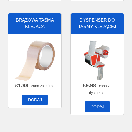
BRĄZOWA TAŚMA
DYSPENSER DO
KLEJĄCA
TAŚMY KLEJĄCEJ
£
1.98
£
9.98
- cana za taśme
- cana za
dyspenser
DODAJ
DODAJ