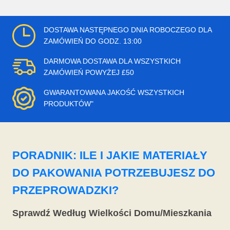
DOSTAWA NASTĘPNEGO DNIA ROBOCZEGO DLA
ZAMÓWIEŃ DO GODZ. 13:00
DARMOWA DOSTAWA DLA WSZYSTKICH
ZAMÓWIEŃ POWYŻEJ £50
GWARANTOWANA JAKOŚĆ WSZYSTKICH
PRODUKTÓW"
PORADNIK: ILE I JAKIE MATERIAŁY
DO PAKOWANIA POTRZEBUJESZ DO
PRZEPROWADZKI?
Sprawdź Według Wielkości Domu/Mieszkania