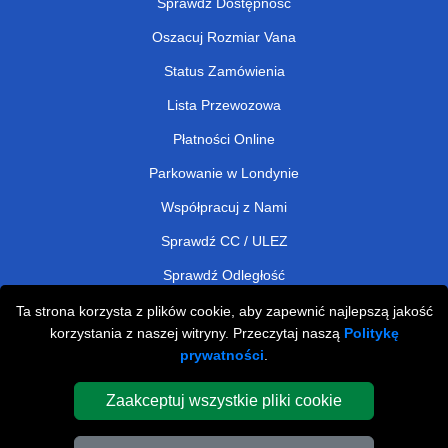
Sprawdź Dostępność
Oszacuj Rozmiar Vana
Status Zamówienia
Lista Przewozowa
Płatności Online
Parkowanie w Londynie
Współpracuj z Nami
Sprawdź CC / ULEZ
Sprawdź Odległość
Ta strona korzysta z plików cookie, aby zapewnić najlepszą jakość
korzystania z naszej witryny. Przeczytaj naszą
Politykę
Man and Van Removals
prywatności
.
Man and Van Services in London
Zaakceptuj wszystkie pliki cookie
Cardboard Boxes London