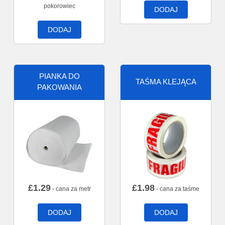
pokorowiec
DODAJ
DODAJ
PIANKA DO
TAŚMA KLEJĄCA
PAKOWANIA
£
1.29
£
1.98
- cana za metr
- cana za taśme
DODAJ
DODAJ