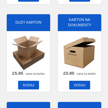
KARTON NA
DUŻY KARTON
DOKUMENTY
£
5.95
£
5.95
- cana za karton
- cana za karton
DODAJ
DODAJ