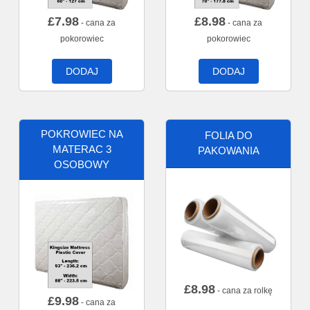
£
7.98
£
8.98
- cana za
- cana za
pokorowiec
pokorowiec
DODAJ
DODAJ
POKROWIEC NA
FOLIA DO
MATERAC 3
PAKOWANIA
OSOBOWY
£
8.98
- cana za rolkę
£
9.98
- cana za