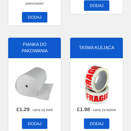
pokorowiec
DODAJ
DODAJ
PIANKA DO
TAŚMA KLEJĄCA
PAKOWANIA
£
1.29
£
1.98
- cana za metr
- cana za taśme
DODAJ
DODAJ