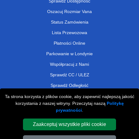
Sprawdź Dostępność
Oszacuj Rozmiar Vana
Status Zamówienia
Lista Przewozowa
Płatności Online
Parkowanie w Londynie
Współpracuj z Nami
Sprawdź CC / ULEZ
Sprawdź Odległość
Ta strona korzysta z plików cookie, aby zapewnić najlepszą jakość
korzystania z naszej witryny. Przeczytaj naszą
Politykę
Man and Van Removals
prywatności
.
Man and Van Services in London
Zaakceptuj wszystkie pliki cookie
Cardboard Boxes London