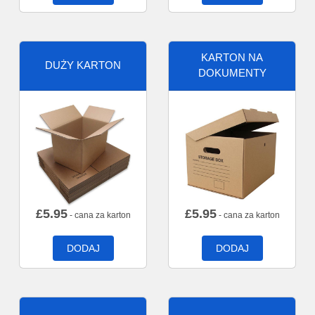
KARTON NA
DUŻY KARTON
DOKUMENTY
£
5.95
£
5.95
- cana za karton
- cana za karton
DODAJ
DODAJ