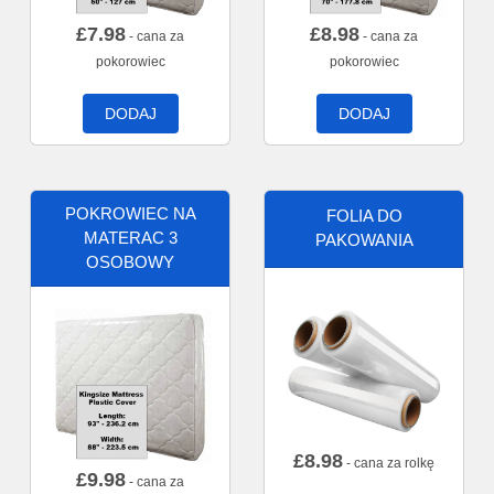
£
7.98
£
8.98
- cana za
- cana za
pokorowiec
pokorowiec
DODAJ
DODAJ
POKROWIEC NA
FOLIA DO
MATERAC 3
PAKOWANIA
OSOBOWY
£
8.98
- cana za rolkę
£
9.98
- cana za