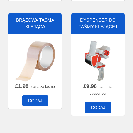
BRĄZOWA TAŚMA
DYSPENSER DO
KLEJĄCA
TAŚMY KLEJĄCEJ
£
1.98
£
9.98
- cana za taśme
- cana za
dyspenser
DODAJ
DODAJ