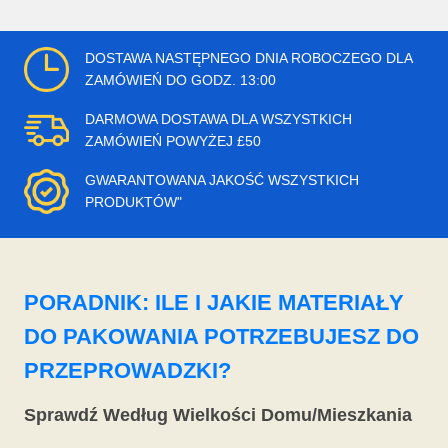
DOSTAWA NASTĘPNEGO DNIA ROBOCZEGO DLA
ZAMÓWIEŃ DO GODZ. 13:00
DARMOWA DOSTAWA DLA WSZYSTKICH
ZAMÓWIEŃ POWYŻEJ £50
GWARANTOWANA JAKOŚĆ WSZYSTKICH
PRODUKTÓW"
PORADNIK: ILE I JAKIE MATERIAŁY
DO PAKOWANIA POTRZEBUJESZ DO
PRZEPROWADZKI?
Sprawdź Według Wielkości Domu/Mieszkania