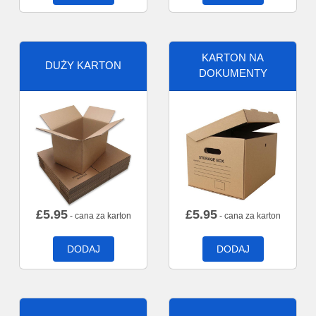
KARTON NA
DUŻY KARTON
DOKUMENTY
£
5.95
£
5.95
- cana za karton
- cana za karton
DODAJ
DODAJ