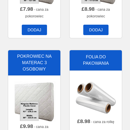
£
7.98
£
8.98
- cana za
- cana za
pokorowiec
pokorowiec
DODAJ
DODAJ
POKROWIEC NA
FOLIA DO
MATERAC 3
PAKOWANIA
OSOBOWY
£
8.98
- cana za rolkę
£
9.98
- cana za