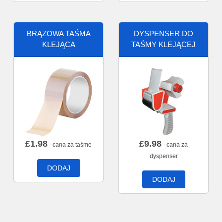
BRĄZOWA TAŚMA
DYSPENSER DO
KLEJĄCA
TAŚMY KLEJĄCEJ
£
1.98
£
9.98
- cana za taśme
- cana za
dyspenser
DODAJ
DODAJ