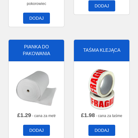
pokorowiec
DODAJ
DODAJ
PIANKA DO
TAŚMA KLEJĄCA
PAKOWANIA
£
1.29
£
1.98
- cana za metr
- cana za taśme
DODAJ
DODAJ