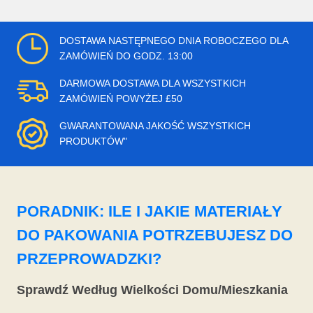
DOSTAWA NASTĘPNEGO DNIA ROBOCZEGO DLA
ZAMÓWIEŃ DO GODZ. 13:00
DARMOWA DOSTAWA DLA WSZYSTKICH
ZAMÓWIEŃ POWYŻEJ £50
GWARANTOWANA JAKOŚĆ WSZYSTKICH
PRODUKTÓW"
PORADNIK: ILE I JAKIE MATERIAŁY
DO PAKOWANIA POTRZEBUJESZ DO
PRZEPROWADZKI?
Sprawdź Według Wielkości Domu/Mieszkania