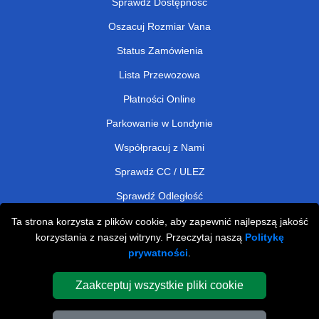
Sprawdź Dostępność
Oszacuj Rozmiar Vana
Status Zamówienia
Lista Przewozowa
Płatności Online
Parkowanie w Londynie
Współpracuj z Nami
Sprawdź CC / ULEZ
Sprawdź Odległość
Ta strona korzysta z plików cookie, aby zapewnić najlepszą jakość
korzystania z naszej witryny. Przeczytaj naszą
Politykę
Man and Van Removals
prywatności
.
Man and Van Services in London
Zaakceptuj wszystkie pliki cookie
Cardboard Boxes London