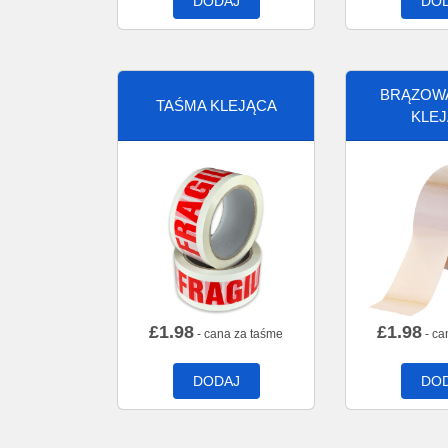
DODAJ
DO
BRĄZOW
TAŚMA KLEJĄCA
KLE
£
1.98
£
1.98
- cana za taśme
- ca
DODAJ
DO