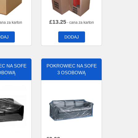
£
13.25
ana za karton
- cana za karton
DAJ
DODAJ
C NA SOFE
POKROWIEC NA SOFE
OBOWĄ
3 OSOBOWĄ