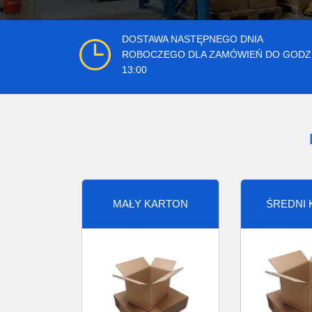
DOSTAWA NASTĘPNEGO DNIA
ROBOCZEGO DLA ZAMÓWIEŃ DO GODZ
13:00
MAŁY KARTON
ŚREDNI