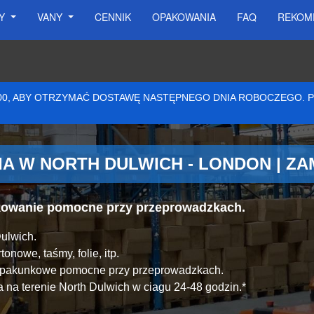
SY
VANY
CENNIK
OPAKOWANIA
FAQ
REKOM
:00, ABY OTRZYMAĆ DOSTAWĘ NASTĘPNEGO DNIA ROBOCZEGO.
A W NORTH DULWICH - LONDON | Z
akowanie pomocne przy przeprowadzkach.
ulwich.
onowe, taśmy, folie, itp.
y pakunkowe pomocne przy przeprowadzkach.
na terenie North Dulwich w ciagu 24-48 godzin.*