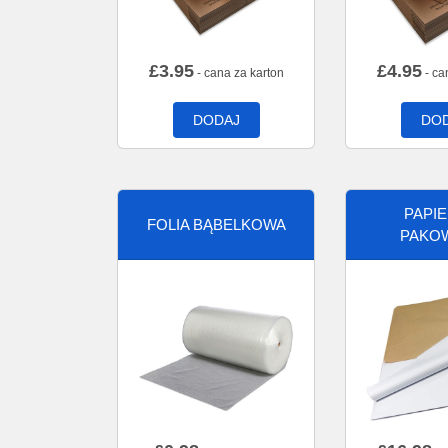
£
3.95
£
4.95
- cana za karton
- ca
DODAJ
DO
PAPI
FOLIA BĄBELKOWA
PAKO