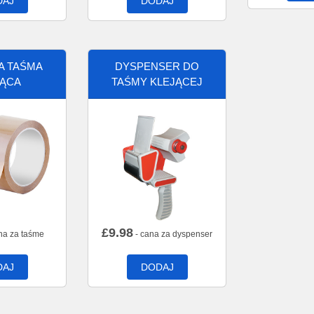
DAJ
DODAJ
A TAŚMA
DYSPENSER DO
JĄCA
TAŚMY KLEJĄCEJ
£
9.98
na za taśme
- cana za dyspenser
DAJ
DODAJ