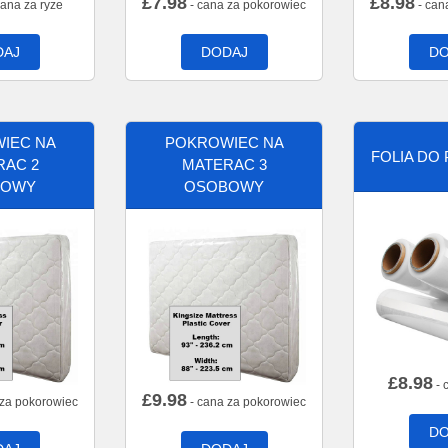
£
7.98
£
8.98
cana za ryze
- cana za pokorowiec
- can
DAJ
DODAJ
DO
IEC NA
POKROWIEC NA
FOLIA DO
RAC 2
MATERAC 3
BOWY
OSOBOWY
£
8.98
- 
£
9.98
 za pokorowiec
- cana za pokorowiec
DO