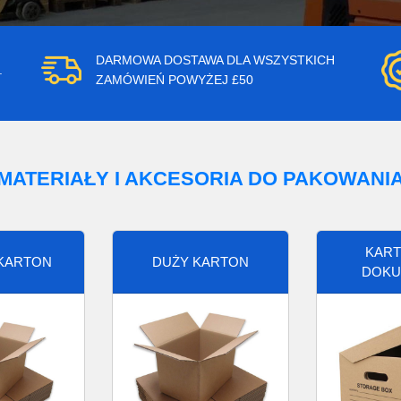
DARMOWA DOSTAWA DLA WSZYSTKICH
.
ZAMÓWIEŃ POWYŻEJ £50
MATERIAŁY I AKCESORIA DO PAKOWANI
KART
 KARTON
DUŻY KARTON
DOKU