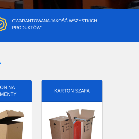
GWARANTOWANA JAKOŚĆ WSZYSTKICH
PRODUKTÓW"
A
ON NA
KARTON SZAFA
MENTY