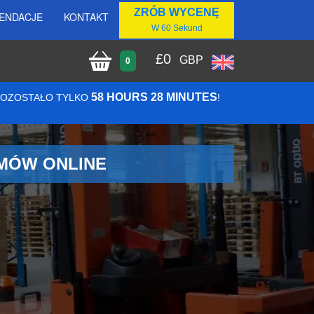
ZRÓB WYCENĘ
ENDACJE
KONTAKT
W 60 Sekund
£
0
GBP
0
58 HOURS 28 MINUTES
 POZOSTAŁO TYLKO
!
AMÓW ONLINE