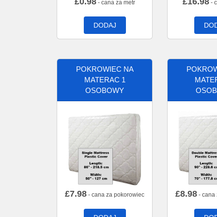
£
0.98
£
16.98
- cana za metr
- 
DODAJ
DO
POKROWIEC NA
POKROW
MATERAC 1
MATE
OSOBOWY
OSO
£
7.98
£
8.98
- cana za pokorowiec
- cana