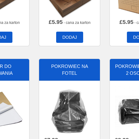
£
5.95
£
5.95
na za karton
- cana za karton
- c
DAJ
DODAJ
DO
ER DO
POKROWIEC NA
POKROWIE
WANIA
FOTEL
2 OS