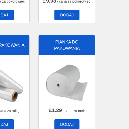
£
9.98
a za pokorowiec
- cana za pokorowiec
DAJ
DODAJ
PIANKA DO
 PAKOWANIA
PAKOWANIA
£
1.29
cana za rolkę
- cana za metr
DAJ
DODAJ