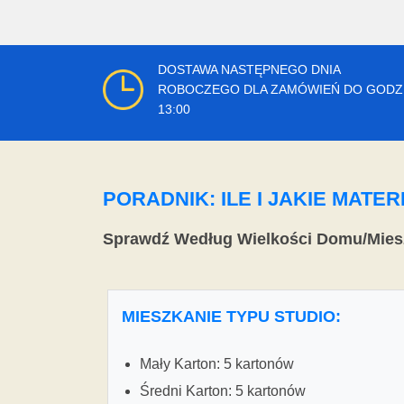
DOSTAWA NASTĘPNEGO DNIA
ROBOCZEGO DLA ZAMÓWIEŃ DO GODZ
13:00
PORADNIK: ILE I JAKIE MAT
Sprawdź Według Wielkości Domu/Mies
MIESZKANIE TYPU STUDIO:
Mały Karton: 5 kartonów
Średni Karton: 5 kartonów